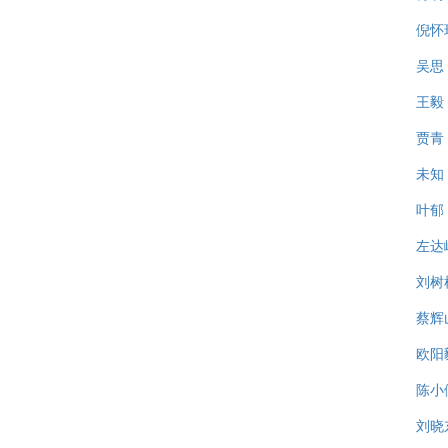
倪怀
吴思
王毅
贾青
未知
叶郁
左达
刘树
蔡辉
欧阳
陈小
刘晓