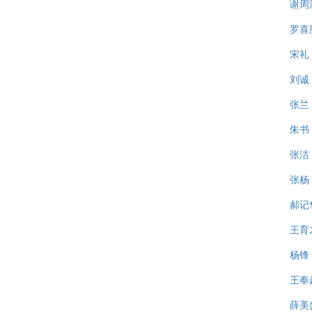
谢周
罗喜
宋礼
刘诚
张兰
朱书
张洁
张杨
郝记
王育
杨锋
王奉
薛美