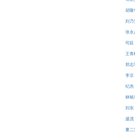
胡隆
刘乃
张永
司廷
王青
郑志
李京
纪杰
林铭
刘东
盛茂
董二