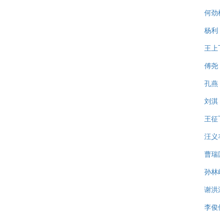
何劲
杨利
王上
傅尧
孔燕
刘淇
王征
汪义
曹瑞
孙林
谢洪
李俊