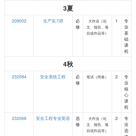
3夏
209002
生产实习B
必
1
专
大作业（论
修
业
文、报告、项
基
目或作品等）
础
课
程
4秋
232084
安全系统工程
必
2
专
笔试（闭卷）
修
业
核
心
课
程
232066
安全工程专业英语
选
2
专
大作业（论
修
业
文、报告、项
选
目或作品等）