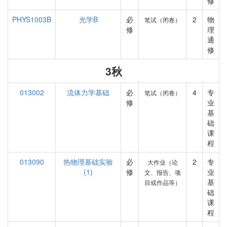
修
PHYS1003B
光学B
必
2
物
笔试（闭卷）
修
理
通
修
3秋
013002
流体力学基础
必
4
专
笔试（闭卷）
修
业
基
础
课
程
013090
热物理基础实验
必
2
专
大作业（论
(1)
修
业
文、报告、项
基
目或作品等）
础
课
程