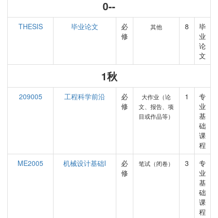
0--
THESIS
毕业论文
必
8
毕
其他
修
业
论
文
1秋
209005
工程科学前沿
必
1
专
大作业（论
修
业
文、报告、项
基
目或作品等）
础
课
程
ME2005
机械设计基础I
必
3
专
笔试（闭卷）
修
业
基
础
课
程