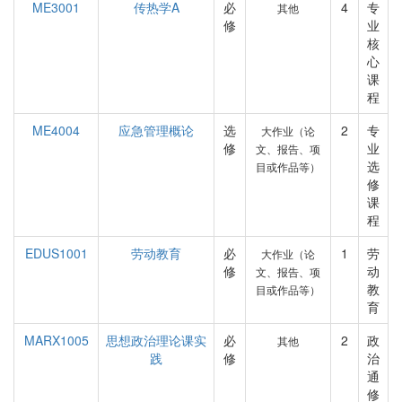
ME3001
传热学A
必
4
专
其他
修
业
核
心
课
程
ME4004
应急管理概论
选
2
专
大作业（论
修
业
文、报告、项
选
目或作品等）
修
课
程
EDUS1001
劳动教育
必
1
劳
大作业（论
修
动
文、报告、项
教
目或作品等）
育
MARX1005
思想政治理论课实
必
2
政
其他
践
修
治
通
修