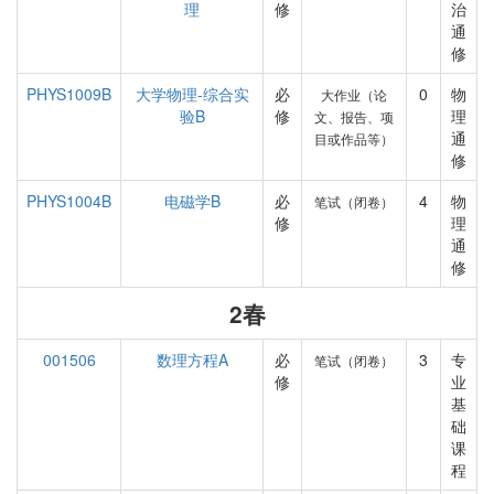
理
修
治
通
修
PHYS1009B
大学物理-综合实
必
0
物
大作业（论
验B
修
理
文、报告、项
通
目或作品等）
修
PHYS1004B
电磁学B
必
4
物
笔试（闭卷）
修
理
通
修
2春
001506
数理方程A
必
3
专
笔试（闭卷）
修
业
基
础
课
程