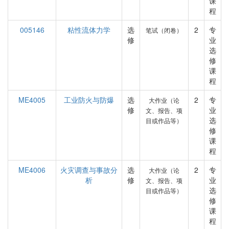
课
程
005146
粘性流体力学
选
2
专
笔试（闭卷）
修
业
选
修
课
程
ME4005
工业防火与防爆
选
2
专
大作业（论
修
业
文、报告、项
选
目或作品等）
修
课
程
ME4006
火灾调查与事故分
选
2
专
大作业（论
析
修
业
文、报告、项
选
目或作品等）
修
课
程