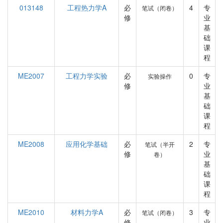
013148
工程热力学A
必
4
专
笔试（闭卷）
修
业
基
础
课
程
ME2007
工程力学实验
必
0
专
实验操作
修
业
基
础
课
程
ME2008
应用化学基础
必
2
专
笔试（半开
修
业
卷）
基
础
课
程
ME2010
材料力学A
必
3
专
笔试（闭卷）
修
业