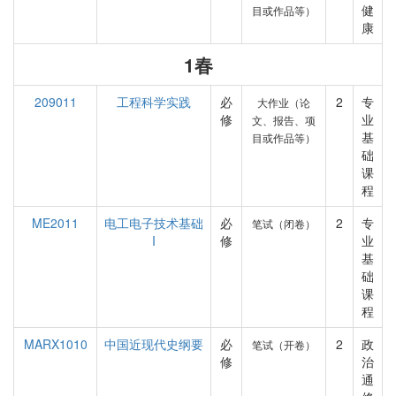
健
目或作品等）
康
1春
209011
工程科学实践
必
2
专
大作业（论
修
业
文、报告、项
基
目或作品等）
础
课
程
ME2011
电工电子技术基础
必
2
专
笔试（闭卷）
I
修
业
基
础
课
程
MARX1010
中国近现代史纲要
必
2
政
笔试（开卷）
修
治
通