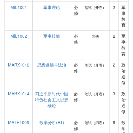
MIL1001
军事理论
必
2
军
笔试（开卷）
修
事
教
育
MIL1002
军事技能
必
2
军
其他
修
事
教
育
MARX1012
思想道德与法治
必
2
政
笔试（开卷）
修
治
通
修
MARX1014
习近平新时代中国
必
3
政
笔试（开卷）
特色社会主义思想
修
治
概论
通
修
MATH1006
数学分析(B1)
必
6
数
笔试（闭卷）
修
学