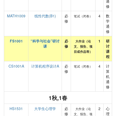
通
修
MATH1009
线性代数(B1)
必
4
数
笔试（闭卷）
修
学
通
修
FS1001
“科学与社会”研讨
必
1
研
大作业（论
课
修
讨
文、报告、项
课
目或作品等）
程
CS1001A
计算机程序设计A
必
4
计
笔试（闭卷）
修
算
机
通
修
1秋,1春
HS1531
大学生心理学
必
2
心
大作业（论
修
理
文、报告、项