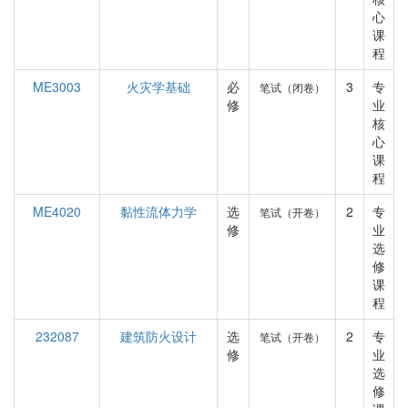
心
课
程
ME3003
火灾学基础
必
3
专
笔试（闭卷）
修
业
核
心
课
程
ME4020
黏性流体力学
选
2
专
笔试（开卷）
修
业
选
修
课
程
232087
建筑防火设计
选
2
专
笔试（开卷）
修
业
选
修