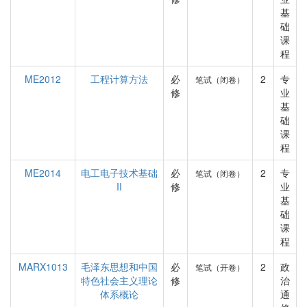
基
础
课
程
ME2012
工程计算方法
必
2
专
笔试（闭卷）
修
业
基
础
课
程
ME2014
电工电子技术基础
必
2
专
笔试（闭卷）
II
修
业
基
础
课
程
MARX1013
毛泽东思想和中国
必
2
政
笔试（开卷）
特色社会主义理论
修
治
体系概论
通