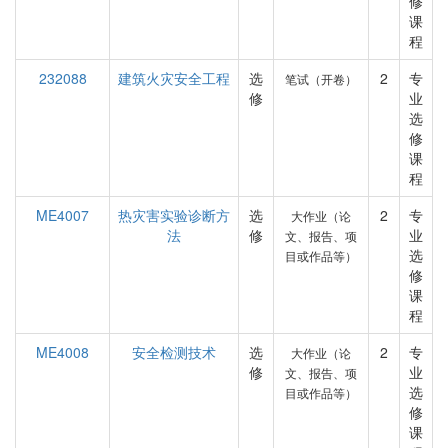
修
课
程
232088
建筑火灾安全工程
选
2
专
笔试（开卷）
修
业
选
修
课
程
ME4007
热灾害实验诊断方
选
2
专
大作业（论
法
修
业
文、报告、项
选
目或作品等）
修
课
程
ME4008
安全检测技术
选
2
专
大作业（论
修
业
文、报告、项
选
目或作品等）
修
课