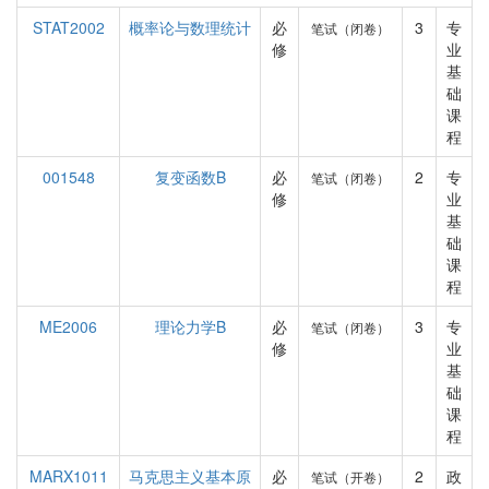
STAT2002
概率论与数理统计
必
3
专
笔试（闭卷）
修
业
基
础
课
程
001548
复变函数B
必
2
专
笔试（闭卷）
修
业
基
础
课
程
ME2006
理论力学B
必
3
专
笔试（闭卷）
修
业
基
础
课
程
MARX1011
马克思主义基本原
必
2
政
笔试（开卷）