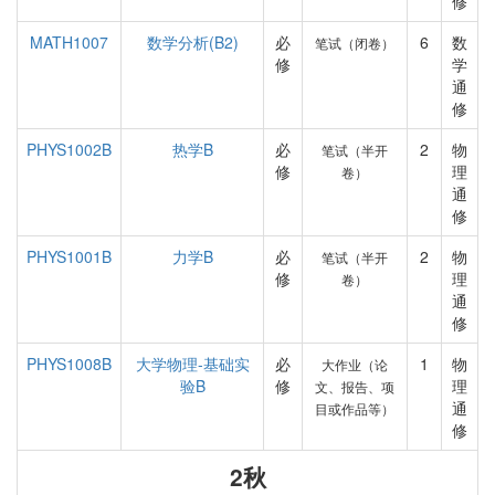
修
MATH1007
数学分析(B2)
必
6
数
笔试（闭卷）
修
学
通
修
PHYS1002B
热学B
必
2
物
笔试（半开
修
理
卷）
通
修
PHYS1001B
力学B
必
2
物
笔试（半开
修
理
卷）
通
修
PHYS1008B
大学物理-基础实
必
1
物
大作业（论
验B
修
理
文、报告、项
通
目或作品等）
修
2秋