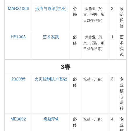
MARX1006
形势与政策(讲座)
必
2
政
大作业（论
修
治
文、报告、项
通
目或作品等）
修
HS1003
艺术实践
必
1
艺
大作业（论
修
术
文、报告、项
实
目或作品等）
践
3春
232085
火灾控制技术基础
必
3
专
笔试（开卷）
修
业
核
心
课
程
ME3002
燃烧学A
必
4
专
笔试（开卷）
修
业
核