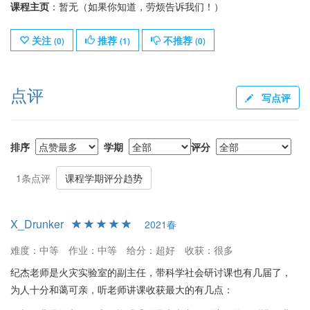
课程主页
：暂无（如果你知道，劳烦告诉我们！）
关注
推荐
不推荐
(
0
)
(
1
)
(
0
)
点评
写点评
排序
学期
评分
1条点评
课程学期评分趋势
X_Drunker
2021春
难度：中等
作业：中等
给分：超好
收获：很多
纪杰老师是火灾实验室的副主任，带科学社会研讨课也有几届了，
为人十分和蔼可亲，听老师讲课收获最大的有几点：