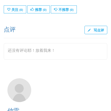
关注
推荐
不推荐
(
0
)
(
0
)
(
0
)
点评
写点评
还没有评论耶！放着我来！
仲雷