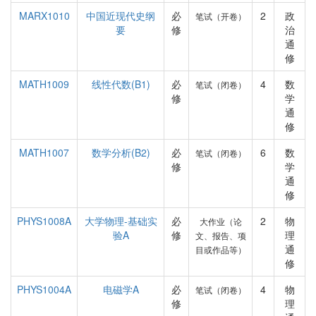
MARX1010
中国近现代史纲
必
2
政
笔试（开卷）
要
修
治
通
修
MATH1009
线性代数(B1)
必
4
数
笔试（闭卷）
修
学
通
修
MATH1007
数学分析(B2)
必
6
数
笔试（闭卷）
修
学
通
修
PHYS1008A
大学物理-基础实
必
2
物
大作业（论
验A
修
理
文、报告、项
通
目或作品等）
修
PHYS1004A
电磁学A
必
4
物
笔试（闭卷）
修
理