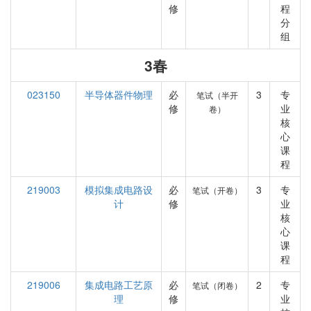
修
程
分
组
3春
023150
半导体器件物理
必
3
专
笔试（半开
修
业
卷）
核
心
课
程
219003
模拟集成电路设
必
3
专
笔试（开卷）
计
修
业
核
心
课
程
219006
集成电路工艺原
必
2
专
笔试（闭卷）
理
修
业