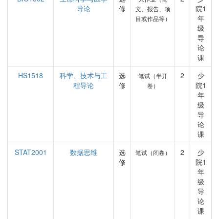
导论
修
院1
文、报告、项
年
目或作品等）
级
导
论
课
HS1518
科学、技术与工
选
2
少
笔试（半开
程导论
修
院1
卷）
年
级
导
论
课
STAT2001
数据思维
选
2
少
笔试（闭卷）
修
院1
年
级
导
论
课