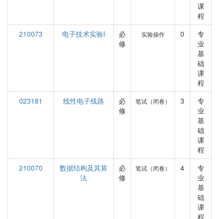
课
程
210073
电子技术实验I
必
0
专
实验操作
修
业
基
础
课
程
023181
线性电子线路
必
3
专
笔试（闭卷）
修
业
基
础
课
程
210070
数据结构及其算
必
4
专
笔试（闭卷）
法
修
业
基
础
课
程