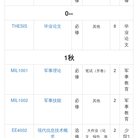
修
修
0--
THESIS
毕业论文
必
8
毕
其他
修
业
论
文
1秋
MIL1001
军事理论
必
2
军
笔试（开卷）
修
事
教
育
MIL1002
军事技能
必
2
军
其他
修
事
教
育
EE4002
现代信息技术概
选
2
少
大作业（论
览
修
院1
文、报告、项