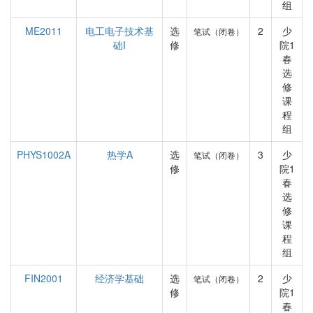
组
ME2011
电工电子技术基
选
2
少
笔试（闭卷）
础I
修
院1
春
选
修
课
程
组
PHYS1002A
热学A
选
3
少
笔试（闭卷）
修
院1
春
选
修
课
程
组
FIN2001
经济学基础
选
2
少
笔试（闭卷）
修
院1
春