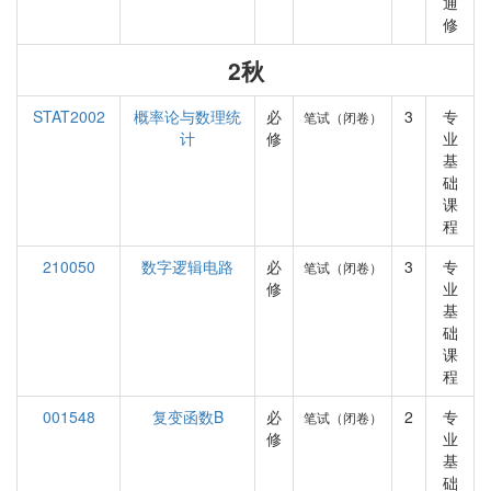
通
修
2秋
STAT2002
概率论与数理统
必
3
专
笔试（闭卷）
计
修
业
基
础
课
程
210050
数字逻辑电路
必
3
专
笔试（闭卷）
修
业
基
础
课
程
001548
复变函数B
必
2
专
笔试（闭卷）
修
业
基
础