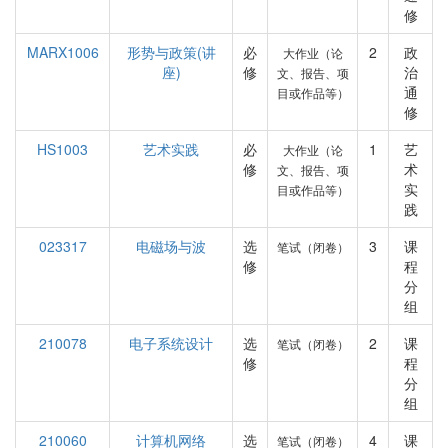
修
MARX1006
形势与政策(讲
必
2
政
大作业（论
座)
修
治
文、报告、项
通
目或作品等）
修
HS1003
艺术实践
必
1
艺
大作业（论
修
术
文、报告、项
实
目或作品等）
践
023317
电磁场与波
选
3
课
笔试（闭卷）
修
程
分
组
210078
电子系统设计
选
2
课
笔试（闭卷）
修
程
分
组
210060
计算机网络
选
4
课
笔试（闭卷）