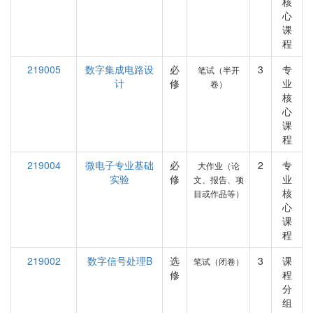
核
心
课
程
219005
数字集成电路设
必
3
专
笔试（半开
计
修
业
卷）
核
心
课
程
219004
微电子专业基础
必
2
专
大作业（论
实验
修
业
文、报告、项
核
目或作品等）
心
课
程
219002
数字信号处理B
选
3
课
笔试（闭卷）
修
程
分
组