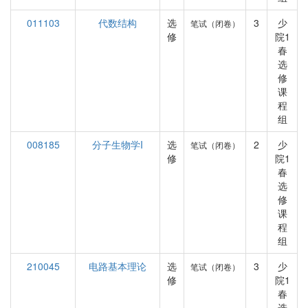
011103
代数结构
选
3
少
笔试（闭卷）
修
院1
春
选
修
课
程
组
008185
分子生物学I
选
2
少
笔试（闭卷）
修
院1
春
选
修
课
程
组
210045
电路基本理论
选
3
少
笔试（闭卷）
修
院1
春
选