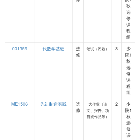
秋
选
修
课
程
组
001356
代数学基础
选
3
少
笔试（闭卷）
修
院1
秋
选
修
课
程
组
ME1506
先进制造实践
选
2
少
大作业（论
修
院1
文、报告、项
秋
目或作品等）
选
修
课