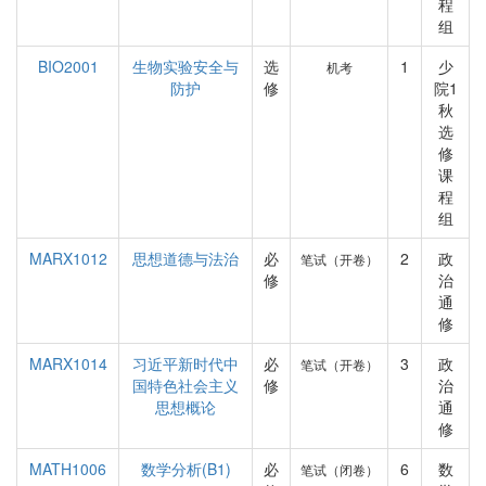
程
组
BIO2001
生物实验安全与
选
1
少
机考
防护
修
院1
秋
选
修
课
程
组
MARX1012
思想道德与法治
必
2
政
笔试（开卷）
修
治
通
修
MARX1014
习近平新时代中
必
3
政
笔试（开卷）
国特色社会主义
修
治
思想概论
通
修
MATH1006
数学分析(B1)
必
6
数
笔试（闭卷）