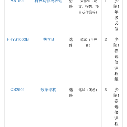
HS1501
科技写作与表达
必
1
少
大作业（论
修
院1
文、报告、项
年
目或作品等）
级
必
修
PHYS1002B
热学B
选
2
少
笔试（半开
修
院1
卷）
春
选
修
课
程
组
CS2501
数据结构
选
3
少
笔试（闭卷）
修
院1
春
选
修
课
程