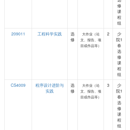
修
课
程
组
209011
工程科学实践
选
2
少
大作业（论
修
院1
文、报告、项
春
目或作品等）
选
修
课
程
组
CS4009
程序设计进阶与
选
3
少
大作业（论
实践
修
院1
文、报告、项
春
目或作品等）
选
修
课
程
组