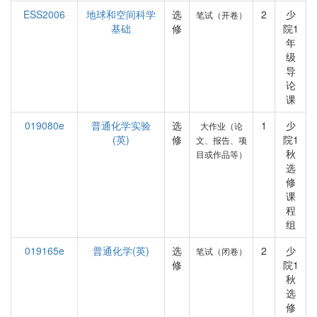
ESS2006
地球和空间科学
选
2
少
笔试（开卷）
基础
修
院1
年
级
导
论
课
019080e
普通化学实验
选
1
少
大作业（论
(英)
修
院1
文、报告、项
秋
目或作品等）
选
修
课
程
组
019165e
普通化学(英)
选
2
少
笔试（闭卷）
修
院1
秋
选
修