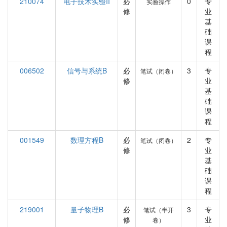
210074
电子技术实验II
必
0
专
实验操作
修
业
基
础
课
程
006502
信号与系统B
必
3
专
笔试（闭卷）
修
业
基
础
课
程
001549
数理方程B
必
2
专
笔试（闭卷）
修
业
基
础
课
程
219001
量子物理B
必
3
专
笔试（半开
修
业
卷）