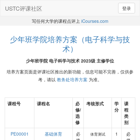
USTC评课社区
登录
写任何大学的课程点评上
iCourses.com
少年班学院培养方案（电子科学与技
术）
少年班学院 电子科学与技术 2023级 主修学位
培养方案页面是评课社区推出的新功能，信息可能不完善，仅供参
考，请以
教务处培养方案
为准。
课程号
课程名
必
考核形式
学
课
修/
分
程
选
类
修
别
PE00001
基础体育
必
1
必
体育测试