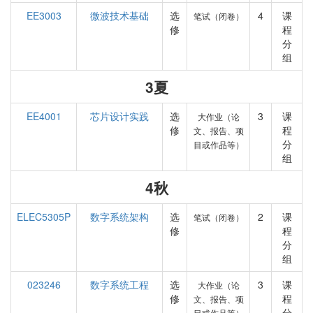
EE3003
微波技术基础
选
4
课
笔试（闭卷）
修
程
分
组
3夏
EE4001
芯片设计实践
选
3
课
大作业（论
修
程
文、报告、项
分
目或作品等）
组
4秋
ELEC5305P
数字系统架构
选
2
课
笔试（闭卷）
修
程
分
组
023246
数字系统工程
选
3
课
大作业（论
修
程
文、报告、项
分
目或作品等）