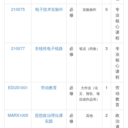
210075
电子技术实验III
必
0
专
实验操作
修
业
核
心
课
程
210077
非线性电子线路
必
3
专
笔试（闭卷）
修
业
核
心
课
程
EDUS1001
劳动教育
必
1
劳
大作业（论
修
动
文、报告、项
教
目或作品等）
育
MARX1005
思想政治理论课
必
2
政
其他
实践
修
治
通