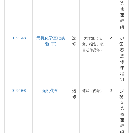
选
修
课
程
组
019148
无机化学基础实
选
2
少
大作业（论
验(下)
修
院1
文、报告、项
春
目或作品等）
选
修
课
程
组
019166
无机化学I
选
2
少
笔试（闭卷）
修
院1
春
选
修
课
程
组