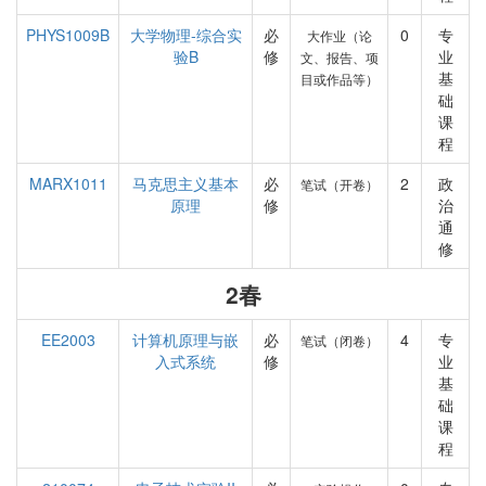
PHYS1009B
大学物理-综合实
必
0
专
大作业（论
验B
修
业
文、报告、项
基
目或作品等）
础
课
程
MARX1011
马克思主义基本
必
2
政
笔试（开卷）
原理
修
治
通
修
2春
EE2003
计算机原理与嵌
必
4
专
笔试（闭卷）
入式系统
修
业
基
础
课
程