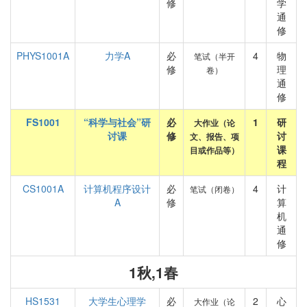
修
学
通
修
PHYS1001A
力学A
必
4
物
笔试（半开
修
理
卷）
通
修
FS1001
“科学与社会”研
必
1
研
大作业（论
讨课
修
讨
文、报告、项
课
目或作品等）
程
CS1001A
计算机程序设计
必
4
计
笔试（闭卷）
A
修
算
机
通
修
1秋,1春
HS1531
大学生心理学
必
2
心
大作业（论