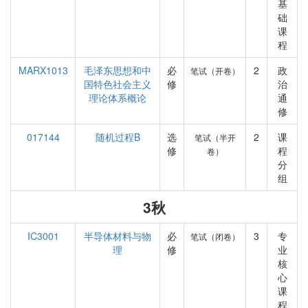
基
础
课
程
MARX1013
毛泽东思想和中
必
2
政
笔试（开卷）
国特色社会主义
修
治
理论体系概论
通
修
017144
随机过程B
选
2
课
笔试（半开
修
程
卷）
分
组
3秋
IC3001
半导体材料与物
必
3
专
笔试（闭卷）
理
修
业
核
心
课
程