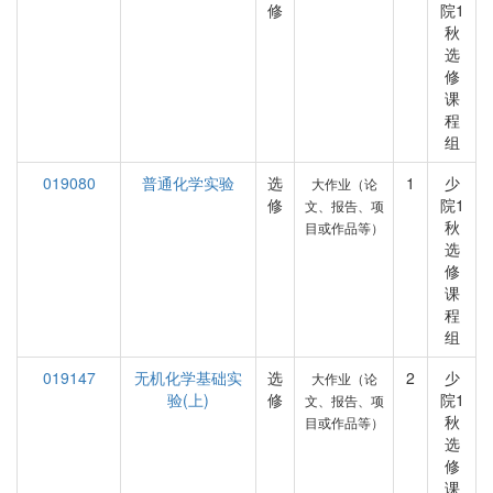
修
院1
秋
选
修
课
程
组
019080
普通化学实验
选
1
少
大作业（论
修
院1
文、报告、项
秋
目或作品等）
选
修
课
程
组
019147
无机化学基础实
选
2
少
大作业（论
验(上)
修
院1
文、报告、项
秋
目或作品等）
选
修
课