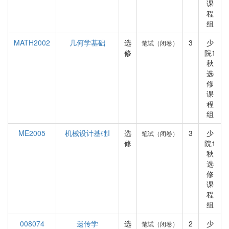
课
程
组
MATH2002
几何学基础
选
3
少
笔试（闭卷）
修
院1
秋
选
修
课
程
组
ME2005
机械设计基础I
选
3
少
笔试（闭卷）
修
院1
秋
选
修
课
程
组
008074
遗传学
选
2
少
笔试（闭卷）