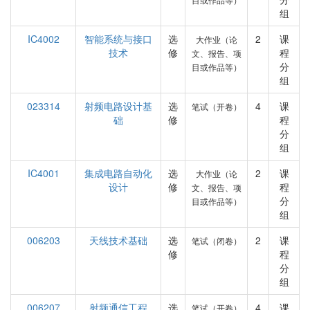
组
IC4002
智能系统与接口
选
2
课
大作业（论
技术
修
程
文、报告、项
分
目或作品等）
组
023314
射频电路设计基
选
4
课
笔试（开卷）
础
修
程
分
组
IC4001
集成电路自动化
选
2
课
大作业（论
设计
修
程
文、报告、项
分
目或作品等）
组
006203
天线技术基础
选
2
课
笔试（闭卷）
修
程
分
组
006207
射频通信工程
选
4
课
笔试（开卷）