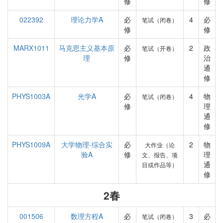
修
修
022392
理论力学A
必
4
必
笔试（闭卷）
修
修
MARX1011
马克思主义基本原
必
2
政
笔试（开卷）
理
修
治
通
修
PHYS1003A
光学A
必
4
物
笔试（闭卷）
修
理
通
修
PHYS1009A
大学物理-综合实
必
2
物
大作业（论
验A
修
理
文、报告、项
通
目或作品等）
修
2春
001506
数理方程A
必
3
必
笔试（闭卷）