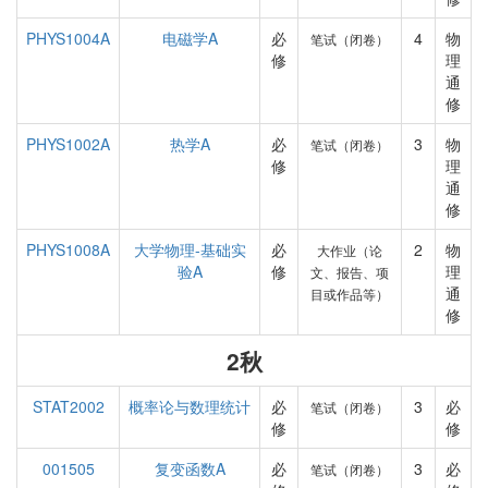
PHYS1004A
电磁学A
必
4
物
笔试（闭卷）
修
理
通
修
PHYS1002A
热学A
必
3
物
笔试（闭卷）
修
理
通
修
PHYS1008A
大学物理-基础实
必
2
物
大作业（论
验A
修
理
文、报告、项
通
目或作品等）
修
2秋
STAT2002
概率论与数理统计
必
3
必
笔试（闭卷）
修
修
001505
复变函数A
必
3
必
笔试（闭卷）