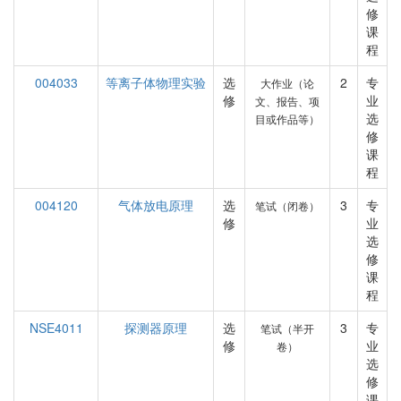
修
课
程
004033
等离子体物理实验
选
2
专
大作业（论
修
业
文、报告、项
选
目或作品等）
修
课
程
004120
气体放电原理
选
3
专
笔试（闭卷）
修
业
选
修
课
程
NSE4011
探测器原理
选
3
专
笔试（半开
修
业
卷）
选
修
课