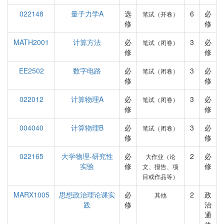
022148
量子力学A
选
6
必
笔试（开卷）
修
修
MATH2001
计算方法
必
3
必
笔试（闭卷）
修
修
EE2502
数字电路
必
3
必
笔试（闭卷）
修
修
022012
计算物理A
必
3
必
笔试（闭卷）
修
修
004040
计算物理B
必
3
必
笔试（闭卷）
修
修
022165
大学物理-研究性
必
2
必
大作业（论
实验
修
修
文、报告、项
目或作品等）
MARX1005
思想政治理论课实
必
2
政
其他
践
修
治
通