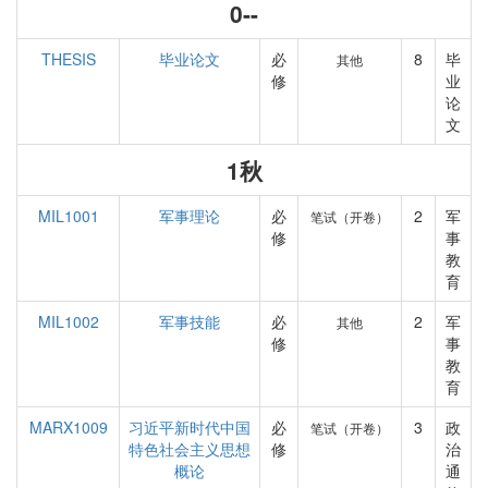
0--
THESIS
毕业论文
必
8
毕
其他
修
业
论
文
1秋
MIL1001
军事理论
必
2
军
笔试（开卷）
修
事
教
育
MIL1002
军事技能
必
2
军
其他
修
事
教
育
MARX1009
习近平新时代中国
必
3
政
笔试（开卷）
特色社会主义思想
修
治
概论
通