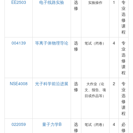
EE2503
电子线路实验
选
1
专
实验操作
修
业
选
修
课
程
004139
等离子体物理导论
选
4
专
笔试（闭卷）
修
业
选
修
课
程
NSE4008
光子科学前沿进展
选
2
专
大作业（论
修
业
文、报告、项
选
目或作品等）
修
课
程
022059
量子力学B
选
4
必
笔试（闭卷）
修
修