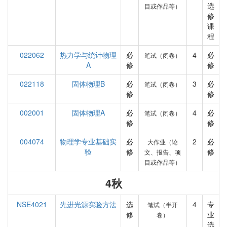
选
目或作品等）
修
课
程
022062
热力学与统计物理
必
4
必
笔试（闭卷）
A
修
修
022118
固体物理B
必
3
必
笔试（闭卷）
修
修
002001
固体物理A
必
4
必
笔试（闭卷）
修
修
004074
物理学专业基础实
必
2
必
大作业（论
验
修
修
文、报告、项
目或作品等）
4秋
NSE4021
先进光源实验方法
选
4
专
笔试（半开
修
业
卷）
选