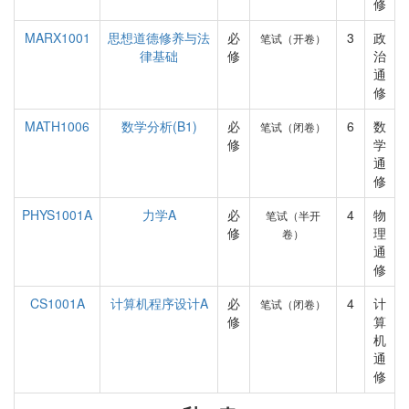
修
MARX1001
思想道德修养与法
必
3
政
笔试（开卷）
律基础
修
治
通
修
MATH1006
数学分析(B1)
必
6
数
笔试（闭卷）
修
学
通
修
PHYS1001A
力学A
必
4
物
笔试（半开
修
理
卷）
通
修
CS1001A
计算机程序设计A
必
4
计
笔试（闭卷）
修
算
机
通
修