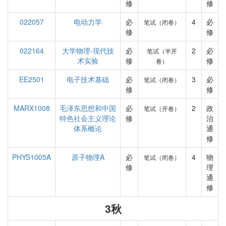
修
修
022057
电动力学
必
4
必
笔试（闭卷）
修
修
022164
大学物理-现代技
必
2
必
笔试（半开
术实验
修
修
卷）
EE2501
电子技术基础
必
3
必
笔试（闭卷）
修
修
MARX1008
毛泽东思想和中国
必
2
政
笔试（开卷）
特色社会主义理论
修
治
体系概论
通
修
PHYS1005A
原子物理A
必
4
物
笔试（闭卷）
修
理
通
修
3秋