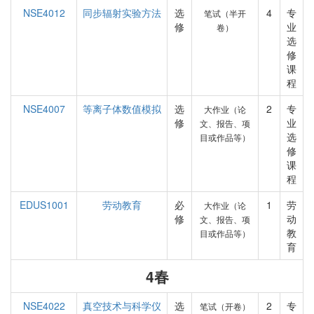
NSE4012
同步辐射实验方法
选
4
专
笔试（半开
修
业
卷）
选
修
课
程
NSE4007
等离子体数值模拟
选
2
专
大作业（论
修
业
文、报告、项
选
目或作品等）
修
课
程
EDUS1001
劳动教育
必
1
劳
大作业（论
修
动
文、报告、项
教
目或作品等）
育
4春
NSE4022
真空技术与科学仪
选
2
专
笔试（开卷）