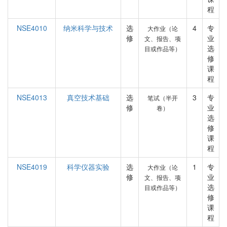
程
NSE4010
纳米科学与技术
选
4
专
大作业（论
修
业
文、报告、项
选
目或作品等）
修
课
程
NSE4013
真空技术基础
选
3
专
笔试（半开
修
业
卷）
选
修
课
程
NSE4019
科学仪器实验
选
1
专
大作业（论
修
业
文、报告、项
选
目或作品等）
修
课
程