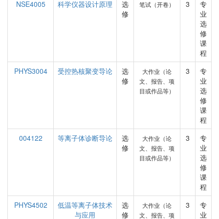
NSE4005
科学仪器设计原理
选
3
专
笔试（开卷）
修
业
选
修
课
程
PHYS3004
受控热核聚变导论
选
3
专
大作业（论
修
业
文、报告、项
选
目或作品等）
修
课
程
004122
等离子体诊断导论
选
3
专
大作业（论
修
业
文、报告、项
选
目或作品等）
修
课
程
PHYS4502
低温等离子体技术
选
3
专
大作业（论
与应用
修
业
文、报告、项