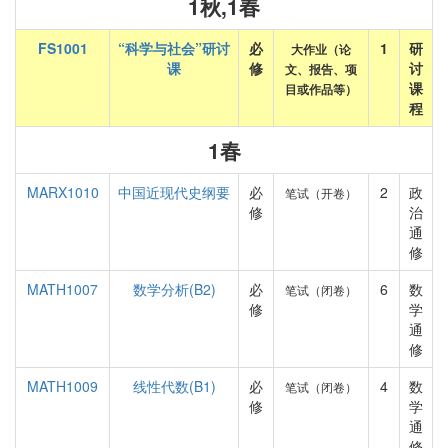
1秋,1春
FS1001
“科学与社会”研讨
必
1
研
大作业（论
课
修
讨
文、报告、项
课
目或作品等）
程
1春
MARX1010
中国近现代史纲要
必
2
政
笔试（开卷）
修
治
通
修
MATH1007
数学分析(B2)
必
6
数
笔试（闭卷）
修
学
通
修
MATH1009
线性代数(B1)
必
4
数
笔试（闭卷）
修
学
通
修