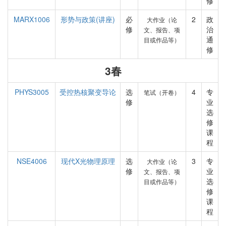
修
MARX1006
形势与政策(讲座)
必
2
政
大作业（论
修
治
文、报告、项
通
目或作品等）
修
3春
PHYS3005
受控热核聚变导论
选
4
专
笔试（开卷）
修
业
选
修
课
程
NSE4006
现代X光物理原理
选
3
专
大作业（论
修
业
文、报告、项
选
目或作品等）
修
课
程