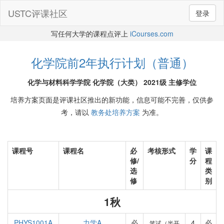
USTC评课社区
登录
写任何大学的课程点评上
iCourses.com
化学院前2年执行计划（普通）
化学与材料科学学院 化学院（大类） 2021级 主修学位
培养方案页面是评课社区推出的新功能，信息可能不完善，仅供参
考，请以
教务处培养方案
为准。
课程号
课程名
必
考核形式
学
课
修/
分
程
选
类
修
别
1秋
PHYS1001A
力学A
必
4
必
笔试（半开