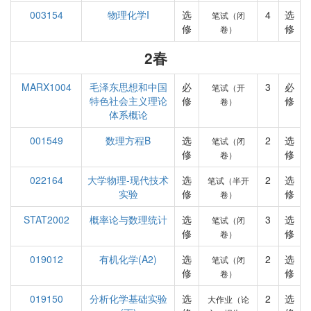
003154
物理化学I
选
4
选
笔试（闭
修
修
卷）
2春
MARX1004
毛泽东思想和中国
必
3
必
笔试（开
特色社会主义理论
修
修
卷）
体系概论
001549
数理方程B
选
2
选
笔试（闭
修
修
卷）
022164
大学物理-现代技术
选
2
选
笔试（半开
实验
修
修
卷）
STAT2002
概率论与数理统计
选
3
选
笔试（闭
修
修
卷）
019012
有机化学(A2)
选
2
选
笔试（闭
修
修
卷）
019150
分析化学基础实验
选
2
选
大作业（论