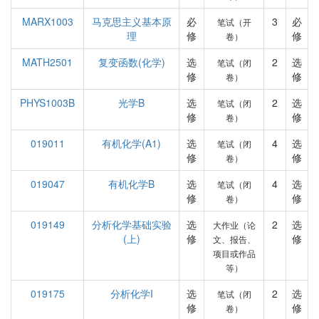
MARX1003
马克思主义基本原
必
3
必
笔试（开
理
修
修
卷）
MATH2501
复变函数(化学)
选
2
选
笔试（闭
修
修
卷）
PHYS1003B
光学B
选
2
选
笔试（闭
修
修
卷）
019011
有机化学(A1)
选
4
选
笔试（闭
修
修
卷）
019047
有机化学B
选
4
选
笔试（闭
修
修
卷）
019149
分析化学基础实验
选
2
选
大作业（论
(上)
修
修
文、报告、
项目或作品
等）
019175
分析化学I
选
2
选
笔试（闭
修
修
卷）