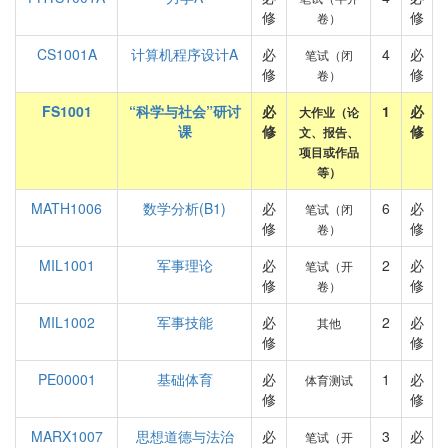
修
修
卷）
CS1001A
计算机程序设计A
必
4
必
笔试（闭
修
修
卷）
FS1001
“科学与社会”研讨
必
1
必
大作业（论
课
修
修
文、报告、
项目或作品
等）
MATH1006
数学分析(B1)
必
6
必
笔试（闭
修
修
卷）
MIL1001
军事理论
必
2
必
笔试（开
修
修
卷）
MIL1002
军事技能
必
2
必
其他
修
修
PE00001
基础体育
必
1
必
体育测试
修
修
MARX1007
思想道德与法治
必
3
必
笔试（开