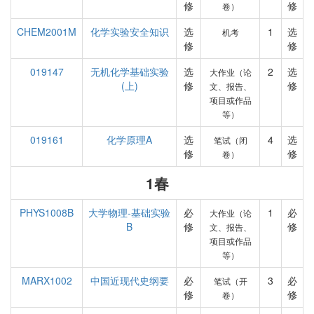
修
修
卷）
CHEM2001M
化学实验安全知识
选
1
选
机考
修
修
019147
无机化学基础实验
选
2
选
大作业（论
(上)
修
修
文、报告、
项目或作品
等）
019161
化学原理A
选
4
选
笔试（闭
修
修
卷）
1春
PHYS1008B
大学物理-基础实验
必
1
必
大作业（论
B
修
修
文、报告、
项目或作品
等）
MARX1002
中国近现代史纲要
必
3
必
笔试（开
修
修
卷）