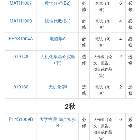
MATH1007
数学分析(B2)
必
6
必
笔试（闭
修
修
卷）
MATH1009
线性代数(B1)
必
4
必
笔试（闭
修
修
卷）
PHYS1004A
电磁学A
必
4
必
笔试（闭
修
修
卷）
019148
无机化学基础实验
选
2
选
大作业（论
(下)
修
修
文、报告、
项目或作品
等）
019166
无机化学I
选
2
选
笔试（闭
修
修
卷）
2秋
PHYS1009B
大学物理-综合实验
必
0
必
大作业（论
B
修
修
文、报告、
项目或作品
等）