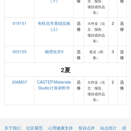
(下)
修
修
文、报告、
项目或作品
等）
019151
有机化学基础实验
选
2
选
大作业（论
(上)
修
修
文、报告、
项目或作品
等）
003155
物理化学II
选
3
选
笔试（闭
修
修
卷）
2夏
206M07
CASTEP/Materials
选
2
选
大作业（论
Studio计算材料学
修
修
文、报告、
项目或作品
等）
关于我们
社区规范
心理健康支持
投诉点评
站点统计
排