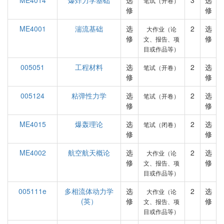
ME4014
爆炸力学基础
选
3
选
笔试（开卷）
修
修
ME4001
湍流基础
选
2
选
大作业（论
修
修
文、报告、项
目或作品等）
005051
工程材料
选
2
选
笔试（开卷）
修
修
005124
粘弹性力学
选
2
选
笔试（开卷）
修
修
ME4015
爆轰理论
选
2
选
笔试（闭卷）
修
修
ME4002
航空航天概论
选
2
选
大作业（论
修
修
文、报告、项
目或作品等）
005111e
多相流体动力学
选
2
选
大作业（论
(英）
修
修
文、报告、项
目或作品等）