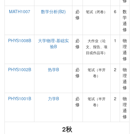
修
MATH1007
数学分析(B2)
必
6
数
笔试（闭卷）
修
学
通
修
PHYS1008B
大学物理-基础实
必
1
物
大作业（论
验B
修
理
文、报告、项
通
目或作品等）
修
PHYS1002B
热学B
必
2
物
笔试（半开
修
理
卷）
通
修
PHYS1001B
力学B
必
2
物
笔试（半开
修
理
卷）
通
修
2秋