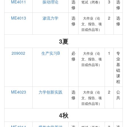
ME4011
振动理论
选
3
选
笔试（闭卷）
修
修
ME4013
渗流力学
选
2
选
大作业（论
修
修
文、报告、项
目或作品等）
3夏
209002
生产实习B
必
1
专
大作业（论
修
业
文、报告、项
基
目或作品等）
础
课
程
ME4023
力学创新实践
选
2
公
大作业（论
修
共
文、报告、项
目或作品等）
4秋