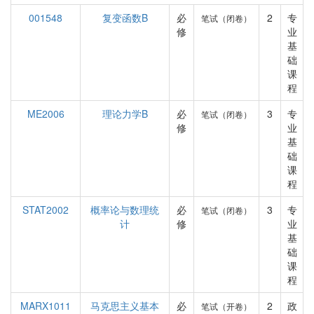
001548
复变函数B
必
2
专
笔试（闭卷）
修
业
基
础
课
程
ME2006
理论力学B
必
3
专
笔试（闭卷）
修
业
基
础
课
程
STAT2002
概率论与数理统
必
3
专
笔试（闭卷）
计
修
业
基
础
课
程
MARX1011
马克思主义基本
必
2
政
笔试（开卷）