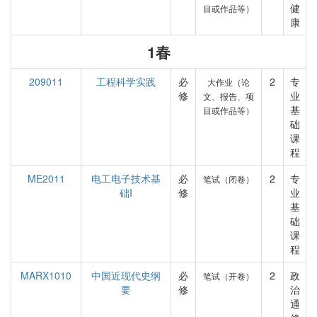
健
目或作品等）
康
1春
209011
工程科学实践
必
2
专
大作业（论
修
业
文、报告、项
基
目或作品等）
础
课
程
ME2011
电工电子技术基
必
2
专
笔试（闭卷）
础I
修
业
基
础
课
程
MARX1010
中国近现代史纲
必
2
政
笔试（开卷）
要
修
治
通