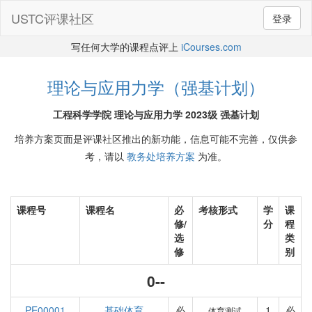
USTC评课社区
登录
写任何大学的课程点评上
iCourses.com
理论与应用力学（强基计划）
工程科学学院 理论与应用力学 2023级 强基计划
培养方案页面是评课社区推出的新功能，信息可能不完善，仅供参
考，请以
教务处培养方案
为准。
课程号
课程名
必
考核形式
学
课
修/
分
程
选
类
修
别
0--
PE00001
基础体育
必
1
必
体育测试