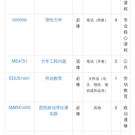
课
程
005006
弹性力学
必
4
专
笔试（闭卷）
修
业
核
心
课
程
ME4701
力学工程问题
选
2
公
笔试（开卷）
修
共
EDUS1001
劳动教育
必
1
劳
大作业（论
修
动
文、报告、项
教
目或作品等）
育
MARX1005
思想政治理论课
必
2
政
其他
实践
修
治
通
修