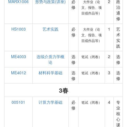
MARX1006
形势与政策(讲座)
必
2
政
大作业（论
修
治
文、报告、项
通
目或作品等）
修
HS1003
艺术实践
必
1
艺
大作业（论
修
术
文、报告、项
实
目或作品等）
践
ME4003
连续介质力学概
选
2
选
笔试（闭卷）
论
修
修
ME4012
材料科学基础
选
3
选
笔试（闭卷）
修
修
3春
005101
计算力学基础
必
4
专
笔试（闭卷）
修
业
核
心
课