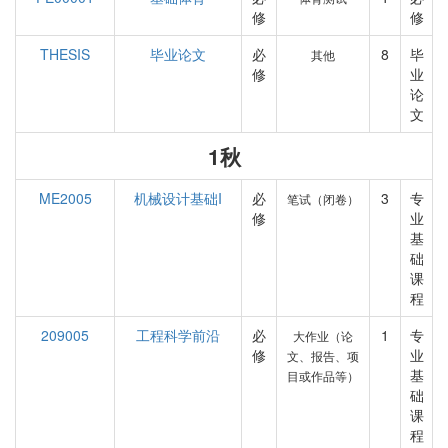
修
修
THESIS
毕业论文
必
8
毕
其他
修
业
论
文
1秋
ME2005
机械设计基础I
必
3
专
笔试（闭卷）
修
业
基
础
课
程
209005
工程科学前沿
必
1
专
大作业（论
修
业
文、报告、项
基
目或作品等）
础
课
程