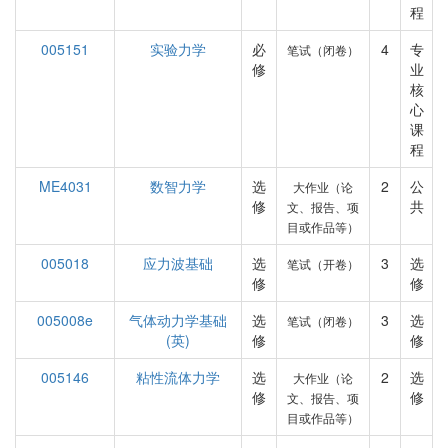
程
005151
实验力学
必
4
专
笔试（闭卷）
修
业
核
心
课
程
ME4031
数智力学
选
2
公
大作业（论
修
共
文、报告、项
目或作品等）
005018
应力波基础
选
3
选
笔试（开卷）
修
修
005008e
气体动力学基础
选
3
选
笔试（闭卷）
(英)
修
修
005146
粘性流体力学
选
2
选
大作业（论
修
修
文、报告、项
目或作品等）