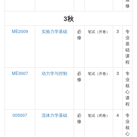
修
3秋
ME2009
实验力学基础
必
3
专
笔试（开卷）
修
业
基
础
课
程
ME3007
动力学与控制
必
3
专
笔试（开卷）
修
业
核
心
课
程
005007
流体力学基础
必
4
专
笔试（闭卷）
修
业
核
心