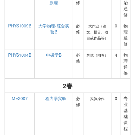
原理
修
治
通
修
PHYS1009B
大学物理-综合实
必
0
物
大作业（论
验B
修
理
文、报告、项
通
目或作品等）
修
PHYS1004B
电磁学B
必
4
物
笔试（闭卷）
修
理
通
修
2春
ME2007
工程力学实验
必
0
专
实验操作
修
业
基
础
课
程