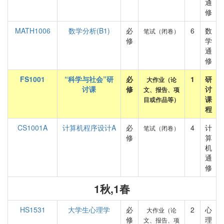
通
修
MATH1006
数学分析(B1)
必
6
数
笔试（闭卷）
修
学
通
修
FS1001
“科学与社会”研
必
1
研
大作业（论
讨课
修
讨
文、报告、项
课
目或作品等）
程
CS1001A
计算机程序设计A
必
4
计
笔试（闭卷）
修
算
机
通
修
1秋,1春
HS1531
大学生心理学
必
2
心
大作业（论
修
理
文、报告、项