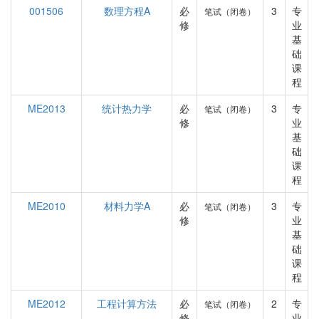
001506
数理方程A
必
3
专
笔试（闭卷）
修
业
基
础
课
程
ME2013
统计热力学
必
3
专
笔试（闭卷）
修
业
基
础
课
程
ME2010
材料力学A
必
3
专
笔试（闭卷）
修
业
基
础
课
程
ME2012
工程计算方法
必
2
专
笔试（闭卷）
修
业