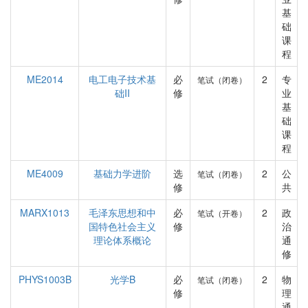
基
础
课
程
ME2014
电工电子技术基
必
2
专
笔试（闭卷）
础II
修
业
基
础
课
程
ME4009
基础力学进阶
选
2
公
笔试（闭卷）
修
共
MARX1013
毛泽东思想和中
必
2
政
笔试（开卷）
国特色社会主义
修
治
理论体系概论
通
修
PHYS1003B
光学B
必
2
物
笔试（闭卷）
修
理
通