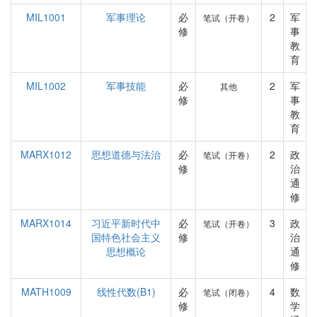
MIL1001
军事理论
必
2
军
笔试（开卷）
修
事
教
育
MIL1002
军事技能
必
2
军
其他
修
事
教
育
MARX1012
思想道德与法治
必
2
政
笔试（开卷）
修
治
通
修
MARX1014
习近平新时代中
必
3
政
笔试（开卷）
国特色社会主义
修
治
思想概论
通
修
MATH1009
线性代数(B1)
必
4
数
笔试（闭卷）
修
学