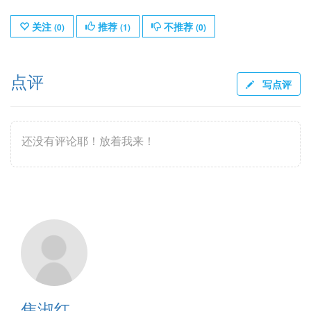
关注
推荐
不推荐
(
0
)
(
1
)
(
0
)
点评
写点评
还没有评论耶！放着我来！
焦淑红