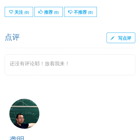
关注
推荐
不推荐
(
0
)
(
0
)
(
0
)
点评
写点评
还没有评论耶！放着我来！
龚明