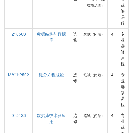
选
目或作品等）
修
课
程
210503
数据结构与数据
选
4
专
笔试（闭卷）
库
修
业
选
修
课
程
MATH2502
微分方程概论
选
4
专
笔试（闭卷）
修
业
选
修
课
程
015123
数据库技术及应
选
4
专
笔试（闭卷）
用
修
业
选