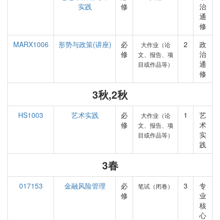
实践
修
治
通
修
MARX1006
形势与政策(讲座)
必
2
政
大作业（论
修
治
文、报告、项
通
目或作品等）
修
3秋,2秋
HS1003
艺术实践
必
1
艺
大作业（论
修
术
文、报告、项
实
目或作品等）
践
3春
017153
金融风险管理
必
3
专
笔试（闭卷）
修
业
核
心