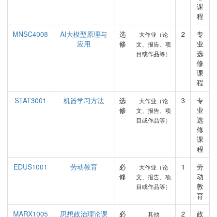
课
程
MNSC4008
AI大模型原理与
选
2
专
大作业（论
应用
修
业
文、报告、项
选
目或作品等）
修
课
程
STAT3001
机器学习方法
选
3
专
大作业（论
修
业
文、报告、项
选
目或作品等）
修
课
程
EDUS1001
劳动教育
必
1
劳
大作业（论
修
动
文、报告、项
教
目或作品等）
育
MARX1005
思想政治理论课
必
2
政
其他