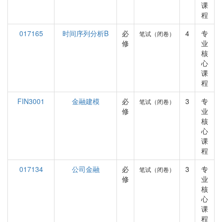
课
程
017165
时间序列分析B
必
4
专
笔试（闭卷）
修
业
核
心
课
程
FIN3001
金融建模
必
3
专
笔试（闭卷）
修
业
核
心
课
程
017134
公司金融
必
3
专
笔试（闭卷）
修
业
核
心
课
程