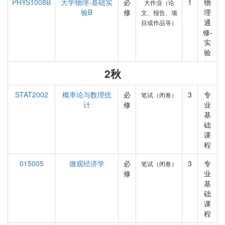
PHYS1008B
大学物理-基础实
必
1
物
大作业（论
验B
修
理
文、报告、项
通
目或作品等）
修-
实
验
2秋
STAT2002
概率论与数理统
必
3
专
笔试（闭卷）
计
修
业
基
础
课
程
015005
微观经济学
必
3
专
笔试（闭卷）
修
业
基
础
课
程