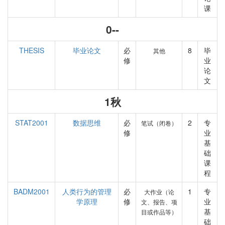
课
0--
THESIS
毕业论文
必
8
毕
其他
修
业
论
文
1秋
STAT2001
数据思维
必
2
专
笔试（闭卷）
修
业
基
础
课
程
BADM2001
人类行为的管理
必
1
专
大作业（论
学原理
修
业
文、报告、项
基
目或作品等）
础