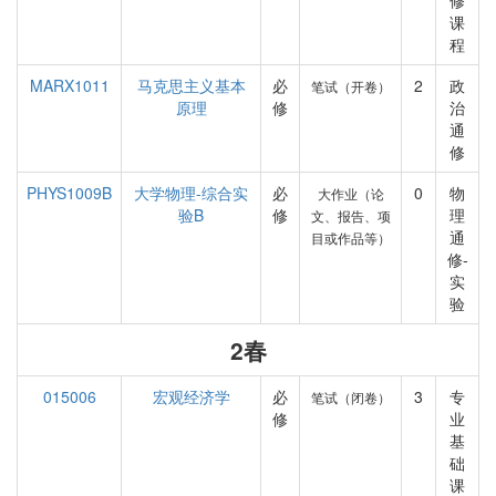
修
课
程
MARX1011
马克思主义基本
必
2
政
笔试（开卷）
原理
修
治
通
修
PHYS1009B
大学物理-综合实
必
0
物
大作业（论
验B
修
理
文、报告、项
通
目或作品等）
修-
实
验
2春
015006
宏观经济学
必
3
专
笔试（闭卷）
修
业
基
础
课