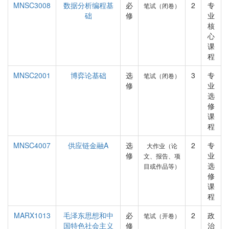
MNSC3008
数据分析编程基
必
2
专
笔试（闭卷）
础
修
业
核
心
课
程
MNSC2001
博弈论基础
选
3
专
笔试（闭卷）
修
业
选
修
课
程
MNSC4007
供应链金融A
选
2
专
大作业（论
修
业
文、报告、项
选
目或作品等）
修
课
程
MARX1013
毛泽东思想和中
必
2
政
笔试（开卷）
国特色社会主义
修
治