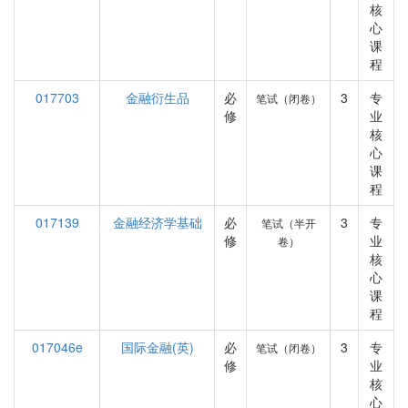
核
心
课
程
017703
金融衍生品
必
3
专
笔试（闭卷）
修
业
核
心
课
程
017139
金融经济学基础
必
3
专
笔试（半开
修
业
卷）
核
心
课
程
017046e
国际金融(英)
必
3
专
笔试（闭卷）
修
业
核
心