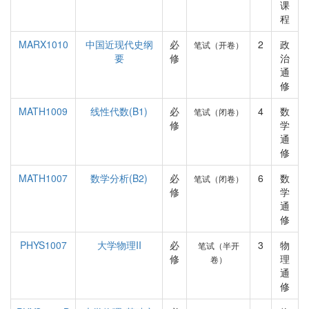
课
程
MARX1010
中国近现代史纲
必
2
政
笔试（开卷）
要
修
治
通
修
MATH1009
线性代数(B1)
必
4
数
笔试（闭卷）
修
学
通
修
MATH1007
数学分析(B2)
必
6
数
笔试（闭卷）
修
学
通
修
PHYS1007
大学物理II
必
3
物
笔试（半开
修
理
卷）
通
修