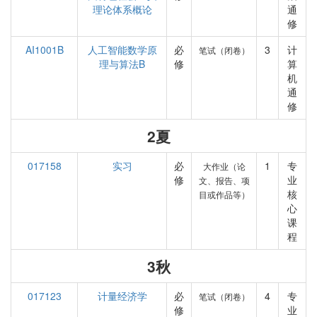
理论体系概论
通
修
AI1001B
人工智能数学原
必
3
计
笔试（闭卷）
理与算法B
修
算
机
通
修
2夏
017158
实习
必
1
专
大作业（论
修
业
文、报告、项
核
目或作品等）
心
课
程
3秋
017123
计量经济学
必
4
专
笔试（闭卷）
修
业