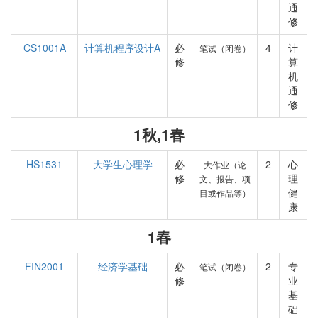
通
修
CS1001A
计算机程序设计A
必
4
计
笔试（闭卷）
修
算
机
通
修
1秋,1春
HS1531
大学生心理学
必
2
心
大作业（论
修
理
文、报告、项
健
目或作品等）
康
1春
FIN2001
经济学基础
必
2
专
笔试（闭卷）
修
业
基
础