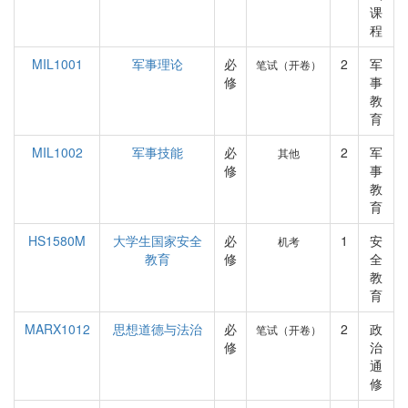
课
程
MIL1001
军事理论
必
2
军
笔试（开卷）
修
事
教
育
MIL1002
军事技能
必
2
军
其他
修
事
教
育
HS1580M
大学生国家安全
必
1
安
机考
教育
修
全
教
育
MARX1012
思想道德与法治
必
2
政
笔试（开卷）
修
治
通
修