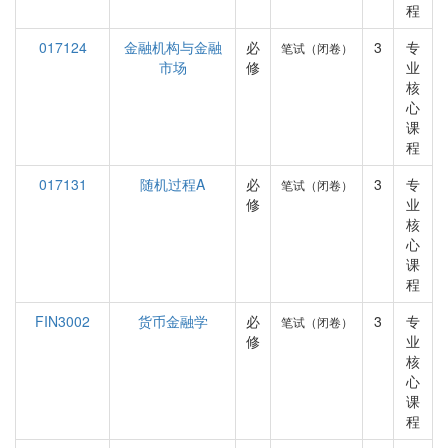
程
017124
金融机构与金融
必
3
专
笔试（闭卷）
市场
修
业
核
心
课
程
017131
随机过程A
必
3
专
笔试（闭卷）
修
业
核
心
课
程
FIN3002
货币金融学
必
3
专
笔试（闭卷）
修
业
核
心
课
程