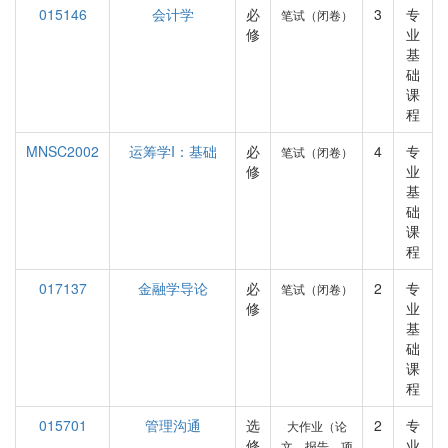
015146
会计学
必
3
专
笔试（闭卷）
修
业
基
础
课
程
MNSC2002
运筹学I：基础
必
4
专
笔试（闭卷）
修
业
基
础
课
程
017137
金融学导论
必
2
专
笔试（闭卷）
修
业
基
础
课
程
015701
管理沟通
选
2
专
大作业（论
修
业
文、报告、项