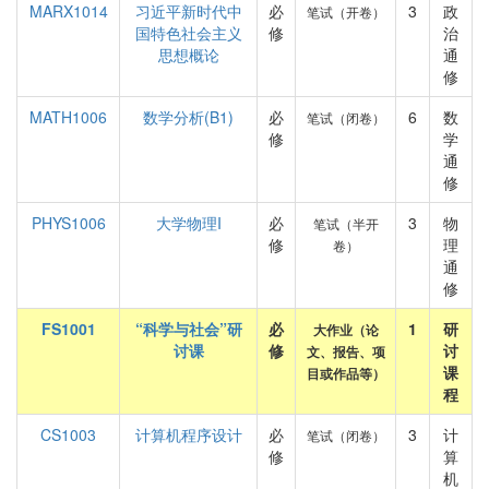
MARX1014
习近平新时代中
必
3
政
笔试（开卷）
国特色社会主义
修
治
思想概论
通
修
MATH1006
数学分析(B1)
必
6
数
笔试（闭卷）
修
学
通
修
PHYS1006
大学物理I
必
3
物
笔试（半开
修
理
卷）
通
修
FS1001
“科学与社会”研
必
1
研
大作业（论
讨课
修
讨
文、报告、项
课
目或作品等）
程
CS1003
计算机程序设计
必
3
计
笔试（闭卷）
修
算
机