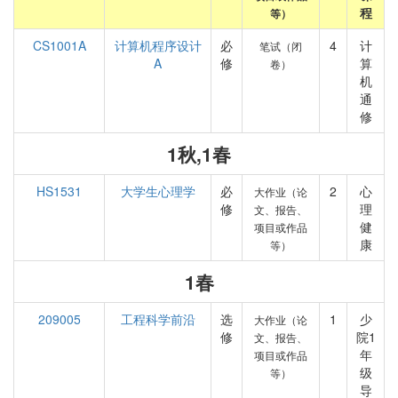
程
等）
CS1001A
计算机程序设计
必
4
计
笔试（闭
A
修
算
卷）
机
通
修
1秋,1春
HS1531
大学生心理学
必
2
心
大作业（论
修
理
文、报告、
健
项目或作品
康
等）
1春
209005
工程科学前沿
选
1
少
大作业（论
修
院1
文、报告、
年
项目或作品
级
等）
导