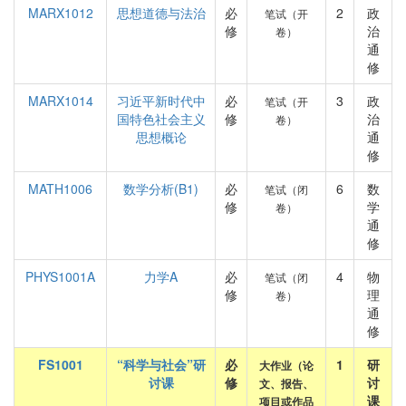
MARX1012
思想道德与法治
必
2
政
笔试（开
修
治
卷）
通
修
MARX1014
习近平新时代中
必
3
政
笔试（开
国特色社会主义
修
治
卷）
思想概论
通
修
MATH1006
数学分析(B1)
必
6
数
笔试（闭
修
学
卷）
通
修
PHYS1001A
力学A
必
4
物
笔试（闭
修
理
卷）
通
修
FS1001
“科学与社会”研
必
1
研
大作业（论
讨课
修
讨
文、报告、
课
项目或作品