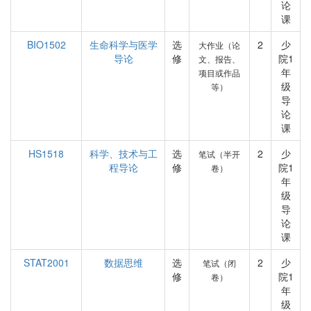
论
课
BIO1502
生命科学与医学
选
2
少
大作业（论
导论
修
院1
文、报告、
年
项目或作品
级
等）
导
论
课
HS1518
科学、技术与工
选
2
少
笔试（半开
程导论
修
院1
卷）
年
级
导
论
课
STAT2001
数据思维
选
2
少
笔试（闭
修
院1
卷）
年
级