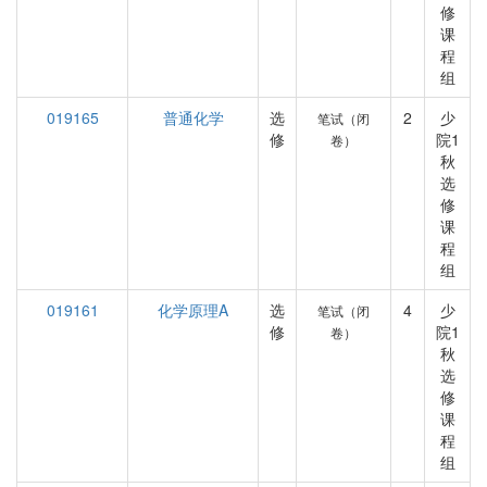
修
课
程
组
019165
普通化学
选
2
少
笔试（闭
修
院1
卷）
秋
选
修
课
程
组
019161
化学原理A
选
4
少
笔试（闭
修
院1
卷）
秋
选
修
课
程
组