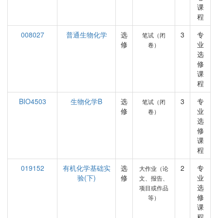
课
程
008027
普通生物化学
选
3
专
笔试（闭
修
业
卷）
选
修
课
程
BIO4503
生物化学B
选
3
专
笔试（闭
修
业
卷）
选
修
课
程
019152
有机化学基础实
选
2
专
大作业（论
验(下)
修
业
文、报告、
选
项目或作品
修
等）
课
程