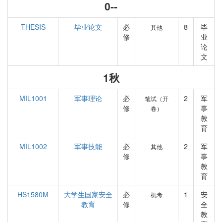
0--
THESIS
毕业论文
必
8
毕
其他
修
业
论
文
1秋
MIL1001
军事理论
必
2
军
笔试（开
修
事
卷）
教
育
MIL1002
军事技能
必
2
军
其他
修
事
教
育
HS1580M
大学生国家安全
必
1
安
机考
教育
修
全
教