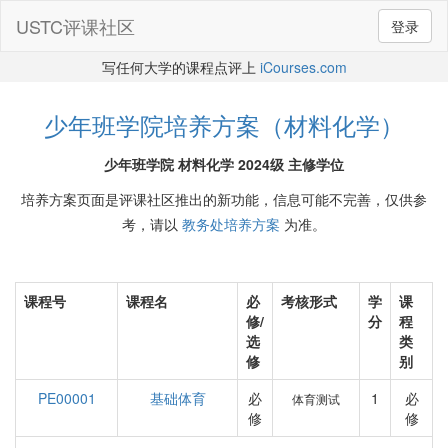
USTC评课社区
登录
写任何大学的课程点评上
iCourses.com
少年班学院培养方案（材料化学）
少年班学院 材料化学 2024级 主修学位
培养方案页面是评课社区推出的新功能，信息可能不完善，仅供参
考，请以
教务处培养方案
为准。
课程号
课程名
必
考核形式
学
课
修/
分
程
选
类
修
别
PE00001
基础体育
必
1
必
体育测试
修
修