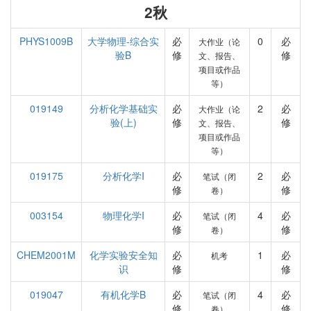
2秋
PHYS1009B
大学物理-综合实
必
0
必
大作业（论
验B
修
修
文、报告、
项目或作品
等）
019149
分析化学基础实
必
2
必
大作业（论
验(上)
修
修
文、报告、
项目或作品
等）
019175
分析化学I
必
2
必
笔试（闭
修
修
卷）
003154
物理化学I
必
4
必
笔试（闭
修
修
卷）
CHEM2001M
化学实验安全知
必
1
必
机考
识
修
修
019047
有机化学B
必
4
必
笔试（闭
修
修
卷）