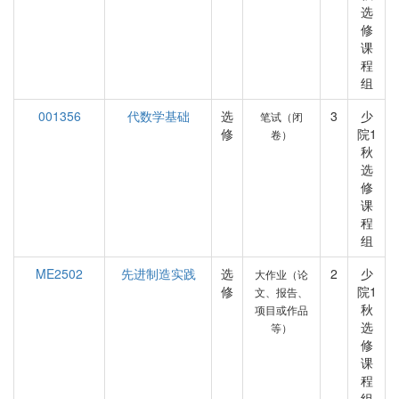
选
修
课
程
组
001356
代数学基础
选
3
少
笔试（闭
修
院1
卷）
秋
选
修
课
程
组
ME2502
先进制造实践
选
2
少
大作业（论
修
院1
文、报告、
秋
项目或作品
选
等）
修
课
程
组