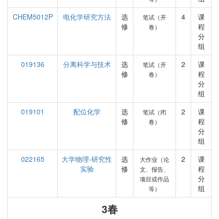
CHEM5012P
电化学研究方法
选
4
课
笔试（开
修
程
卷）
分
组
019136
分离科学与技术
选
2
课
笔试（开
修
程
卷）
分
组
019101
配位化学
选
2
课
笔试（闭
修
程
卷）
分
组
022165
大学物理-研究性
选
2
课
大作业（论
实验
修
程
文、报告、
分
项目或作品
组
等）
3春