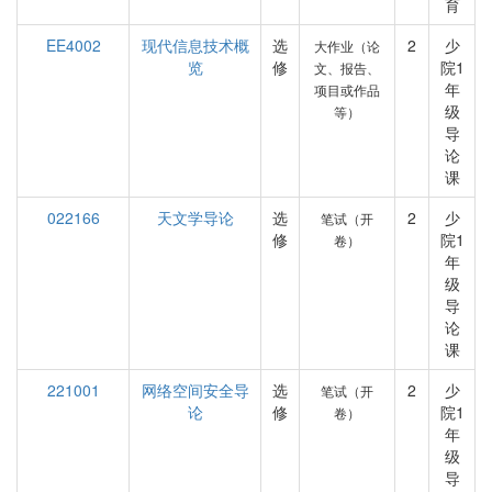
育
EE4002
现代信息技术概
选
2
少
大作业（论
览
修
院1
文、报告、
年
项目或作品
级
等）
导
论
课
022166
天文学导论
选
2
少
笔试（开
修
院1
卷）
年
级
导
论
课
221001
网络空间安全导
选
2
少
笔试（开
论
修
院1
卷）
年
级
导