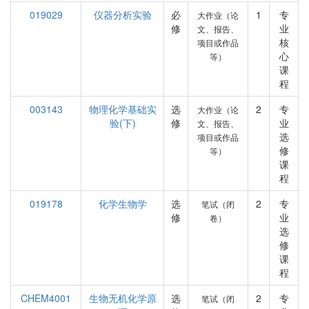
019029
仪器分析实验
必
1
专
大作业（论
修
业
文、报告、
核
项目或作品
心
等）
课
程
003143
物理化学基础实
选
2
专
大作业（论
验(下)
修
业
文、报告、
选
项目或作品
修
等）
课
程
019178
化学生物学
选
2
专
笔试（闭
修
业
卷）
选
修
课
程
CHEM4001
生物无机化学原
选
2
专
笔试（闭