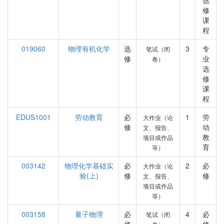
选
修
课
程
019060
物理有机化学
选
3
专
笔试（闭
修
业
卷）
选
修
课
程
EDUS1001
劳动教育
必
1
劳
大作业（论
修
动
文、报告、
教
项目或作品
育
等）
003142
物理化学基础实
必
2
必
大作业（论
验(上)
修
修
文、报告、
项目或作品
等）
003158
量子物理
必
4
必
笔试（闭