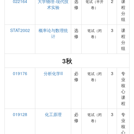
022164
大学物理-现代技
选
2
课
笔试（半开
术实验
修
程
卷）
分
组
STAT2002
概率论与数理统
选
3
课
笔试（闭
计
修
程
卷）
分
组
3秋
019176
分析化学II
必
3
专
笔试（闭
修
业
卷）
核
心
课
程
019128
化工原理
必
3
专
笔试（闭
修
业
卷）
核
心