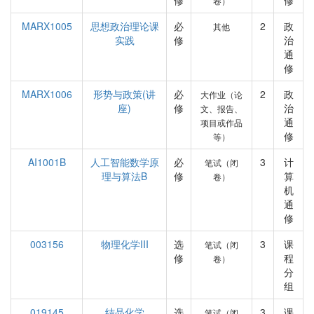
修
修
卷）
MARX1005
思想政治理论课
必
2
政
其他
实践
修
治
通
修
MARX1006
形势与政策(讲
必
2
政
大作业（论
座)
修
治
文、报告、
通
项目或作品
修
等）
AI1001B
人工智能数学原
必
3
计
笔试（闭
理与算法B
修
算
卷）
机
通
修
003156
物理化学III
选
3
课
笔试（闭
修
程
卷）
分
组
019145
结晶化学
选
3
课
笔试（闭