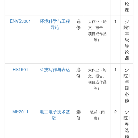
论
课
ENVS3001
环境科学与工程
选
1
少
大作业（论
导论
修
院1
文、报告、
年
项目或作品
级
等）
导
论
课
HS1501
科技写作与表达
必
1
少
大作业（论
修
院1
文、报告、
年
项目或作品
级
等）
必
修
ME2011
电工电子技术基
选
2
少
笔试（闭
础I
修
院1
卷）
春
选
修