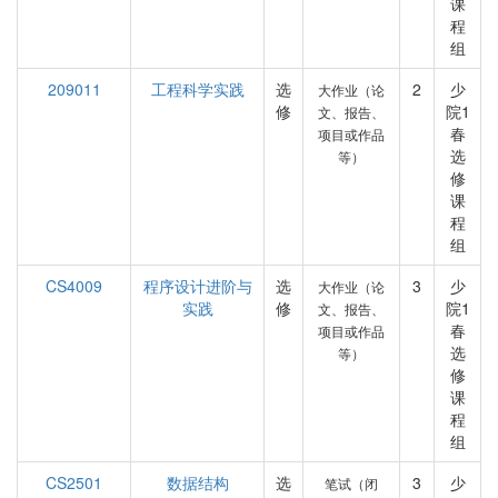
课
程
组
209011
工程科学实践
选
2
少
大作业（论
修
院1
文、报告、
春
项目或作品
选
等）
修
课
程
组
CS4009
程序设计进阶与
选
3
少
大作业（论
实践
修
院1
文、报告、
春
项目或作品
选
等）
修
课
程
组
CS2501
数据结构
选
3
少
笔试（闭