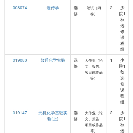
008074
遗传学
选
2
少
笔试（闭
修
院1
卷）
秋
选
修
课
程
组
019080
普通化学实验
选
1
少
大作业（论
修
院1
文、报告、
秋
项目或作品
选
等）
修
课
程
组
019147
无机化学基础实
选
2
少
大作业（论
验(上)
修
院1
文、报告、
秋
项目或作品
选
等）