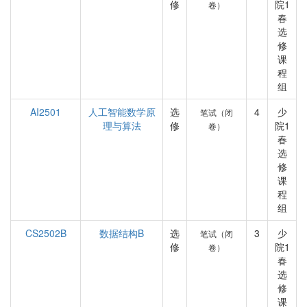
修
院1
卷）
春
选
修
课
程
组
AI2501
人工智能数学原
选
4
少
笔试（闭
理与算法
修
院1
卷）
春
选
修
课
程
组
CS2502B
数据结构B
选
3
少
笔试（闭
修
院1
卷）
春
选
修
课