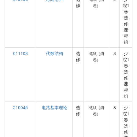
修
院1
卷）
春
选
修
课
程
组
011103
代数结构
选
3
少
笔试（闭
修
院1
卷）
春
选
修
课
程
组
210045
电路基本理论
选
3
少
笔试（闭
修
院1
卷）
春
选
修