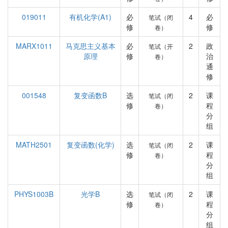
019011
有机化学(A1)
必
4
必
笔试（闭
修
修
卷）
MARX1011
马克思主义基本
必
2
政
笔试（开
原理
修
治
卷）
通
修
001548
复变函数B
选
2
课
笔试（闭
修
程
卷）
分
组
MATH2501
复变函数(化学)
选
2
课
笔试（闭
修
程
卷）
分
组
PHYS1003B
光学B
选
2
课
笔试（闭
修
程
卷）
分
组