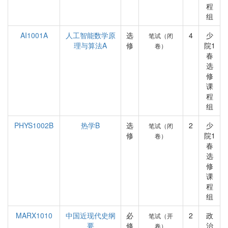
程
组
AI1001A
人工智能数学原
选
4
少
笔试（闭
理与算法A
修
院1
卷）
春
选
修
课
程
组
PHYS1002B
热学B
选
2
少
笔试（闭
修
院1
卷）
春
选
修
课
程
组
MARX1010
中国近现代史纲
必
2
政
笔试（开
要
修
治
卷）