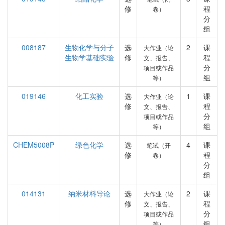
修
程
卷）
分
组
008187
生物化学与分子
选
2
课
大作业（论
生物学基础实验
修
程
文、报告、
分
项目或作品
组
等）
019146
化工实验
选
1
课
大作业（论
修
程
文、报告、
分
项目或作品
组
等）
CHEM5008P
绿色化学
选
4
课
笔试（开
修
程
卷）
分
组
014131
纳米材料导论
选
2
课
大作业（论
修
程
文、报告、
分
项目或作品
组
等）