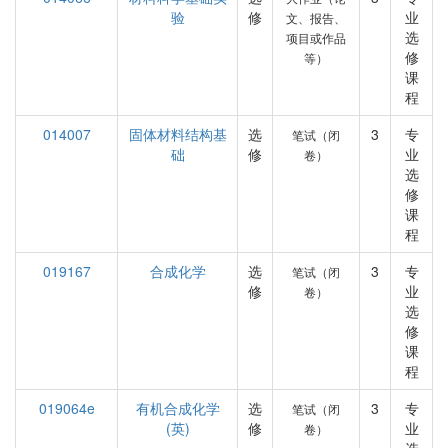
验
修
业
文、报告、
选
项目或作品
修
等）
课
程
014007
固体材料结构基
选
3
专
笔试（闭
础
修
业
卷）
选
修
课
程
019167
合成化学
选
3
专
笔试（闭
修
业
卷）
选
修
课
程
019064e
有机合成化学
选
3
专
笔试（闭
(英)
修
业
卷）