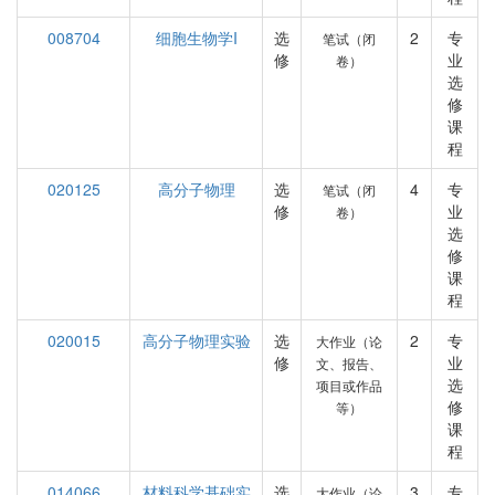
008704
细胞生物学I
选
2
专
笔试（闭
修
业
卷）
选
修
课
程
020125
高分子物理
选
4
专
笔试（闭
修
业
卷）
选
修
课
程
020015
高分子物理实验
选
2
专
大作业（论
修
业
文、报告、
选
项目或作品
修
等）
课
程
014066
材料科学基础实
选
3
专
大作业（论