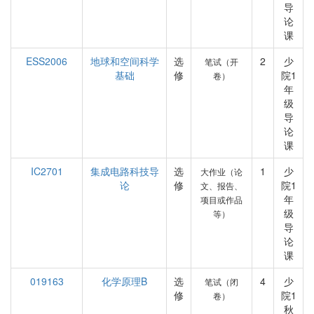
导
论
课
ESS2006
地球和空间科学
选
2
少
笔试（开
基础
修
院1
卷）
年
级
导
论
课
IC2701
集成电路科技导
选
1
少
大作业（论
论
修
院1
文、报告、
年
项目或作品
级
等）
导
论
课
019163
化学原理B
选
4
少
笔试（闭
修
院1
卷）
秋