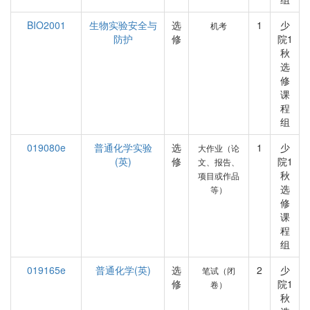
BIO2001
生物实验安全与
选
1
少
机考
防护
修
院1
秋
选
修
课
程
组
019080e
普通化学实验
选
1
少
大作业（论
(英)
修
院1
文、报告、
秋
项目或作品
选
等）
修
课
程
组
019165e
普通化学(英)
选
2
少
笔试（闭
修
院1
卷）
秋