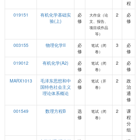
程
019151
有机化学基础实
必
2
必
大作业（论
验(上)
修
修
文、报告、
项目或作品
等）
003155
物理化学II
必
3
必
笔试（闭
修
修
卷）
019012
有机化学(A2)
必
2
必
笔试（闭
修
修
卷）
MARX1013
毛泽东思想和中
必
2
政
笔试（开
国特色社会主义
修
治
卷）
理论体系概论
通
修
001549
数理方程B
选
2
课
笔试（闭
修
程
卷）
分
组