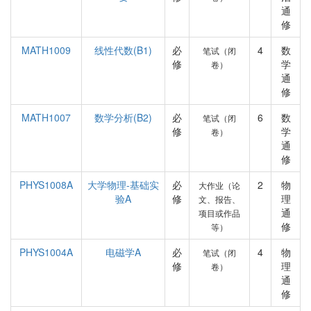
通
修
MATH1009
线性代数(B1)
必
4
数
笔试（闭
修
学
卷）
通
修
MATH1007
数学分析(B2)
必
6
数
笔试（闭
修
学
卷）
通
修
PHYS1008A
大学物理-基础实
必
2
物
大作业（论
验A
修
理
文、报告、
通
项目或作品
修
等）
PHYS1004A
电磁学A
必
4
物
笔试（闭
修
理
卷）
通
修