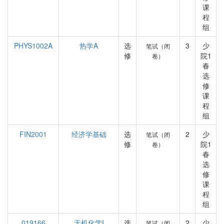
课
程
组
PHYS1002A
热学A
选
3
少
笔试（闭
修
院1
卷）
春
选
修
课
程
组
FIN2001
经济学基础
选
2
少
笔试（闭
修
院1
卷）
春
选
修
课
程
组
019166
无机化学I
选
2
少
笔试（闭