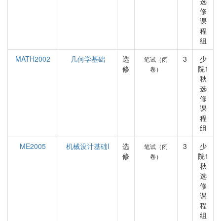
选
修
课
程
组
MATH2002
几何学基础
选
3
少
笔试（闭
修
院1
卷）
秋
选
修
课
程
组
ME2005
机械设计基础I
选
3
少
笔试（闭
修
院1
卷）
秋
选
修
课
程
组