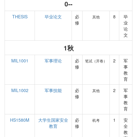
0--
THESIS
毕业论文
必
8
毕
其他
修
业
论
文
1秋
MIL1001
军事理论
必
2
军
笔试（开卷）
修
事
教
育
MIL1002
军事技能
必
2
军
其他
修
事
教
育
HS1580M
大学生国家安全
必
1
安
机考
教育
修
全
教