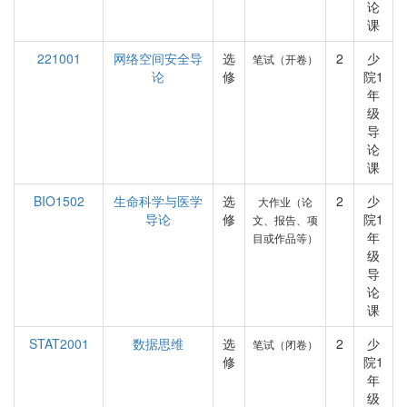
论
课
221001
网络空间安全导
选
2
少
笔试（开卷）
论
修
院1
年
级
导
论
课
BIO1502
生命科学与医学
选
2
少
大作业（论
导论
修
院1
文、报告、项
年
目或作品等）
级
导
论
课
STAT2001
数据思维
选
2
少
笔试（闭卷）
修
院1
年
级