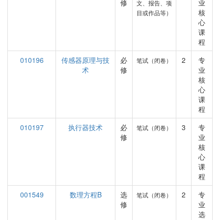
修
业
文、报告、项
核
目或作品等）
心
课
程
010196
传感器原理与技
必
2
专
笔试（闭卷）
术
修
业
核
心
课
程
010197
执行器技术
必
3
专
笔试（闭卷）
修
业
核
心
课
程
001549
数理方程B
选
2
专
笔试（闭卷）
修
业
选