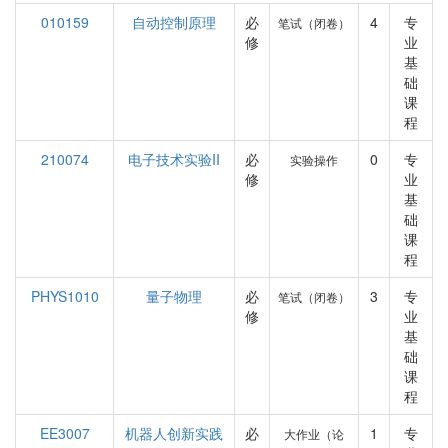
010159
自动控制原理
必
4
专
笔试（闭卷）
修
业
基
础
课
程
210074
电子技术实验II
必
0
专
实验操作
修
业
基
础
课
程
PHYS1010
量子物理
必
3
专
笔试（闭卷）
修
业
基
础
课
程
EE3007
机器人创新实践
必
1
专
大作业（论