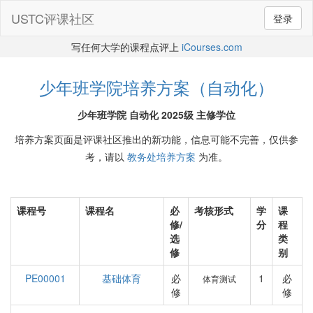
USTC评课社区
登录
写任何大学的课程点评上
iCourses.com
少年班学院培养方案（自动化）
少年班学院 自动化 2025级 主修学位
培养方案页面是评课社区推出的新功能，信息可能不完善，仅供参
考，请以
教务处培养方案
为准。
课程号
课程名
必
考核形式
学
课
修/
分
程
选
类
修
别
PE00001
基础体育
必
1
必
体育测试
修
修