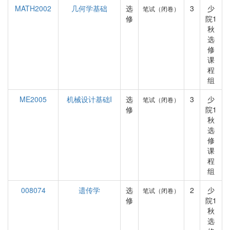
MATH2002
几何学基础
选
3
少
笔试（闭卷）
修
院1
秋
选
修
课
程
组
ME2005
机械设计基础I
选
3
少
笔试（闭卷）
修
院1
秋
选
修
课
程
组
008074
遗传学
选
2
少
笔试（闭卷）
修
院1
秋
选