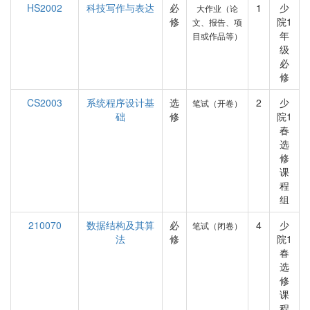
HS2002
科技写作与表达
必
1
少
大作业（论
修
院1
文、报告、项
年
目或作品等）
级
必
修
CS2003
系统程序设计基
选
2
少
笔试（开卷）
础
修
院1
春
选
修
课
程
组
210070
数据结构及其算
必
4
少
笔试（闭卷）
法
修
院1
春
选
修
课
程