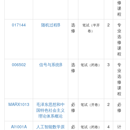
修
课
程
017144
随机过程B
选
2
专
笔试（半开
修
业
卷）
选
修
课
程
006502
信号与系统B
选
3
专
笔试（闭卷）
修
业
选
修
课
程
MARX1013
毛泽东思想和中
必
2
必
笔试（开卷）
国特色社会主义
修
修
理论体系概论
AI1001A
人工智能数学原
必
4
计
笔试（闭卷）