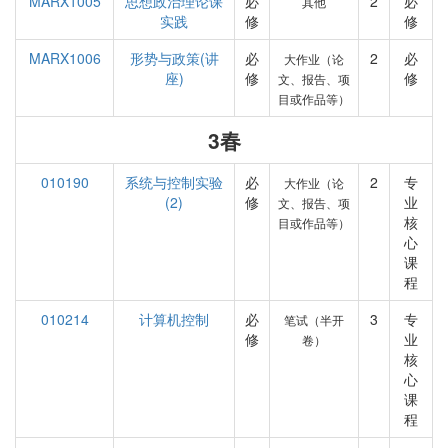
MARX1005
思想政治理论课
必
2
必
其他
实践
修
修
MARX1006
形势与政策(讲
必
2
必
大作业（论
座)
修
修
文、报告、项
目或作品等）
3春
010190
系统与控制实验
必
2
专
大作业（论
(2)
修
业
文、报告、项
核
目或作品等）
心
课
程
010214
计算机控制
必
3
专
笔试（半开
修
业
卷）
核
心
课
程