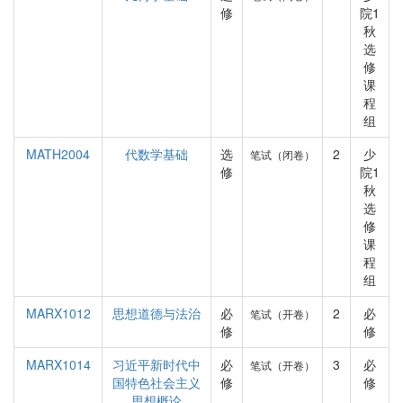
修
院1
秋
选
修
课
程
组
MATH2004
代数学基础
选
2
少
笔试（闭卷）
修
院1
秋
选
修
课
程
组
MARX1012
思想道德与法治
必
2
必
笔试（开卷）
修
修
MARX1014
习近平新时代中
必
3
必
笔试（开卷）
国特色社会主义
修
修
思想概论