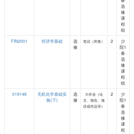
春
选
修
课
程
组
FIN2001
经济学基础
选
2
少
笔试（闭卷）
修
院1
春
选
修
课
程
组
019148
无机化学基础实
选
2
少
大作业（论
验(下)
修
院1
文、报告、项
春
目或作品等）
选
修
课
程