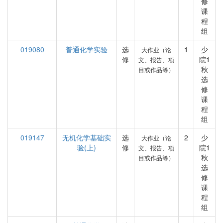
修
课
程
组
019080
普通化学实验
选
1
少
大作业（论
修
院1
文、报告、项
秋
目或作品等）
选
修
课
程
组
019147
无机化学基础实
选
2
少
大作业（论
验(上)
修
院1
文、报告、项
秋
目或作品等）
选
修
课
程
组