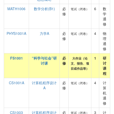
MATH1006
数学分析(B1)
必
6
数
笔试（闭卷）
修
学
通
修
PHYS1001A
力学A
必
4
物
笔试（闭卷）
修
理
通
修
FS1001
“科学与社会”研
必
1
研
大作业（论
讨课
修
讨
文、报告、项
课
目或作品等）
程
CS1001A
计算机程序设计
必
4
计
笔试（闭卷）
A
修
算
机
通
修
CS1003
计算机程序设计
必
3
计
笔试（闭卷）