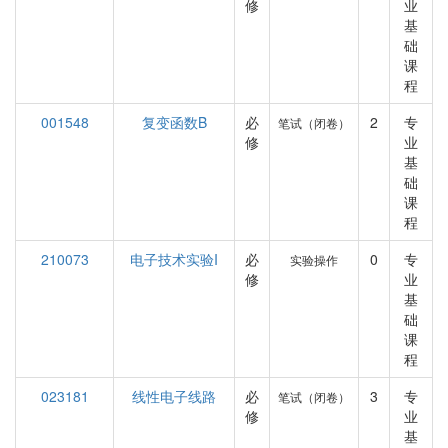
修
业
基
础
课
程
001548
复变函数B
必
2
专
笔试（闭卷）
修
业
基
础
课
程
210073
电子技术实验I
必
0
专
实验操作
修
业
基
础
课
程
023181
线性电子线路
必
3
专
笔试（闭卷）
修
业
基