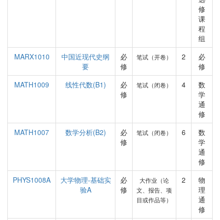
修
课
程
组
MARX1010
中国近现代史纲
必
2
必
笔试（开卷）
要
修
修
MATH1009
线性代数(B1)
必
4
数
笔试（闭卷）
修
学
通
修
MATH1007
数学分析(B2)
必
6
数
笔试（闭卷）
修
学
通
修
PHYS1008A
大学物理-基础实
必
2
物
大作业（论
验A
修
理
文、报告、项
通
目或作品等）
修