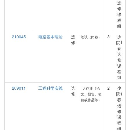
选
修
课
程
组
210045
电路基本理论
选
3
少
笔试（闭卷）
修
院1
春
选
修
课
程
组
209011
工程科学实践
选
2
少
大作业（论
修
院1
文、报告、项
春
目或作品等）
选
修
课
程
组