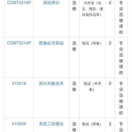
CONT5216P
系统辨识
选
2
专
大作业（论
修
业
文、报告、项
选
目或作品等）
修
课
程
CONT5214P
图像处理基础
选
2
专
笔试（闭卷）
修
业
选
修
课
程
010216
面向对象技术
选
2
专
笔试（半开
修
业
卷）
选
修
课
程
010209
系统工程概论
选
2
专
笔试（闭卷）
修
业