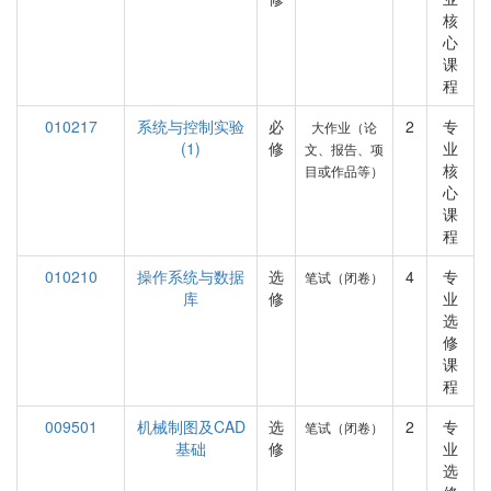
核
心
课
程
010217
系统与控制实验
必
2
专
大作业（论
(1)
修
业
文、报告、项
核
目或作品等）
心
课
程
010210
操作系统与数据
选
4
专
笔试（闭卷）
库
修
业
选
修
课
程
009501
机械制图及CAD
选
2
专
笔试（闭卷）
基础
修
业
选