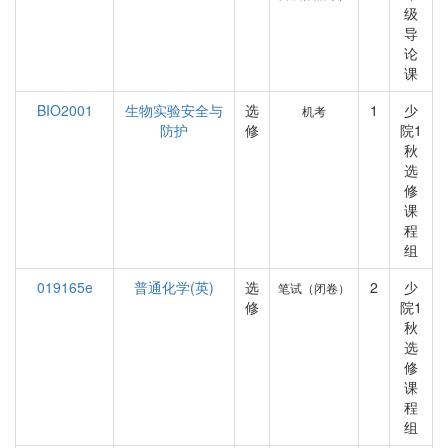
级
导
论
课
BIO2001
生物实验安全与
选
1
少
机考
防护
修
院1
秋
选
修
课
程
组
019165e
普通化学(英)
选
2
少
笔试（闭卷）
修
院1
秋
选
修
课
程
组