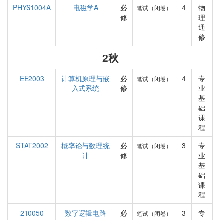
PHYS1004A
电磁学A
必
4
物
笔试（闭卷）
修
理
通
修
2秋
EE2003
计算机原理与嵌
必
4
专
笔试（闭卷）
入式系统
修
业
基
础
课
程
STAT2002
概率论与数理统
必
3
专
笔试（闭卷）
计
修
业
基
础
课
程
210050
数字逻辑电路
必
3
专
笔试（闭卷）