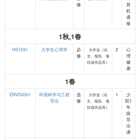
修
算
机
通
修
1秋,1春
HS1531
大学生心理学
必
2
心
大作业（论
修
理
文、报告、项
健
目或作品等）
康
1春
ENVS3001
环境科学与工程
选
1
少
大作业（论
导论
修
院1
文、报告、项
年
目或作品等）
级
导
论
课