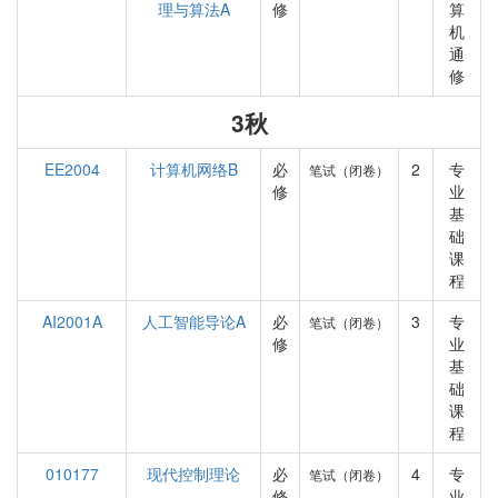
理与算法A
修
算
机
通
修
3秋
EE2004
计算机网络B
必
2
专
笔试（闭卷）
修
业
基
础
课
程
AI2001A
人工智能导论A
必
3
专
笔试（闭卷）
修
业
基
础
课
程
010177
现代控制理论
必
4
专
笔试（闭卷）
修
业