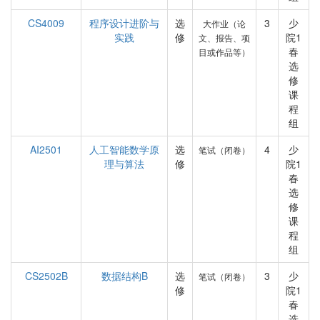
CS4009
程序设计进阶与
选
3
少
大作业（论
实践
修
院1
文、报告、项
春
目或作品等）
选
修
课
程
组
AI2501
人工智能数学原
选
4
少
笔试（闭卷）
理与算法
修
院1
春
选
修
课
程
组
CS2502B
数据结构B
选
3
少
笔试（闭卷）
修
院1
春
选