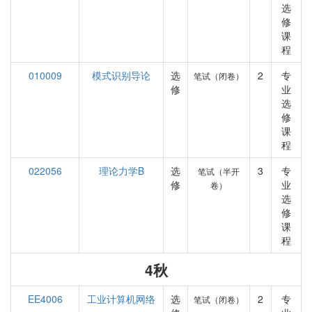
选
修
课
程
010009
模式识别导论
选
2
专
笔试（闭卷）
修
业
选
修
课
程
022056
理论力学B
选
3
专
笔试（半开
修
业
卷）
选
修
课
程
4秋
EE4006
工业计算机网络
选
2
专
笔试（闭卷）