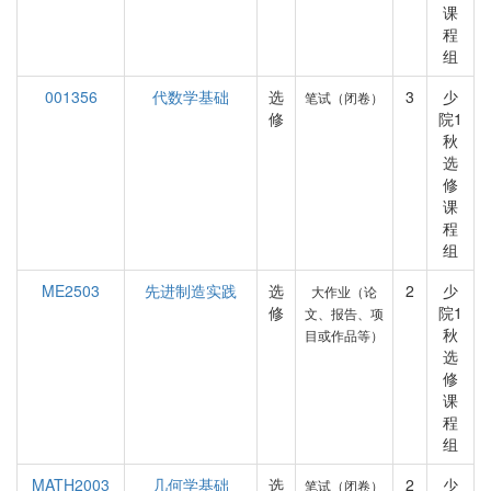
课
程
组
001356
代数学基础
选
3
少
笔试（闭卷）
修
院1
秋
选
修
课
程
组
ME2503
先进制造实践
选
2
少
大作业（论
修
院1
文、报告、项
秋
目或作品等）
选
修
课
程
组
MATH2003
几何学基础
选
2
少
笔试（闭卷）