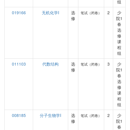
组
019166
无机化学I
选
2
少
笔试（闭卷）
修
院1
春
选
修
课
程
组
011103
代数结构
选
3
少
笔试（闭卷）
修
院1
春
选
修
课
程
组
008185
分子生物学I
选
2
少
笔试（闭卷）
修
院1
春