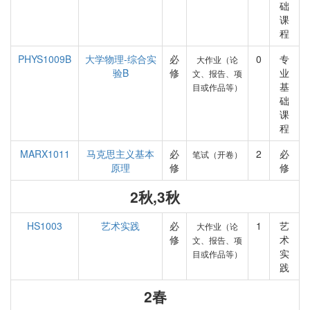
础
课
程
PHYS1009B
大学物理-综合实
必
0
专
大作业（论
验B
修
业
文、报告、项
基
目或作品等）
础
课
程
MARX1011
马克思主义基本
必
2
必
笔试（开卷）
原理
修
修
2秋,3秋
HS1003
艺术实践
必
1
艺
大作业（论
修
术
文、报告、项
实
目或作品等）
践
2春