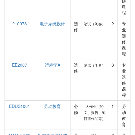
修
课
程
210078
电子系统设计
选
2
专
笔试（闭卷）
修
业
选
修
课
程
EE2007
运筹学A
选
3
专
笔试（闭卷）
修
业
选
修
课
程
EDUS1001
劳动教育
必
1
劳
大作业（论
修
动
文、报告、项
教
目或作品等）
育