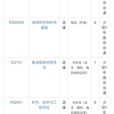
导
论
课
ESS2006
地球和空间科学
选
2
少
笔试（开卷）
基础
修
院1
年
级
导
论
课
IC2701
集成电路科技导
选
1
少
大作业（论
论
修
院1
文、报告、项
年
目或作品等）
级
导
论
课
HS2001
科学、技术与工
选
2
少
大作业（论
程导论
修
院1
文、报告、项
年
目或作品等）