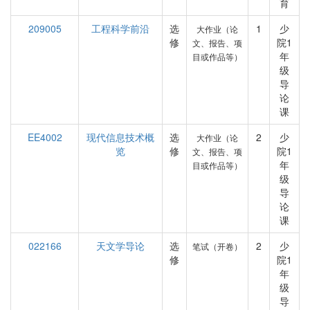
育
209005
工程科学前沿
选
1
少
大作业（论
修
院1
文、报告、项
年
目或作品等）
级
导
论
课
EE4002
现代信息技术概
选
2
少
大作业（论
览
修
院1
文、报告、项
年
目或作品等）
级
导
论
课
022166
天文学导论
选
2
少
笔试（开卷）
修
院1
年
级
导