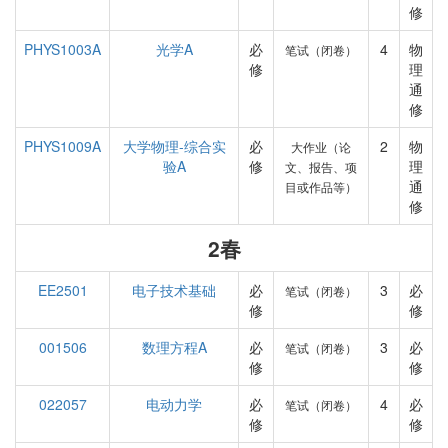
修
PHYS1003A
光学A
必
4
物
笔试（闭卷）
修
理
通
修
PHYS1009A
大学物理-综合实
必
2
物
大作业（论
验A
修
理
文、报告、项
通
目或作品等）
修
2春
EE2501
电子技术基础
必
3
必
笔试（闭卷）
修
修
001506
数理方程A
必
3
必
笔试（闭卷）
修
修
022057
电动力学
必
4
必
笔试（闭卷）
修
修