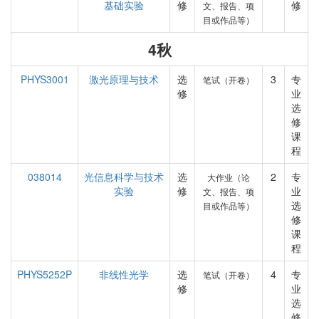
基础实验
修
修
文、报告、项
目或作品等）
4秋
PHYS3001
激光原理与技术
选
3
专
笔试（开卷）
修
业
选
修
课
程
038014
光信息科学与技术
选
2
专
大作业（论
实验
修
业
文、报告、项
选
目或作品等）
修
课
程
PHYS5252P
非线性光学
选
4
专
笔试（开卷）
修
业
选
修