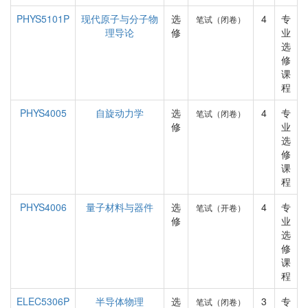
PHYS5101P
现代原子与分子物
选
4
专
笔试（闭卷）
理导论
修
业
选
修
课
程
PHYS4005
自旋动力学
选
4
专
笔试（闭卷）
修
业
选
修
课
程
PHYS4006
量子材料与器件
选
4
专
笔试（开卷）
修
业
选
修
课
程
ELEC5306P
半导体物理
选
3
专
笔试（闭卷）