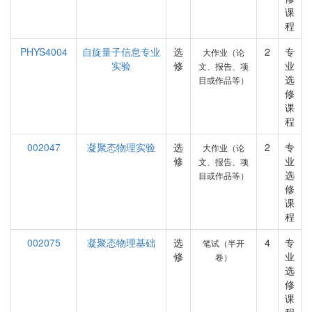
课
程
PHYS4004
自旋量子信息专业
选
2
专
大作业（论
实验
修
业
文、报告、项
选
目或作品等）
修
课
程
002047
凝聚态物理实验
选
2
专
大作业（论
修
业
文、报告、项
选
目或作品等）
修
课
程
002075
凝聚态物理基础
选
4
专
笔试（半开
修
业
卷）
选
修
课