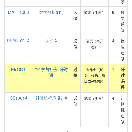
修
MATH1006
数学分析(B1)
必
6
数
笔试（闭卷）
修
学
通
修
PHYS1001A
力学A
必
4
物
笔试（半开
修
理
卷）
通
修
FS1001
“科学与社会”研讨
必
1
研
大作业（论
课
修
讨
文、报告、项
课
目或作品等）
程
CS1001A
计算机程序设计A
必
4
计
笔试（闭卷）
修
算
机
通
修