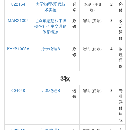
022164
大学物理-现代技
必
2
必
笔试（半开
术实验
修
修
卷）
MARX1004
毛泽东思想和中国
必
3
政
笔试（开卷）
特色社会主义理论
修
治
体系概论
通
修
PHYS1005A
原子物理A
必
4
物
笔试（闭卷）
修
理
通
修
3秋
004040
计算物理B
选
3
专
笔试（闭卷）
修
业
选
修
课
程