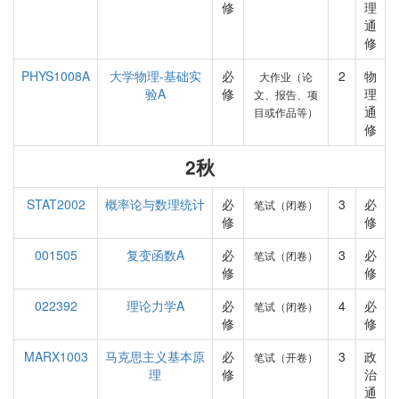
修
理
通
修
PHYS1008A
大学物理-基础实
必
2
物
大作业（论
验A
修
理
文、报告、项
通
目或作品等）
修
2秋
STAT2002
概率论与数理统计
必
3
必
笔试（闭卷）
修
修
001505
复变函数A
必
3
必
笔试（闭卷）
修
修
022392
理论力学A
必
4
必
笔试（闭卷）
修
修
MARX1003
马克思主义基本原
必
3
政
笔试（开卷）
理
修
治
通