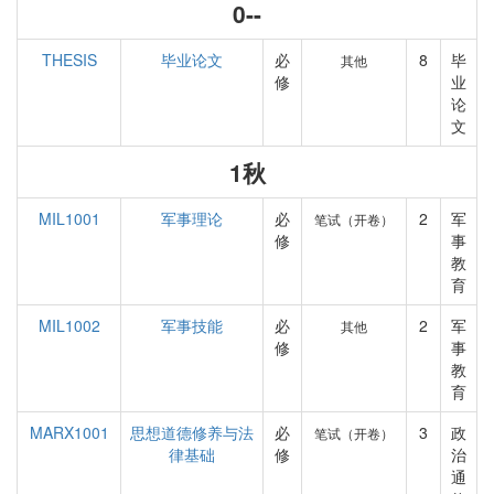
0--
THESIS
毕业论文
必
8
毕
其他
修
业
论
文
1秋
MIL1001
军事理论
必
2
军
笔试（开卷）
修
事
教
育
MIL1002
军事技能
必
2
军
其他
修
事
教
育
MARX1001
思想道德修养与法
必
3
政
笔试（开卷）
律基础
修
治
通