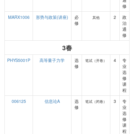
通
修
MARX1006
形势与政策(讲座)
必
2
政
其他
修
治
通
修
3春
PHYS5001P
高等量子力学
选
4
专
笔试（开卷）
修
业
选
修
课
程
006125
信息论A
选
3
专
笔试（闭卷）
修
业
选
修
课
程