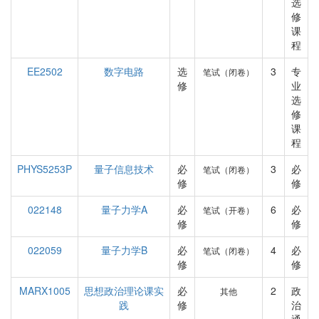
选
修
课
程
EE2502
数字电路
选
3
专
笔试（闭卷）
修
业
选
修
课
程
PHYS5253P
量子信息技术
必
3
必
笔试（闭卷）
修
修
022148
量子力学A
必
6
必
笔试（开卷）
修
修
022059
量子力学B
必
4
必
笔试（闭卷）
修
修
MARX1005
思想政治理论课实
必
2
政
其他
践
修
治