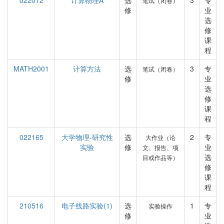
022012
计算物理A
选
3
专
笔试（闭卷）
修
业
选
修
课
程
MATH2001
计算方法
选
3
专
笔试（闭卷）
修
业
选
修
课
程
022165
大学物理-研究性
选
2
专
大作业（论
实验
修
业
文、报告、项
选
目或作品等）
修
课
程
210516
电子线路实验(1)
选
1
专
实验操作
修
业