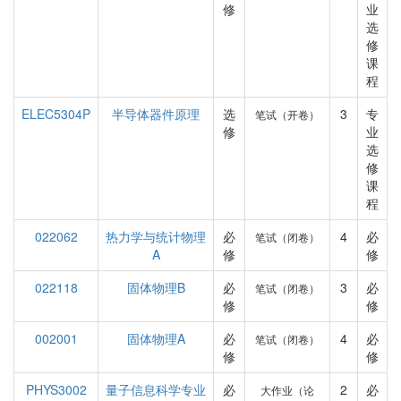
修
业
选
修
课
程
ELEC5304P
半导体器件原理
选
3
专
笔试（开卷）
修
业
选
修
课
程
022062
热力学与统计物理
必
4
必
笔试（闭卷）
A
修
修
022118
固体物理B
必
3
必
笔试（闭卷）
修
修
002001
固体物理A
必
4
必
笔试（闭卷）
修
修
PHYS3002
量子信息科学专业
必
2
必
大作业（论