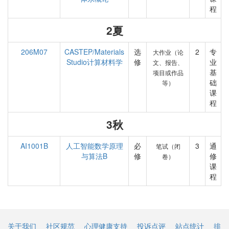
程
2夏
206M07
CASTEP/Materials
选
2
专
大作业（论
Studio计算材料学
修
业
文、报告、
基
项目或作品
础
等）
课
程
3秋
AI1001B
人工智能数学原理
必
3
通
笔试（闭
与算法B
修
修
卷）
课
程
关于我们
社区规范
心理健康支持
投诉点评
站点统计
排