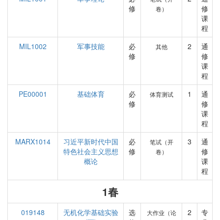
修
修
卷）
课
程
MIL1002
军事技能
必
2
通
其他
修
修
课
程
PE00001
基础体育
必
1
通
体育测试
修
修
课
程
MARX1014
习近平新时代中国
必
3
通
笔试（开
特色社会主义思想
修
修
卷）
概论
课
程
1春
019148
无机化学基础实验
选
2
专
大作业（论