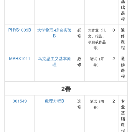
基
础
课
程
PHYS1009B
大学物理-综合实验
必
0
通
大作业（论
B
修
修
文、报告、
课
项目或作品
程
等）
MARX1011
马克思主义基本原
必
2
通
笔试（开
理
修
修
卷）
课
程
2春
001549
数理方程B
选
2
专
笔试（闭
修
业
卷）
基
础
课
程