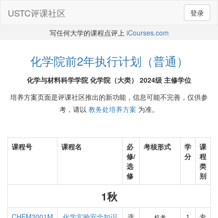
USTC评课社区
登录
写任何大学的课程点评上
iCourses.com
化学院前2年执行计划（普通）
化学与材料科学学院 化学院（大类） 2024级 主修学位
培养方案页面是评课社区推出的新功能，信息可能不完善，仅供参
考，请以
教务处培养方案
为准。
课程号
课程名
必
考核形式
学
课
修/
分
程
选
类
修
别
1秋
CHEM2001M
化学实验安全知识
选
1
专
机考