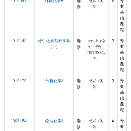
019047
有机化学B
选
4
专
笔试（闭
修
业
卷）
基
础
课
程
019149
分析化学基础实验
选
2
专
大作业（论
(上)
修
业
文、报告、
基
项目或作品
础
等）
课
程
019175
分析化学I
选
2
专
笔试（闭
修
业
卷）
基
础
课
程
003154
物理化学I
选
4
专
笔试（闭
修
业
卷）