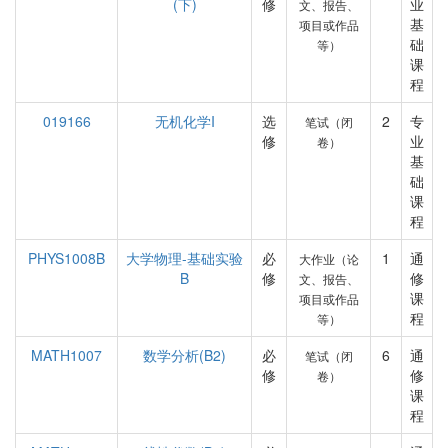
(下)
修
业
文、报告、
基
项目或作品
础
等）
课
程
019166
无机化学I
选
2
专
笔试（闭
修
业
卷）
基
础
课
程
PHYS1008B
大学物理-基础实验
必
1
通
大作业（论
B
修
修
文、报告、
课
项目或作品
程
等）
MATH1007
数学分析(B2)
必
6
通
笔试（闭
修
修
卷）
课
程