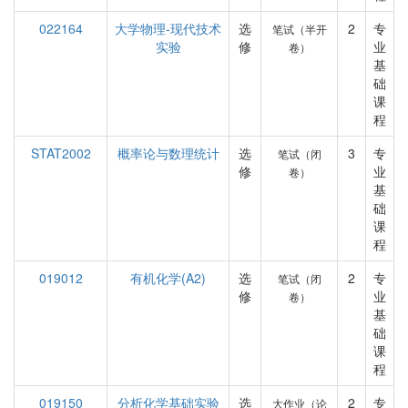
022164
大学物理-现代技术
选
2
专
笔试（半开
实验
修
业
卷）
基
础
课
程
STAT2002
概率论与数理统计
选
3
专
笔试（闭
修
业
卷）
基
础
课
程
019012
有机化学(A2)
选
2
专
笔试（闭
修
业
卷）
基
础
课
程
019150
分析化学基础实验
选
2
专
大作业（论