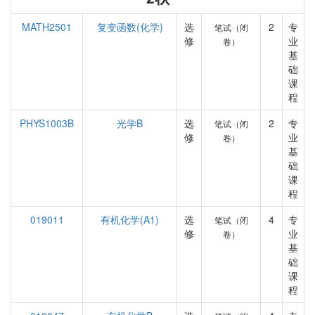
MATH2501
复变函数(化学)
选
2
专
笔试（闭
修
业
卷）
基
础
课
程
PHYS1003B
光学B
选
2
专
笔试（闭
修
业
卷）
基
础
课
程
019011
有机化学(A1)
选
4
专
笔试（闭
修
业
卷）
基
础
课
程