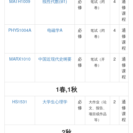
MATH1009
线性代数(B1)
必
4
通
笔试（闭
修
修
卷）
课
程
PHYS1004A
电磁学A
必
4
通
笔试（闭
修
修
卷）
课
程
MARX1010
中国近现代史纲要
必
2
通
笔试（开
修
修
卷）
课
程
1春,1秋
HS1531
大学生心理学
必
2
通
大作业（论
修
修
文、报告、
课
项目或作品
程
等）
2秋