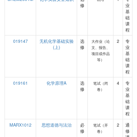
修
业
基
础
课
程
019147
无机化学基础实验
选
2
专
大作业（论
(上)
修
业
文、报告、
基
项目或作品
础
等）
课
程
019161
化学原理A
选
4
专
笔试（闭
修
业
卷）
基
础
课
程
MARX1012
思想道德与法治
必
2
通
笔试（开
修
修
卷）