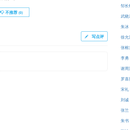
邹长
不推荐
(
0
)
武晓
朱冰
写点评
徐允
张榕
李勇
谢周
罗喜
宋礼
刘诚
张兰
朱书