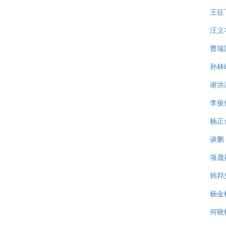
王征
汪义
曹瑞
孙林
谢洪
李俊
杨正
谈鹏
项晟
韩邦
杨金
何晓