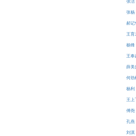
张洁
张杨
郝记
王育
杨锋
王奉
薛美
何劲
杨利
王上
傅尧
孔燕
刘淇