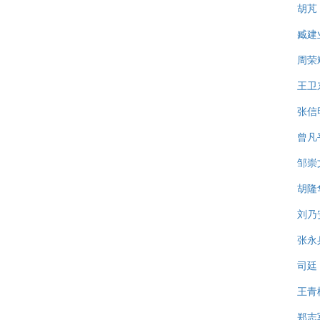
胡芃
臧建
周荣
王卫
张信
曾凡
邹崇
胡隆
刘乃
张永
司廷
王青
郑志