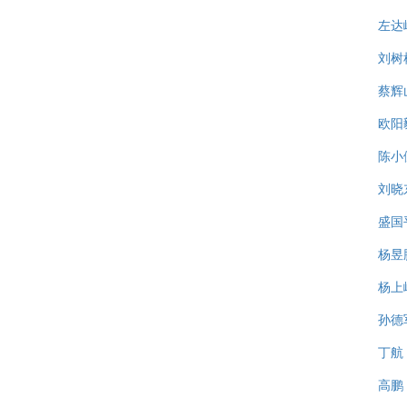
左达
刘树
蔡辉
欧阳
陈小
刘晓
盛国
杨昱
杨上
孙德
丁航
高鹏