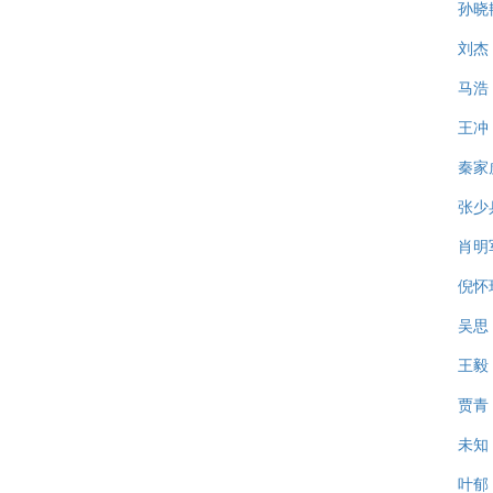
孙晓
刘杰
马浩
王冲
秦家
张少
肖明
倪怀
吴思
王毅
贾青
未知
叶郁