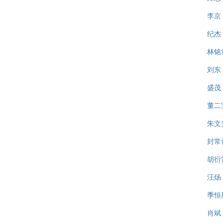
李京
纪杰
林铭
刘东
盛茂
董二
朱文
封常
胡衍
汪炀
季恒
肖斌