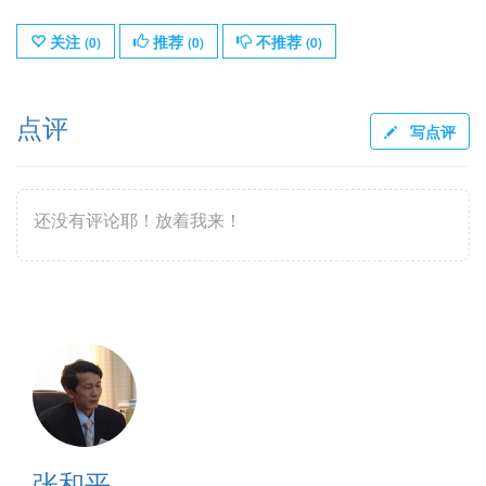
关注
推荐
不推荐
(
0
)
(
0
)
(
0
)
点评
写点评
还没有评论耶！放着我来！
张和平