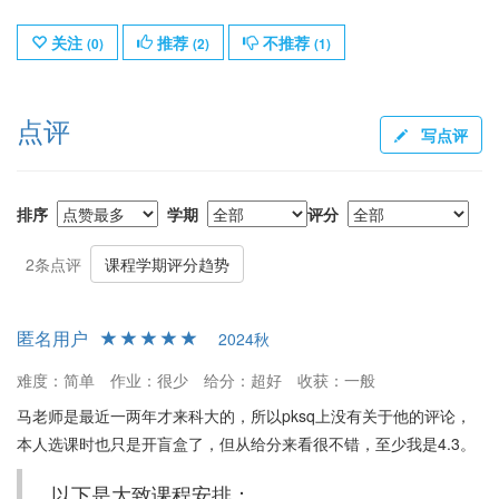
关注
推荐
不推荐
(
0
)
(
2
)
(
1
)
点评
写点评
排序
学期
评分
2条点评
课程学期评分趋势
匿名用户
2024秋
难度：简单
作业：很少
给分：超好
收获：一般
马老师是最近一两年才来科大的，所以pksq上没有关于他的评论，
本人选课时也只是开盲盒了，但从给分来看很不错，至少我是4.3。
以下是大致课程安排：