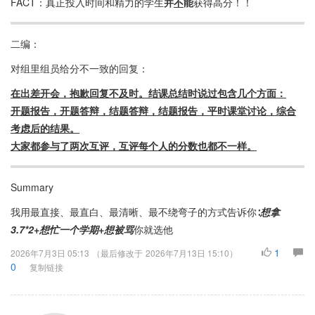
FACT：真正投入时间和精力的学生
并
不
能
获得高分！！
二编：
对组里组员给分不一致的回复：
在出差开会，抱歉回复不及时。结课总结时说过包含几个方面：
开题报告，开题答辩，结题答辩，结题报告，平时课堂讨论，综合
考虑后的结果。
大家都参与了两次互评，互评每个人的分数也都不一样。
Summary
我用最直接、最直白、最清晰、最不绕弯子的方式告诉你∶
想拿
3.7*2+想忙一个学期+想被骂
你就选他
1
2026年7月3日 05:13
（最后修改于
2026年7月13日 15:10
）
0
复制链接