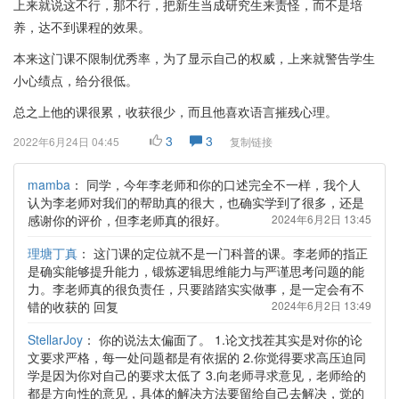
上来就说这不行，那不行，把新生当成研究生来责怪，而不是培
养，达不到课程的效果。
本来这门课不限制优秀率，为了显示自己的权威，上来就警告学生
小心绩点，给分很低。
总之上他的课很累，收获很少，而且他喜欢语言摧残心理。
3
3
2022年6月24日 04:45
复制链接
mamba
：
同学，今年李老师和你的口述完全不一样，我个人
认为李老师对我们的帮助真的很大，也确实学到了很多，还是
感谢你的评价，但李老师真的很好。
2024年6月2日 13:45
理塘丁真
：
这门课的定位就不是一门科普的课。李老师的指正
是确实能够提升能力，锻炼逻辑思维能力与严谨思考问题的能
力。李老师真的很负责任，只要踏踏实实做事，是一定会有不
错的收获的 回复
2024年6月2日 13:49
StellarJoy
：
你的说法太偏面了。 1.论文找茬其实是对你的论
文要求严格，每一处问题都是有依据的 2.你觉得要求高压迫同
学是因为你对自己的要求太低了 3.向老师寻求意见，老师给的
都是方向性的意见，具体的解决方法要留给自己去解决，觉的