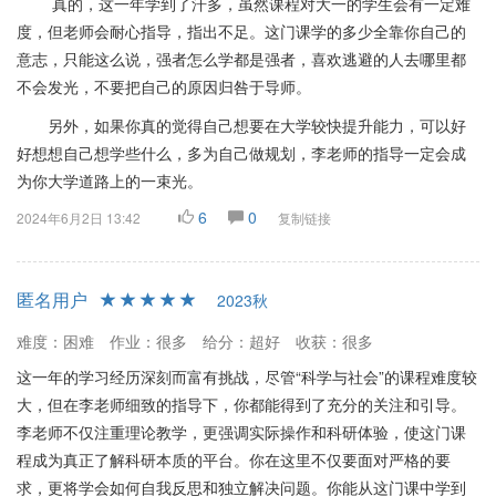
真的，这一年学到了汗多，虽然课程对大一的学生会有一定难
升。适合有志于科研并愿意投入时间和精力的同学选修。
度，但老师会耐心指导，指出不足。这门课学的多少全靠你自己的
意志，只能这么说，强者怎么学都是强者，喜欢逃避的人去哪里都
不会发光，不要把自己的原因归咎于导师。
另外，如果你真的觉得自己想要在大学较快提升能力，可以好
好想想自己想学些什么，多为自己做规划，李老师的指导一定会成
为你大学道路上的一束光。
6
0
2024年6月2日 13:42
复制链接
匿名用户
2023秋
难度：困难
作业：很多
给分：超好
收获：很多
这一年的学习经历深刻而富有挑战，尽管“科学与社会”的课程难度较
大，但在李老师细致的指导下，你都能得到了充分的关注和引导。
李老师不仅注重理论教学，更强调实际操作和科研体验，使这门课
程成为真正了解科研本质的平台。你在这里不仅要面对严格的要
求，更将学会如何自我反思和独立解决问题。你能从这门课中学到