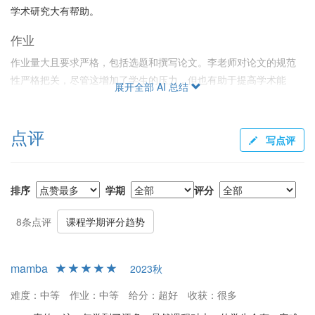
学术研究大有帮助。
作业
作业量大且要求严格，包括选题和撰写论文。李老师对论文的规范
性严格把关，尽管这增加了学生的压力，但也有助于提高学术能
展开全部 AI 总结
力。
给分
点评
写点评
整体给分较严格，只有真正投入时间和精力的学生才能获得高分。
课程不适合想轻松过关的学生。
排序
学期
评分
考试
课程以研讨和论文为主，没有传统的笔试，考察更侧重学生的科研
8条点评
课程学期评分趋势
能力和学习过程。
总结
mamba
2023秋
总体来说，李祝飞老师的《“科学与社会”研讨课》具有挑战性，但其
难度：中等
作业：中等
给分：超好
收获：很多
细致指导和严格要求有助于学生在科研能力和学术规范上得到提