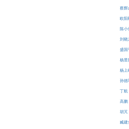
蔡辉
欧阳
陈小
刘晓
盛国
杨昱
杨上
孙德
丁航
高鹏
胡芃
臧建