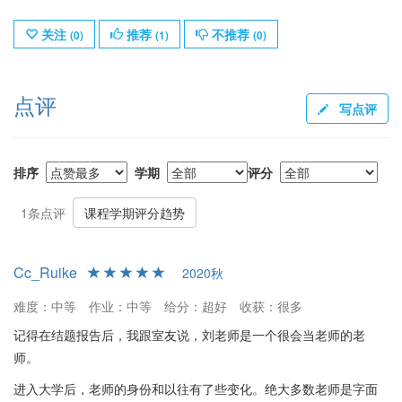
关注
推荐
不推荐
(
0
)
(
1
)
(
0
)
点评
写点评
排序
学期
评分
1条点评
课程学期评分趋势
Cc_Ruike
2020秋
难度：中等
作业：中等
给分：超好
收获：很多
记得在结题报告后，我跟室友说，刘老师是一个很会当老师的老
师。
进入大学后，老师的身份和以往有了些变化。绝大多数老师是字面