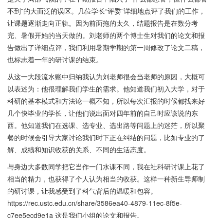
不到”的大而泛的误区。几位学长“评委”详细地点评了我们的工作，
让课题逐渐走向正轨。因为前面拖的太久，结题报告是在数分考
完、暑假开始的当天做的。刘老师的两个博士生对我们的论文和报
告做出了详细点评，我们利用暑期学期的第一周修改了论文二稿，
也标志着一年的研讨课的结束。
从这一大段流水账中归纳我认为刘老师很会当老师的原因，大概可
以表述为：他很理解我们学生的需求。他知道我们初入大学，对于
科研的基本模式和方法论一概不知，所以每次汇报的时候都找来好
几个快毕业的学长，让他们说出面对四年前的自己时应该说的东
西。他知道我们在选课、选专业、选出路等问题上的迷茫，所以聚
餐的时候会引导大家讨论我们时下正在纠结的问题，比如专业的了
解、成绩和知识收获的关系、不同的生活态度。
与身边大多数同学把它当作一门水课不同，我在社科研讨课上花了
相当的精力，也获得了个人认为相当的收获。这样一种新生导师制
的研讨课，让我感受到了科气背后的温暖和包容。
https://rec.ustc.edu.cn/share/3586ea40-4879-11ec-8f5e-
c7ee5ecd9e1a 这是我们小组的论文和报告。