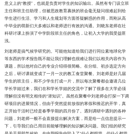
意义上的“教授”，也就是负责对学生的知识输出。虽然有专门设立班
主任和班主任助理，但被思政教育裹挟的班会毫无疑问很难起到给
学生进行生活、学习和人生规划等方面答疑解惑的作用，而刚从高
中毕业的萌新们大多难以和老师进行有效的沟通。刘晓东老师在社
科研讨课上扮演了中学阶段班主任的角色，让初入大学的我受益匪
浅。
刘老师是搞气候学研究的。可能他知道给我们进行同位素地球化学
等东西的学术报告既不能让我们理解也很难让我们以相关内容作为
课题，所以他对自己的专业介绍得很简略。在分组、初步选定方向
之后，研讨课就变成了一月一次的教工食堂聚餐。刘老师是好几届
学生的班主任，和不少学生打成一片，所以每次聚餐都会邀请几位
学长学姐过来，我们在和学长学姐的交流中了解了很多在大学必须
理解但没有明文相传的“潜知识”。虽然在聚餐中刘老师会打探一下调
研项目的进展情况，但由于突然提前放假的寒假和推迟的开学，真
正开始干活时已经是春季学期的四月份了。遇到调研中遇到的各种
问题，刘老师一般不会直接提出解决方案，而是给一点信息提示一
下，引导我们自己用目前能够理解的知识解决问题。我们组的研究
是关于局部气候的，在中期报告中陷入了“什么都想管，但什么都管