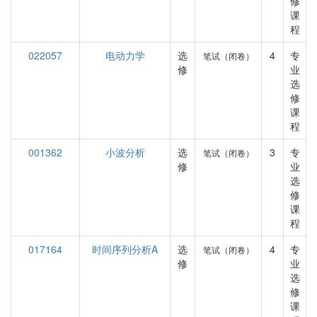
修
课
程
022057
电动力学
选
4
专
笔试（闭卷）
修
业
选
修
课
程
001362
小波分析
选
3
专
笔试（闭卷）
修
业
选
修
课
程
017164
时间序列分析A
选
4
专
笔试（闭卷）
修
业
选
修
课