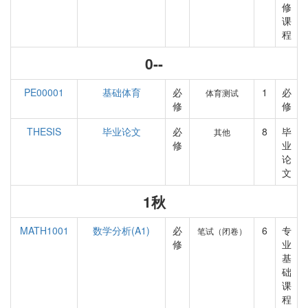
修
课
程
0--
PE00001
基础体育
必
1
必
体育测试
修
修
THESIS
毕业论文
必
8
毕
其他
修
业
论
文
1秋
MATH1001
数学分析(A1)
必
6
专
笔试（闭卷）
修
业
基
础
课
程