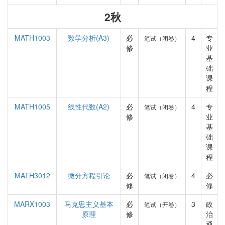
2秋
MATH1003
数学分析(A3)
必
4
专
笔试（闭卷）
修
业
基
础
课
程
MATH1005
线性代数(A2)
必
4
专
笔试（闭卷）
修
业
基
础
课
程
MATH3012
微分方程引论
必
4
必
笔试（闭卷）
修
修
MARX1003
马克思主义基本
必
3
政
笔试（开卷）
原理
修
治
通