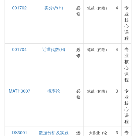
001702
实分析(H)
必
4
专
笔试（闭卷）
修
业
核
心
课
程
001704
近世代数(H)
必
4
专
笔试（闭卷）
修
业
核
心
课
程
MATH3007
概率论
必
3
专
笔试（闭卷）
修
业
核
心
课
程
DS3001
数据分析及实践
选
3
专
大作业（论