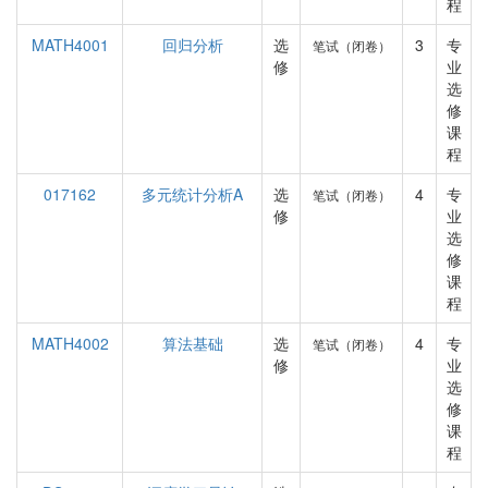
程
MATH4001
回归分析
选
3
专
笔试（闭卷）
修
业
选
修
课
程
017162
多元统计分析A
选
4
专
笔试（闭卷）
修
业
选
修
课
程
MATH4002
算法基础
选
4
专
笔试（闭卷）
修
业
选
修
课
程