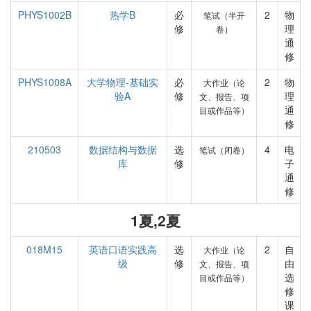
PHYS1002B
热学B
必
2
物
笔试（半开
修
理
卷）
通
修
PHYS1008A
大学物理-基础实
必
2
物
大作业（论
验A
修
理
文、报告、项
通
目或作品等）
修
210503
数据结构与数据
选
4
电
笔试（闭卷）
库
修
子
通
修
1夏,2夏
018M15
英语口语实践高
选
2
自
大作业（论
级
修
由
文、报告、项
选
目或作品等）
修
课