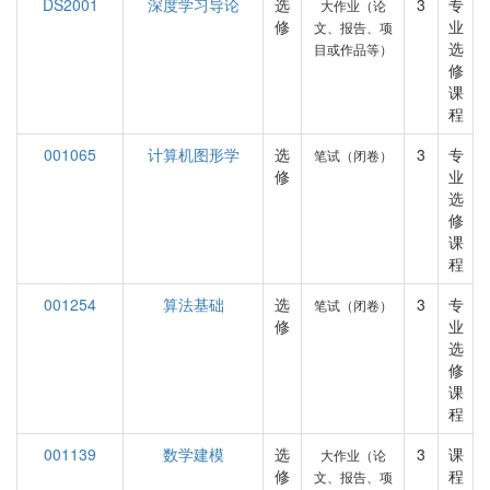
DS2001
深度学习导论
选
3
专
大作业（论
修
业
文、报告、项
选
目或作品等）
修
课
程
001065
计算机图形学
选
3
专
笔试（闭卷）
修
业
选
修
课
程
001254
算法基础
选
3
专
笔试（闭卷）
修
业
选
修
课
程
001139
数学建模
选
3
课
大作业（论
修
程
文、报告、项