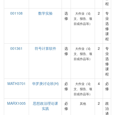
程
001108
数学实验
选
2
专
大作业（论
修
业
文、报告、项
选
目或作品等）
修
课
程
001361
符号计算软件
选
2
专
大作业（论
修
业
文、报告、项
选
目或作品等）
修
课
程
MATH3701
华罗庚讨论班(H)
必
4
必
大作业（论
修
修
文、报告、项
目或作品等）
MARX1005
思想政治理论课
必
2
政
其他
实践
修
治
通