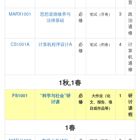
育
MARX1001
思想道德修养与
必
3
政
笔试（开卷）
法律基础
修
治
通
修
CS1001A
计算机程序设计A
必
4
计
笔试（闭卷）
修
算
机
通
修
1秋,1春
FS1001
“科学与社会”研
必
1
研
大作业（论
讨课
修
讨
文、报告、项
课
目或作品等）
程
1春