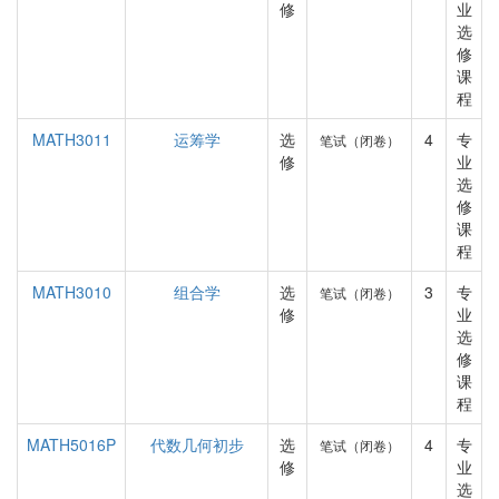
修
业
选
修
课
程
MATH3011
运筹学
选
4
专
笔试（闭卷）
修
业
选
修
课
程
MATH3010
组合学
选
3
专
笔试（闭卷）
修
业
选
修
课
程
MATH5016P
代数几何初步
选
4
专
笔试（闭卷）
修
业
选