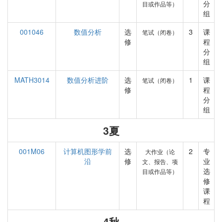
分
目或作品等）
组
001046
数值分析
选
3
课
笔试（闭卷）
修
程
分
组
MATH3014
数值分析进阶
选
1
课
笔试（闭卷）
修
程
分
组
3夏
001M06
计算机图形学前
选
2
专
大作业（论
沿
修
业
文、报告、项
选
目或作品等）
修
课
程
4秋