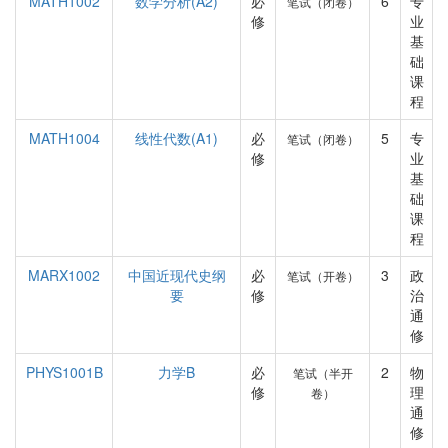
MATH1002
数学分析(A2)
必
6
专
笔试（闭卷）
修
业
基
础
课
程
MATH1004
线性代数(A1)
必
5
专
笔试（闭卷）
修
业
基
础
课
程
MARX1002
中国近现代史纲
必
3
政
笔试（开卷）
要
修
治
通
修
PHYS1001B
力学B
必
2
物
笔试（半开
修
理
卷）
通
修