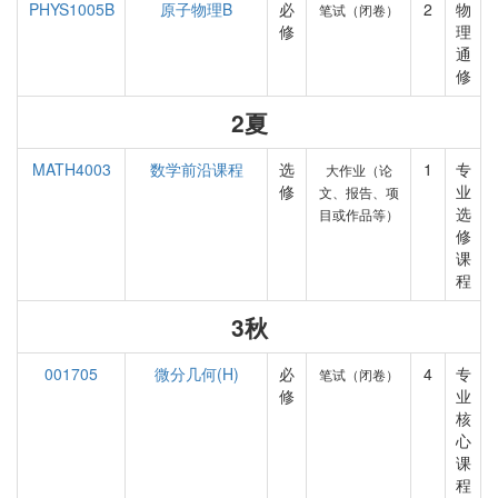
PHYS1005B
原子物理B
必
2
物
笔试（闭卷）
修
理
通
修
2夏
MATH4003
数学前沿课程
选
1
专
大作业（论
修
业
文、报告、项
选
目或作品等）
修
课
程
3秋
001705
微分几何(H)
必
4
专
笔试（闭卷）
修
业
核
心
课
程