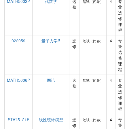
MATH5002P
代数学
选
4
专
笔试（闭卷）
修
业
选
修
课
程
022059
量子力学B
选
4
专
笔试（闭卷）
修
业
选
修
课
程
MATH5006P
图论
选
4
专
笔试（闭卷）
修
业
选
修
课
程
STAT5121P
线性统计模型
选
4
专
笔试（闭卷）
修
业