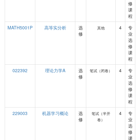
修
课
程
MATH5001P
高等实分析
选
4
专
其他
修
业
选
修
课
程
022392
理论力学A
选
4
专
笔试（闭卷）
修
业
选
修
课
程
229003
机器学习概论
选
4
专
笔试（半开
修
业
卷）
选
修
课