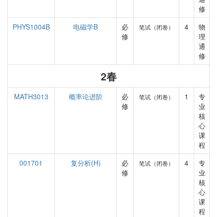
修
PHYS1004B
电磁学B
必
4
物
笔试（闭卷）
修
理
通
修
2春
MATH3013
概率论进阶
必
1
专
笔试（闭卷）
修
业
核
心
课
程
001701
复分析(H)
必
4
专
笔试（闭卷）
修
业
核
心
课
程