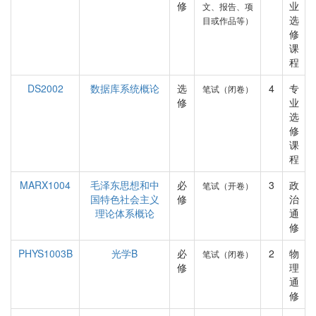
修
业
文、报告、项
选
目或作品等）
修
课
程
DS2002
数据库系统概论
选
4
专
笔试（闭卷）
修
业
选
修
课
程
MARX1004
毛泽东思想和中
必
3
政
笔试（开卷）
国特色社会主义
修
治
理论体系概论
通
修
PHYS1003B
光学B
必
2
物
笔试（闭卷）
修
理
通
修