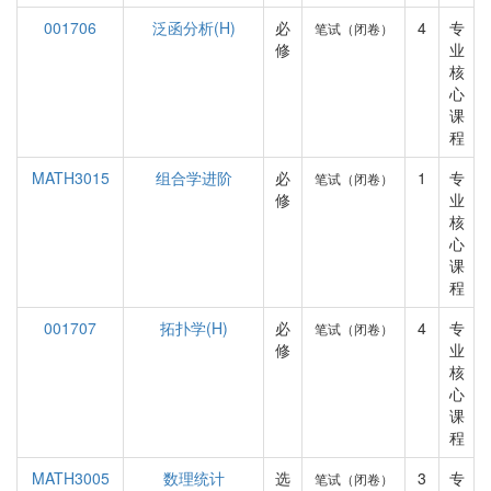
001706
泛函分析(H)
必
4
专
笔试（闭卷）
修
业
核
心
课
程
MATH3015
组合学进阶
必
1
专
笔试（闭卷）
修
业
核
心
课
程
001707
拓扑学(H)
必
4
专
笔试（闭卷）
修
业
核
心
课
程
MATH3005
数理统计
选
3
专
笔试（闭卷）