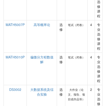
选
修
课
程
MATH5007P
高等概率论
选
4
专
笔试（闭卷）
修
业
选
修
课
程
MATH5010P
偏微分方程数值
选
4
专
笔试（闭卷）
解
修
业
选
修
课
程
DS3002
大数据系统及综
选
2
专
大作业（论
合实验
修
业
文、报告、项
选
目或作品等）
修