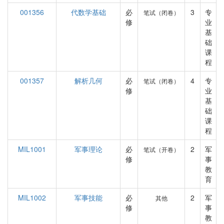
001356
代数学基础
必
3
专
笔试（闭卷）
修
业
基
础
课
程
001357
解析几何
必
4
专
笔试（闭卷）
修
业
基
础
课
程
MIL1001
军事理论
必
2
军
笔试（开卷）
修
事
教
育
MIL1002
军事技能
必
2
军
其他
修
事
教