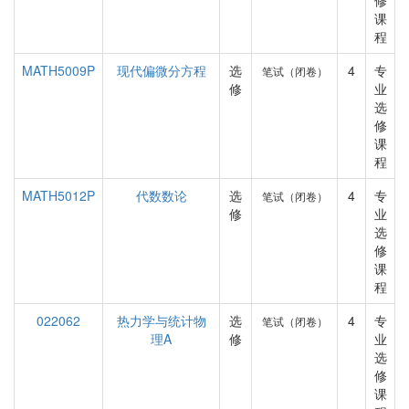
修
课
程
MATH5009P
现代偏微分方程
选
4
专
笔试（闭卷）
修
业
选
修
课
程
MATH5012P
代数数论
选
4
专
笔试（闭卷）
修
业
选
修
课
程
022062
热力学与统计物
选
4
专
笔试（闭卷）
理A
修
业
选
修
课