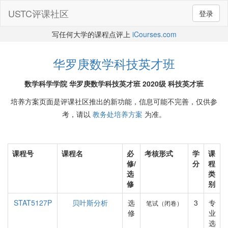
USTC评课社区
登录
写任何大学的课程点评上
iCourses.com
华罗庚数学科技英才班
数学科学学院 华罗庚数学科技英才班 2020级 科技英才班
培养方案页面是评课社区推出的新功能，信息可能不完善，仅供参
考，请以
教务处培养方案
为准。
课程号
课程名
必
考核形式
学
课
修/
分
程
选
类
修
别
STAT5127P
贝叶斯分析
选
3
专
笔试（闭卷）
修
业
选