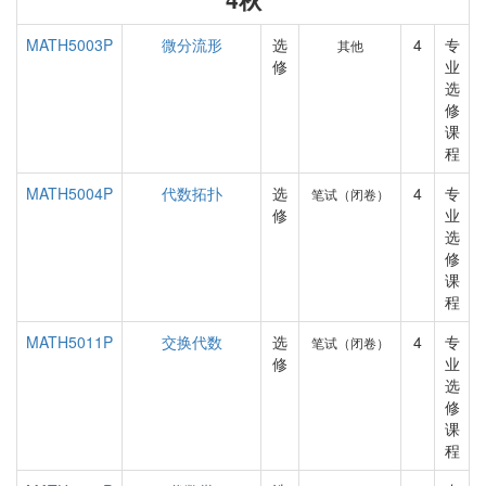
MATH5003P
微分流形
选
4
专
其他
修
业
选
修
课
程
MATH5004P
代数拓扑
选
4
专
笔试（闭卷）
修
业
选
修
课
程
MATH5011P
交换代数
选
4
专
笔试（闭卷）
修
业
选
修
课
程