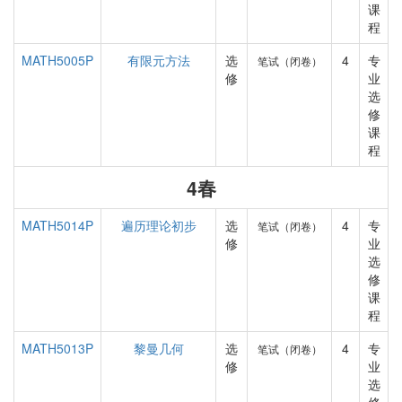
课
程
MATH5005P
有限元方法
选
4
专
笔试（闭卷）
修
业
选
修
课
程
4春
MATH5014P
遍历理论初步
选
4
专
笔试（闭卷）
修
业
选
修
课
程
MATH5013P
黎曼几何
选
4
专
笔试（闭卷）
修
业
选