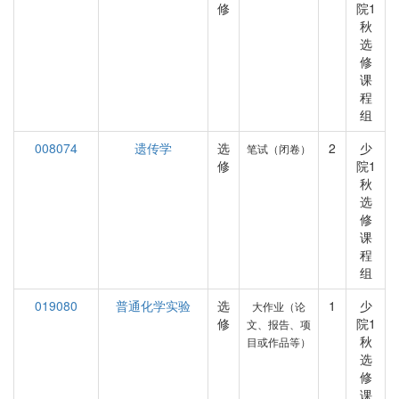
修
院1
秋
选
修
课
程
组
008074
遗传学
选
2
少
笔试（闭卷）
修
院1
秋
选
修
课
程
组
019080
普通化学实验
选
1
少
大作业（论
修
院1
文、报告、项
秋
目或作品等）
选
修
课