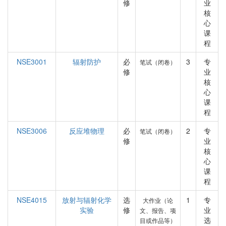
修
业
核
心
课
程
NSE3001
辐射防护
必
3
专
笔试（闭卷）
修
业
核
心
课
程
NSE3006
反应堆物理
必
2
专
笔试（闭卷）
修
业
核
心
课
程
NSE4015
放射与辐射化学
选
1
专
大作业（论
实验
修
业
文、报告、项
选
目或作品等）