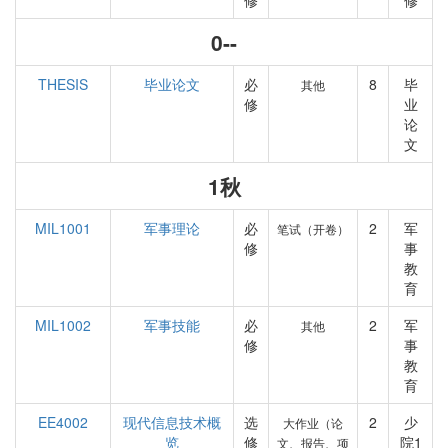
修
修
0--
THESIS
毕业论文
必
8
毕
其他
修
业
论
文
1秋
MIL1001
军事理论
必
2
军
笔试（开卷）
修
事
教
育
MIL1002
军事技能
必
2
军
其他
修
事
教
育
EE4002
现代信息技术概
选
2
少
大作业（论
览
修
院1
文、报告、项