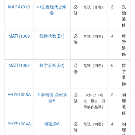
MARX1010
中国近现代史纲
必
2
政
笔试（开卷）
要
修
治
通
修
MATH1009
线性代数(B1)
必
4
数
笔试（闭卷）
修
学
通
修
MATH1007
数学分析(B2)
必
6
数
笔试（闭卷）
修
学
通
修
PHYS1008A
大学物理-基础实
必
2
物
大作业（论
验A
修
理
文、报告、项
通
目或作品等）
修
PHYS1004A
电磁学A
必
4
物
笔试（闭卷）
修
理