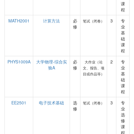
课
程
MATH2001
计算方法
必
3
专
笔试（闭卷）
修
业
基
础
课
程
PHYS1009A
大学物理-综合实
必
2
专
大作业（论
验A
修
业
文、报告、项
基
目或作品等）
础
课
程
EE2501
电子技术基础
选
3
专
笔试（闭卷）
修
业
选
修
课
程