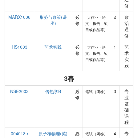
修
MARX1006
形势与政策(讲
必
2
政
大作业（论
座)
修
治
文、报告、项
通
目或作品等）
修
HS1003
艺术实践
必
1
艺
大作业（论
修
术
文、报告、项
实
目或作品等）
践
3春
NSE2002
传热学B
必
3
专
笔试（闭卷）
修
业
基
础
课
程
004018e
原子核物理(英)
必
4
专
笔试（闭卷）