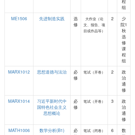
程
组
ME1506
先进制造实践
选
2
少
大作业（论
修
院1
文、报告、项
秋
目或作品等）
选
修
课
程
组
MARX1012
思想道德与法治
必
2
政
笔试（开卷）
修
治
通
修
MARX1014
习近平新时代中
必
3
政
笔试（开卷）
国特色社会主义
修
治
思想概论
通
修
MATH1006
数学分析(B1)
必
6
数
笔试（闭卷）