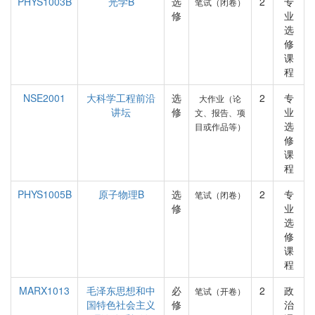
PHYS1003B
光学B
选
2
专
笔试（闭卷）
修
业
选
修
课
程
NSE2001
大科学工程前沿
选
2
专
大作业（论
讲坛
修
业
文、报告、项
选
目或作品等）
修
课
程
PHYS1005B
原子物理B
选
2
专
笔试（闭卷）
修
业
选
修
课
程
MARX1013
毛泽东思想和中
必
2
政
笔试（开卷）
国特色社会主义
修
治