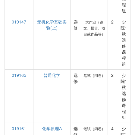
程
组
019147
无机化学基础实
选
2
少
大作业（论
验(上)
修
院1
文、报告、项
秋
目或作品等）
选
修
课
程
组
019165
普通化学
选
2
少
笔试（闭卷）
修
院1
秋
选
修
课
程
组
019161
化学原理A
选
4
少
笔试（闭卷）
修
院1