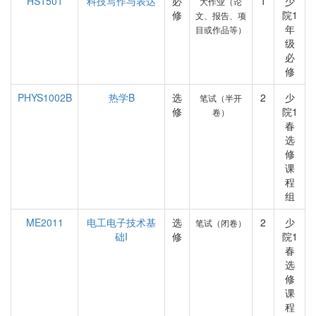
HS1501
科技写作与表达
必
1
少
大作业（论
修
院1
文、报告、项
年
目或作品等）
级
必
修
PHYS1002B
热学B
选
2
少
笔试（半开
修
院1
卷）
春
选
修
课
程
组
ME2011
电工电子技术基
选
2
少
笔试（闭卷）
础I
修
院1
春
选
修
课
程