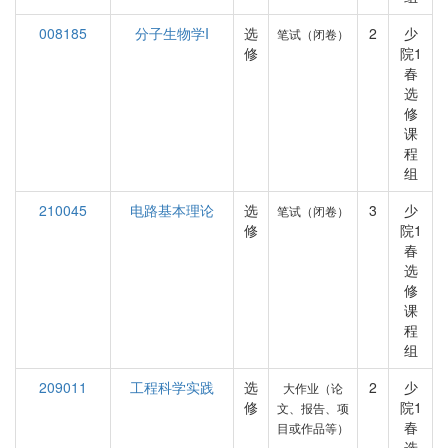
008185
分子生物学I
选
2
少
笔试（闭卷）
修
院1
春
选
修
课
程
组
210045
电路基本理论
选
3
少
笔试（闭卷）
修
院1
春
选
修
课
程
组
209011
工程科学实践
选
2
少
大作业（论
修
院1
文、报告、项
春
目或作品等）
选