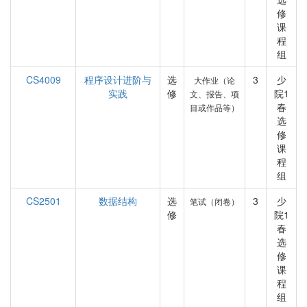
修
课
程
组
CS4009
程序设计进阶与
选
3
少
大作业（论
实践
修
院1
文、报告、项
春
目或作品等）
选
修
课
程
组
CS2501
数据结构
选
3
少
笔试（闭卷）
修
院1
春
选
修
课
程
组