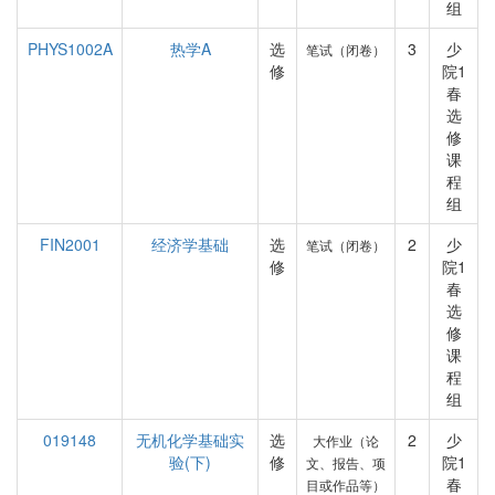
组
PHYS1002A
热学A
选
3
少
笔试（闭卷）
修
院1
春
选
修
课
程
组
FIN2001
经济学基础
选
2
少
笔试（闭卷）
修
院1
春
选
修
课
程
组
019148
无机化学基础实
选
2
少
大作业（论
验(下)
修
院1
文、报告、项
春
目或作品等）