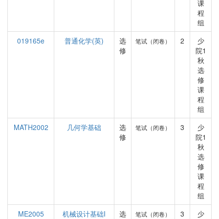
课
程
组
019165e
普通化学(英)
选
2
少
笔试（闭卷）
修
院1
秋
选
修
课
程
组
MATH2002
几何学基础
选
3
少
笔试（闭卷）
修
院1
秋
选
修
课
程
组
ME2005
机械设计基础I
选
3
少
笔试（闭卷）