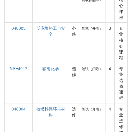
心
课
程
048003
反应堆热工与安
必
3
专
笔试（开卷）
全
修
业
核
心
课
程
NSE4017
辐射化学
选
4
专
笔试（闭卷）
修
业
选
修
课
程
048004
核燃料循环与材
选
4
专
笔试（开卷）
料
修
业
选
修