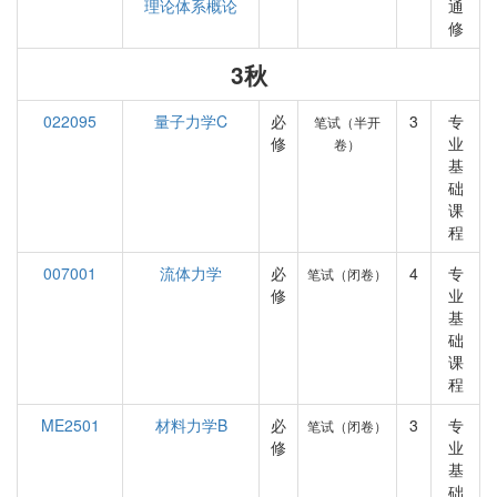
理论体系概论
通
修
3秋
022095
量子力学C
必
3
专
笔试（半开
修
业
卷）
基
础
课
程
007001
流体力学
必
4
专
笔试（闭卷）
修
业
基
础
课
程
ME2501
材料力学B
必
3
专
笔试（闭卷）
修
业
基
础