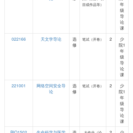
年
目或作品等）
级
导
论
课
022166
天文学导论
选
2
少
笔试（开卷）
修
院1
年
级
导
论
课
221001
网络空间安全导
选
2
少
笔试（开卷）
论
修
院1
年
级
导
论
课
BIO1502
生命科学与医学
选
2
少
大作业（论