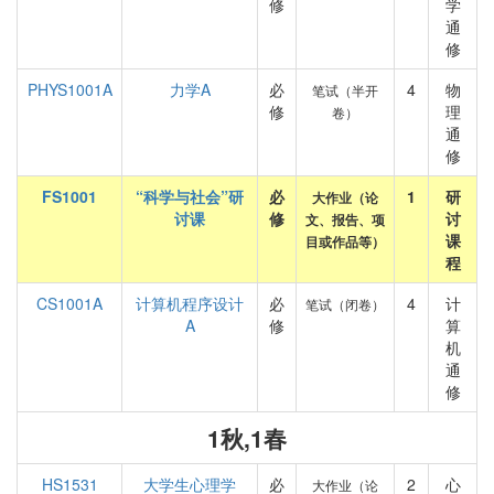
修
学
通
修
PHYS1001A
力学A
必
4
物
笔试（半开
修
理
卷）
通
修
FS1001
“科学与社会”研
必
1
研
大作业（论
讨课
修
讨
文、报告、项
课
目或作品等）
程
CS1001A
计算机程序设计
必
4
计
笔试（闭卷）
A
修
算
机
通
修
1秋,1春
HS1531
大学生心理学
必
2
心
大作业（论