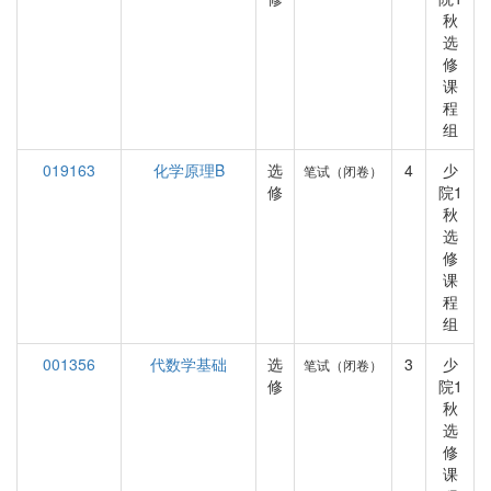
秋
选
修
课
程
组
019163
化学原理B
选
4
少
笔试（闭卷）
修
院1
秋
选
修
课
程
组
001356
代数学基础
选
3
少
笔试（闭卷）
修
院1
秋
选
修
课