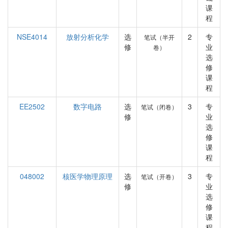
课
程
NSE4014
放射分析化学
选
2
专
笔试（半开
修
业
卷）
选
修
课
程
EE2502
数字电路
选
3
专
笔试（闭卷）
修
业
选
修
课
程
048002
核医学物理原理
选
3
专
笔试（开卷）
修
业
选
修
课
程