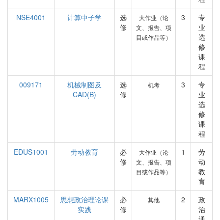
NSE4001
计算中子学
选
3
专
大作业（论
修
业
文、报告、项
选
目或作品等）
修
课
程
009171
机械制图及
选
3
专
机考
CAD(B)
修
业
选
修
课
程
EDUS1001
劳动教育
必
1
劳
大作业（论
修
动
文、报告、项
教
目或作品等）
育
MARX1005
思想政治理论课
必
2
政
其他
实践
修
治
通