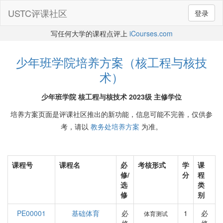
USTC评课社区
登录
写任何大学的课程点评上
iCourses.com
少年班学院培养方案（核工程与核技
术）
少年班学院 核工程与核技术 2023级 主修学位
培养方案页面是评课社区推出的新功能，信息可能不完善，仅供参
考，请以
教务处培养方案
为准。
课程号
课程名
必
考核形式
学
课
修/
分
程
选
类
修
别
PE00001
基础体育
必
1
必
体育测试