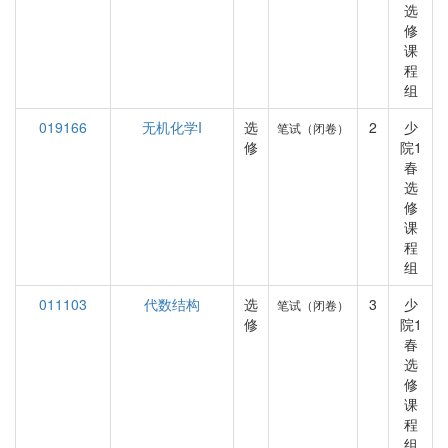
选
修
课
程
组
019166
无机化学I
选
2
少
笔试（闭卷）
修
院1
春
选
修
课
程
组
011103
代数结构
选
3
少
笔试（闭卷）
修
院1
春
选
修
课
程
组