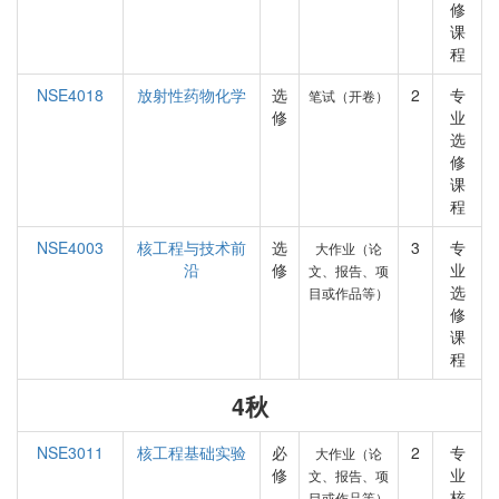
修
课
程
NSE4018
放射性药物化学
选
2
专
笔试（开卷）
修
业
选
修
课
程
NSE4003
核工程与技术前
选
3
专
大作业（论
沿
修
业
文、报告、项
选
目或作品等）
修
课
程
4秋
NSE3011
核工程基础实验
必
2
专
大作业（论
修
业
文、报告、项
核
目或作品等）