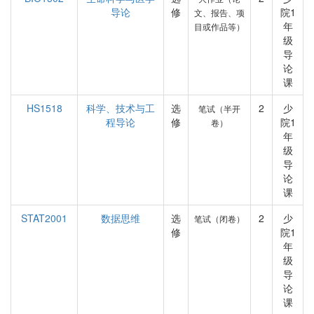
导论
修
院1
文、报告、项
年
目或作品等）
级
导
论
课
HS1518
科学、技术与工
选
2
少
笔试（半开
程导论
修
院1
卷）
年
级
导
论
课
STAT2001
数据思维
选
2
少
笔试（闭卷）
修
院1
年
级
导
论
课