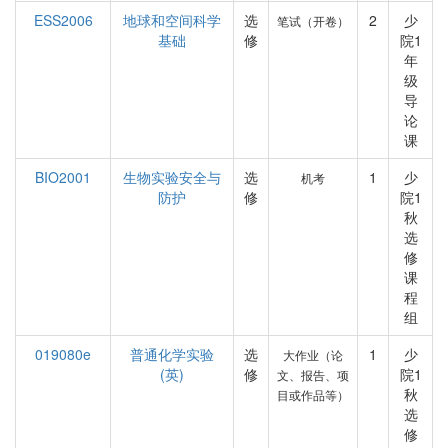
ESS2006
地球和空间科学
选
2
少
笔试（开卷）
基础
修
院1
年
级
导
论
课
BIO2001
生物实验安全与
选
1
少
机考
防护
修
院1
秋
选
修
课
程
组
019080e
普通化学实验
选
1
少
大作业（论
(英)
修
院1
文、报告、项
秋
目或作品等）
选
修