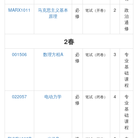
MARX1011
马克思主义基本
必
2
政
笔试（开卷）
原理
修
治
通
修
2春
001506
数理方程A
必
3
专
笔试（闭卷）
修
业
基
础
课
程
022057
电动力学
必
4
专
笔试（闭卷）
修
业
基
础
课
程