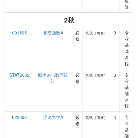
通
修
2秋
001505
复变函数A
必
3
专
笔试（闭卷）
修
业
基
础
课
程
STAT2002
概率论与数理统
必
3
专
笔试（闭卷）
计
修
业
基
础
课
程
022392
理论力学A
必
4
专
笔试（闭卷）
修
业
基
础