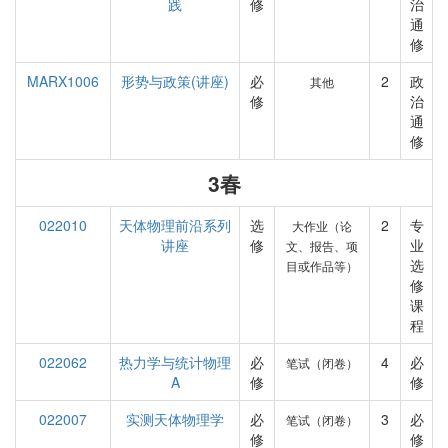
践
修
治
通
修
MARX1006
形势与政策(讲座)
必
2
政
其他
修
治
通
修
3春
022010
天体物理前沿系列
选
2
专
大作业（论
讲座
修
业
文、报告、项
选
目或作品等）
修
课
程
022062
热力学与统计物理
必
4
必
笔试（闭卷）
A
修
修
022007
实测天体物理学
必
3
必
笔试（闭卷）
修
修