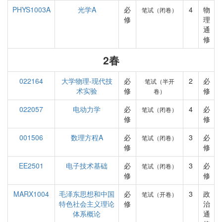
PHYS1003A
光学A
必
4
物
笔试（闭卷）
修
理
通
修
2春
022164
大学物理-现代技
必
2
必
笔试（半开
术实验
修
修
卷）
022057
电动力学
必
4
必
笔试（闭卷）
修
修
001506
数理方程A
必
3
必
笔试（闭卷）
修
修
EE2501
电子技术基础
必
3
必
笔试（闭卷）
修
修
MARX1004
毛泽东思想和中国
必
3
政
笔试（开卷）
特色社会主义理论
修
治
体系概论
通