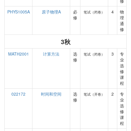
修
PHYS1005A
原子物理A
必
4
物
笔试（闭卷）
修
理
通
修
3秋
MATH2001
计算方法
选
3
专
笔试（闭卷）
修
业
选
修
课
程
022172
时间和空间
选
2
专
笔试（开卷）
修
业
选
修
课
程