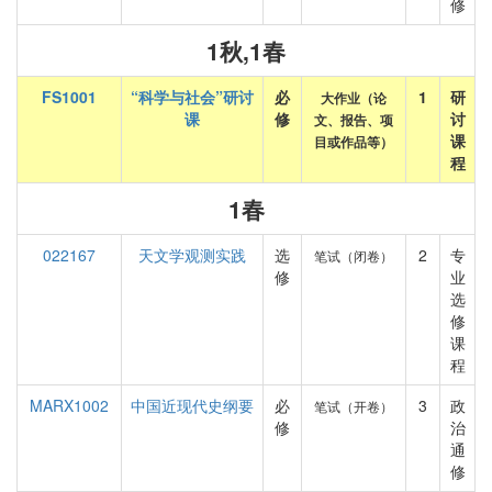
修
1秋,1春
FS1001
“科学与社会”研讨
必
1
研
大作业（论
课
修
讨
文、报告、项
课
目或作品等）
程
1春
022167
天文学观测实践
选
2
专
笔试（闭卷）
修
业
选
修
课
程
MARX1002
中国近现代史纲要
必
3
政
笔试（开卷）
修
治
通
修