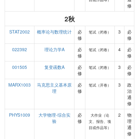
修
2秋
STAT2002
概率论与数理统计
必
3
必
笔试（闭卷）
修
修
022392
理论力学A
必
4
必
笔试（闭卷）
修
修
001505
复变函数A
必
3
必
笔试（闭卷）
修
修
MARX1003
马克思主义基本原
必
3
政
笔试（开卷）
理
修
治
通
修
PHYS1009
大学物理-综合实
必
2
物
大作业（论
验
修
理
文、报告、项
通
目或作品等）
修