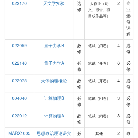
022170
天文学实验
选
2
专
大作业（论
修
业
文、报告、项
选
目或作品等）
修
课
程
022059
量子力学B
必
4
必
笔试（闭卷）
修
修
022148
量子力学A
必
6
必
笔试（开卷）
修
修
022075
天体物理概论
必
4
必
笔试（开卷）
修
修
004040
计算物理B
必
3
必
笔试（闭卷）
修
修
022012
计算物理A
必
3
必
笔试（闭卷）
修
修
MARX1005
思想政治理论课实
必
2
政
其他