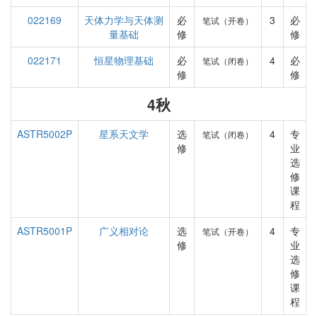
022169
天体力学与天体测
必
3
必
笔试（开卷）
量基础
修
修
022171
恒星物理基础
必
4
必
笔试（闭卷）
修
修
4秋
ASTR5002P
星系天文学
选
4
专
笔试（闭卷）
修
业
选
修
课
程
ASTR5001P
广义相对论
选
4
专
笔试（开卷）
修
业
选
修
课
程