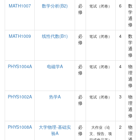
MATH1007
数学分析(B2)
必
6
数
笔试（闭卷）
修
学
通
修
MATH1009
线性代数(B1)
必
4
数
笔试（闭卷）
修
学
通
修
PHYS1004A
电磁学A
必
4
物
笔试（闭卷）
修
理
通
修
PHYS1002A
热学A
必
3
物
笔试（闭卷）
修
理
通
修
PHYS1008A
大学物理-基础实
必
2
物
大作业（论
验A
修
理
文、报告、项
通
目或作品等）