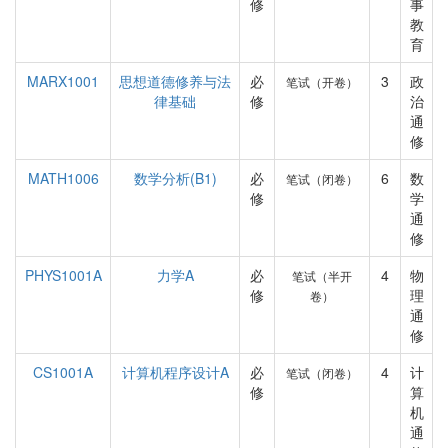
修
事
教
育
MARX1001
思想道德修养与法
必
3
政
笔试（开卷）
律基础
修
治
通
修
MATH1006
数学分析(B1)
必
6
数
笔试（闭卷）
修
学
通
修
PHYS1001A
力学A
必
4
物
笔试（半开
修
理
卷）
通
修
CS1001A
计算机程序设计A
必
4
计
笔试（闭卷）
修
算
机
通