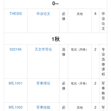
0--
THESIS
毕业论文
必
8
毕
其他
修
业
论
文
1秋
022166
天文学导论
选
2
专
笔试（闭卷）
修
业
选
修
课
程
MIL1001
军事理论
必
2
军
笔试（开卷）
修
事
教
育
MIL1002
军事技能
必
2
军
其他