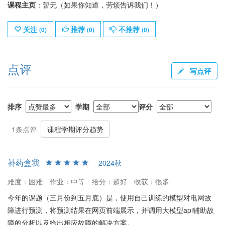
课程主页
：暂无（如果你知道，劳烦告诉我们！）
关注
推荐
不推荐
(
0
)
(
0
)
(
0
)
点评
写点评
排序
学期
评分
1条点评
课程学期评分趋势
补药盒我
2024秋
难度：困难
作业：中等
给分：超好
收获：很多
今年的课题（三月份到五月底）是，使用自己训练的模型对电网故
障进行预测，将预测结果在网页前端展示，并调用大模型api辅助故
障的分析以及给出相应故障的解决方案。