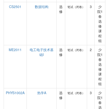
CS2501
数据结构
选
3
少
笔试（闭卷）
修
院1
春
选
修
课
程
组
ME2011
电工电子技术基
选
2
少
笔试（闭卷）
础I
修
院1
春
选
修
课
程
组
PHYS1002A
热学A
选
3
少
笔试（闭卷）
修
院1
春
选