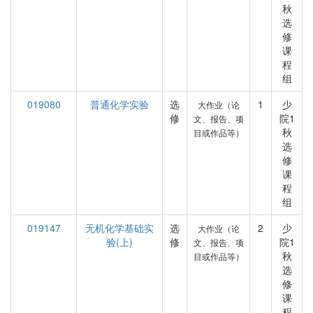
秋
选
修
课
程
组
019080
普通化学实验
选
1
少
大作业（论
修
院1
文、报告、项
秋
目或作品等）
选
修
课
程
组
019147
无机化学基础实
选
2
少
大作业（论
验(上)
修
院1
文、报告、项
秋
目或作品等）
选
修
课
程