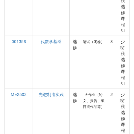
秋
选
修
课
程
组
001356
代数学基础
选
3
少
笔试（闭卷）
修
院1
秋
选
修
课
程
组
ME2502
先进制造实践
选
2
少
大作业（论
修
院1
文、报告、项
秋
目或作品等）
选
修
课
程