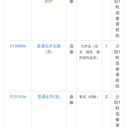
防护
修
院1
秋
选
修
课
程
组
019080e
普通化学实验
选
1
少
大作业（论
(英)
修
院1
文、报告、项
秋
目或作品等）
选
修
课
程
组
019165e
普通化学(英)
选
2
少
笔试（闭卷）
修
院1
秋
选
修
课