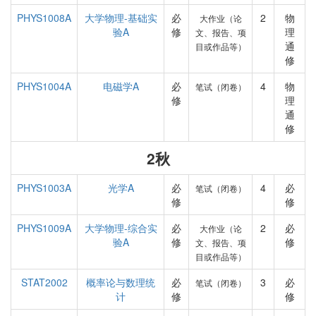
PHYS1008A
大学物理-基础实
必
2
物
大作业（论
验A
修
理
文、报告、项
通
目或作品等）
修
PHYS1004A
电磁学A
必
4
物
笔试（闭卷）
修
理
通
修
2秋
PHYS1003A
光学A
必
4
必
笔试（闭卷）
修
修
PHYS1009A
大学物理-综合实
必
2
必
大作业（论
验A
修
修
文、报告、项
目或作品等）
STAT2002
概率论与数理统
必
3
必
笔试（闭卷）
计
修
修