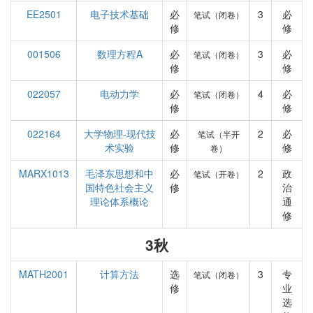
EE2501
电子技术基础
必
3
必
笔试（闭卷）
修
修
001506
数理方程A
必
3
必
笔试（闭卷）
修
修
022057
电动力学
必
4
必
笔试（闭卷）
修
修
022164
大学物理-现代技
必
2
必
笔试（半开
术实验
修
修
卷）
MARX1013
毛泽东思想和中
必
2
政
笔试（开卷）
国特色社会主义
修
治
理论体系概论
通
修
3秋
MATH2001
计算方法
选
3
专
笔试（闭卷）
修
业
选