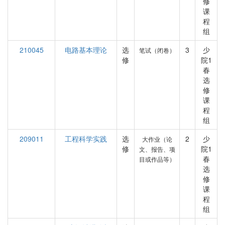
修
课
程
组
210045
电路基本理论
选
3
少
笔试（闭卷）
修
院1
春
选
修
课
程
组
209011
工程科学实践
选
2
少
大作业（论
修
院1
文、报告、项
春
目或作品等）
选
修
课
程
组