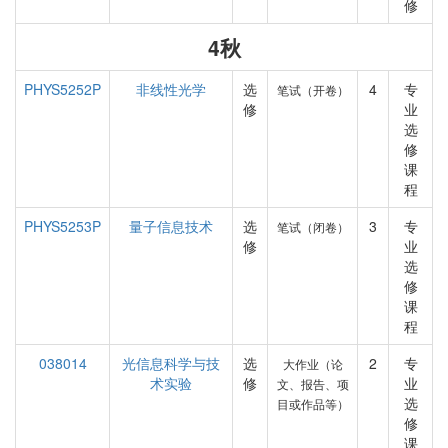
修
4秋
PHYS5252P
非线性光学
选
4
专
笔试（开卷）
修
业
选
修
课
程
PHYS5253P
量子信息技术
选
3
专
笔试（闭卷）
修
业
选
修
课
程
038014
光信息科学与技
选
2
专
大作业（论
术实验
修
业
文、报告、项
选
目或作品等）
修
课