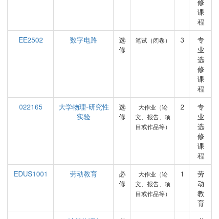
修
课
程
EE2502
数字电路
选
3
专
笔试（闭卷）
修
业
选
修
课
程
022165
大学物理-研究性
选
2
专
大作业（论
实验
修
业
文、报告、项
选
目或作品等）
修
课
程
EDUS1001
劳动教育
必
1
劳
大作业（论
修
动
文、报告、项
教
目或作品等）
育