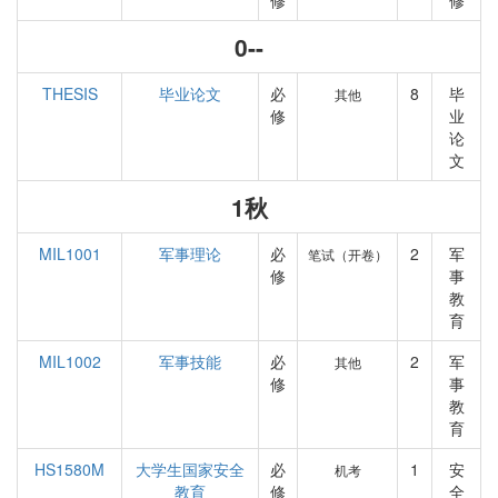
修
修
0--
THESIS
毕业论文
必
8
毕
其他
修
业
论
文
1秋
MIL1001
军事理论
必
2
军
笔试（开卷）
修
事
教
育
MIL1002
军事技能
必
2
军
其他
修
事
教
育
HS1580M
大学生国家安全
必
1
安
机考
教育
修
全