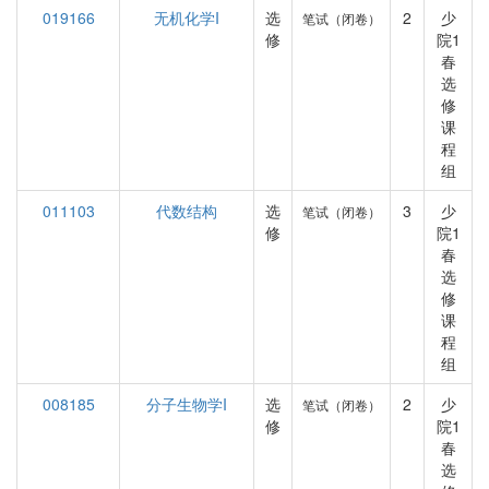
019166
无机化学I
选
2
少
笔试（闭卷）
修
院1
春
选
修
课
程
组
011103
代数结构
选
3
少
笔试（闭卷）
修
院1
春
选
修
课
程
组
008185
分子生物学I
选
2
少
笔试（闭卷）
修
院1
春
选