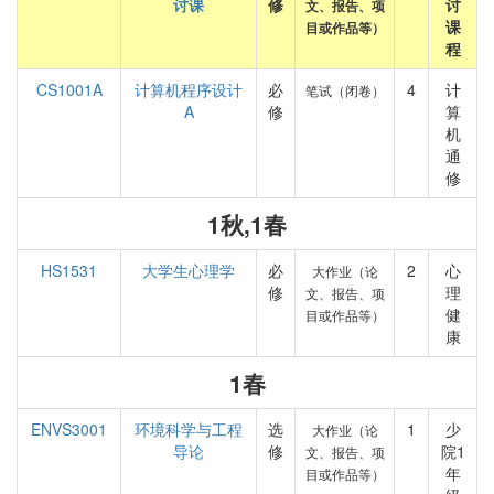
讨课
修
讨
文、报告、项
课
目或作品等）
程
CS1001A
计算机程序设计
必
4
计
笔试（闭卷）
A
修
算
机
通
修
1秋,1春
HS1531
大学生心理学
必
2
心
大作业（论
修
理
文、报告、项
健
目或作品等）
康
1春
ENVS3001
环境科学与工程
选
1
少
大作业（论
导论
修
院1
文、报告、项
年
目或作品等）