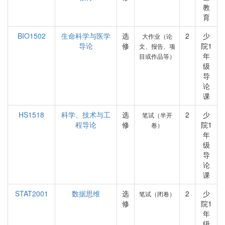
教
育
BIO1502
生命科学与医学
选
2
少
大作业（论
导论
修
院1
文、报告、项
年
目或作品等）
级
导
论
课
HS1518
科学、技术与工
选
2
少
笔试（半开
程导论
修
院1
卷）
年
级
导
论
课
STAT2001
数据思维
选
2
少
笔试（闭卷）
修
院1
年
级