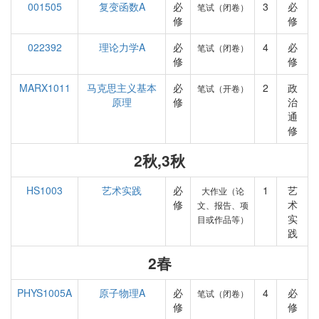
001505
复变函数A
必
3
必
笔试（闭卷）
修
修
022392
理论力学A
必
4
必
笔试（闭卷）
修
修
MARX1011
马克思主义基本
必
2
政
笔试（开卷）
原理
修
治
通
修
2秋,3秋
HS1003
艺术实践
必
1
艺
大作业（论
修
术
文、报告、项
实
目或作品等）
践
2春
PHYS1005A
原子物理A
必
4
必
笔试（闭卷）
修
修