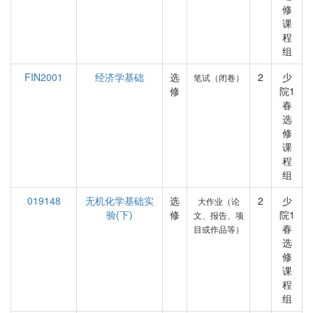
修
课
程
组
FIN2001
经济学基础
选
2
少
笔试（闭卷）
修
院1
春
选
修
课
程
组
019148
无机化学基础实
选
2
少
大作业（论
验(下)
修
院1
文、报告、项
春
目或作品等）
选
修
课
程
组