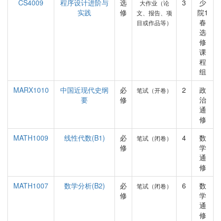
CS4009
程序设计进阶与
选
3
少
大作业（论
实践
修
院1
文、报告、项
春
目或作品等）
选
修
课
程
组
MARX1010
中国近现代史纲
必
2
政
笔试（开卷）
要
修
治
通
修
MATH1009
线性代数(B1)
必
4
数
笔试（闭卷）
修
学
通
修
MATH1007
数学分析(B2)
必
6
数
笔试（闭卷）
修
学
通
修