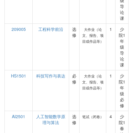
级
导
论
课
209005
工程科学前沿
选
1
少
大作业（论
修
院1
文、报告、项
年
目或作品等）
级
导
论
课
HS1501
科技写作与表达
必
1
少
大作业（论
修
院1
文、报告、项
年
目或作品等）
级
必
修
AI2501
人工智能数学原
选
4
少
笔试（闭卷）
理与算法
修
院1
春