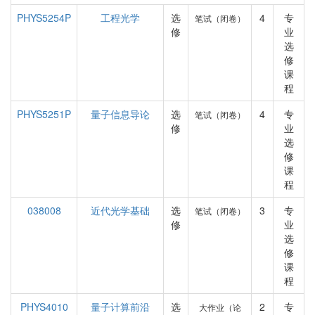
PHYS5254P
工程光学
选
4
专
笔试（闭卷）
修
业
选
修
课
程
PHYS5251P
量子信息导论
选
4
专
笔试（闭卷）
修
业
选
修
课
程
038008
近代光学基础
选
3
专
笔试（闭卷）
修
业
选
修
课
程
PHYS4010
量子计算前沿
选
2
专
大作业（论