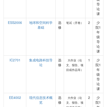
导
论
课
ESS2006
地球和空间科学
选
2
少
笔试（开卷）
基础
修
院1
年
级
导
论
课
IC2701
集成电路科技导
选
1
少
大作业（论
论
修
院1
文、报告、项
年
目或作品等）
级
导
论
课
EE4002
现代信息技术概
选
2
少
大作业（论
览
修
院1
文、报告、项