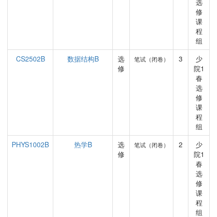
选
修
课
程
组
CS2502B
数据结构B
选
3
少
笔试（闭卷）
修
院1
春
选
修
课
程
组
PHYS1002B
热学B
选
2
少
笔试（闭卷）
修
院1
春
选
修
课
程
组