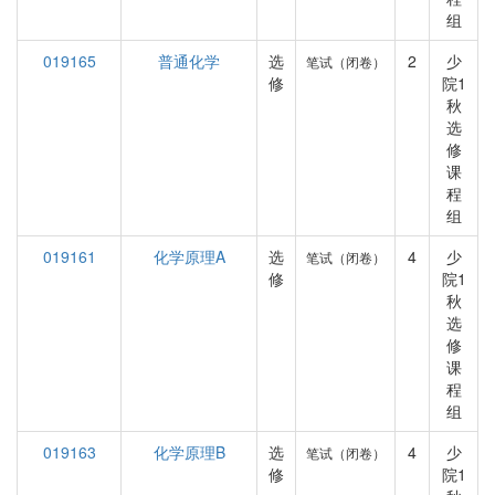
组
019165
普通化学
选
2
少
笔试（闭卷）
修
院1
秋
选
修
课
程
组
019161
化学原理A
选
4
少
笔试（闭卷）
修
院1
秋
选
修
课
程
组
019163
化学原理B
选
4
少
笔试（闭卷）
修
院1