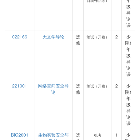
年
目或作品等）
级
导
论
课
022166
天文学导论
选
2
少
笔试（开卷）
修
院1
年
级
导
论
课
221001
网络空间安全导
选
2
少
笔试（开卷）
论
修
院1
年
级
导
论
课
BIO2001
生物实验安全与
选
1
少
机考