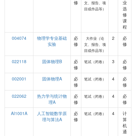
修
业
文、报告、项
选
目或作品等）
修
课
程
004074
物理学专业基础
必
2
必
大作业（论
实验
修
修
文、报告、项
目或作品等）
022118
固体物理B
必
3
必
笔试（闭卷）
修
修
002001
固体物理A
必
4
必
笔试（闭卷）
修
修
022062
热力学与统计物
必
4
必
笔试（闭卷）
理A
修
修
AI1001A
人工智能数学原
必
4
计
笔试（闭卷）
理与算法A
修
算
机
通