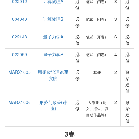
022012
计算物理A
必
3
必
笔试（闭卷）
修
修
004040
计算物理B
必
3
必
笔试（闭卷）
修
修
022148
量子力学A
必
6
必
笔试（开卷）
修
修
022059
量子力学B
必
4
必
笔试（闭卷）
修
修
MARX1005
思想政治理论课
必
2
政
其他
实践
修
治
通
修
MARX1006
形势与政策(讲
必
2
政
大作业（论
座)
修
治
文、报告、项
通
目或作品等）
修
3春