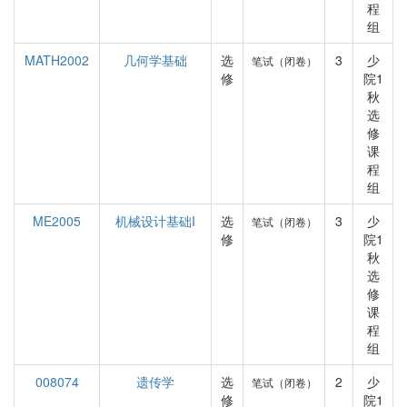
程
组
MATH2002
几何学基础
选
3
少
笔试（闭卷）
修
院1
秋
选
修
课
程
组
ME2005
机械设计基础I
选
3
少
笔试（闭卷）
修
院1
秋
选
修
课
程
组
008074
遗传学
选
2
少
笔试（闭卷）
修
院1