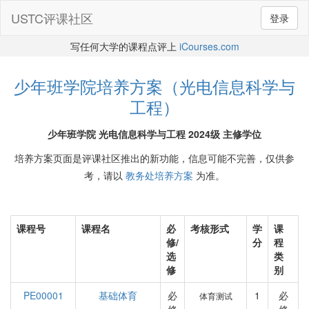
USTC评课社区
登录
写任何大学的课程点评上
iCourses.com
少年班学院培养方案（光电信息科学与
工程）
少年班学院 光电信息科学与工程 2024级 主修学位
培养方案页面是评课社区推出的新功能，信息可能不完善，仅供参
考，请以
教务处培养方案
为准。
课程号
课程名
必
考核形式
学
课
修/
分
程
选
类
修
别
PE00001
基础体育
必
1
必
体育测试