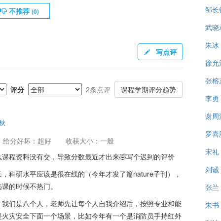
邹长
不推荐
(
0
)
武晓
朱冰
写点评
徐允
张榕
评分
2条点评
课程学期评分趋势
李勇
谢周
4秋
罗喜
给分好坏：超好
收获大小：一般
宋礼
课程资料没有交，导致分数最近才出来🤣写个迟到的评价
刘诚
，科研水平应该是很在线的（今年才发了篇nature子刊），
选课的时候不热门。
张兰
。我们是八个人，老师先让每个人自我介绍后，按照专业和能
朱书
是火灾安全下面一个场景，比如今年有一个是消防员手持红外