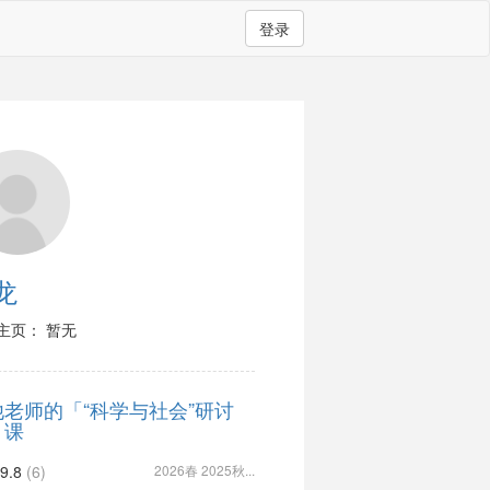
登录
龙
主页： 暂无
他老师的「“科学与社会”研讨
」课
9.8
(6)
2026春 2025秋...