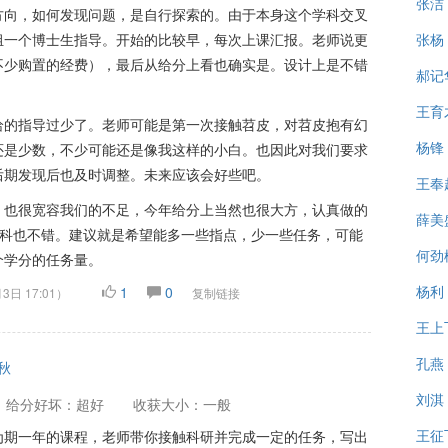
张洁
方向，如何发现问题，是自行探索的。由于本身这个学科交叉
组一个博士生指导。开始的比较早，每次上课汇报。老师说更
张杨
不少购置的经费），最后从给分上看也确实是。设计上是不错
郝记
王育
给的指导过少了。老师可能是第一次接触苕皮，对苕皮抱有幻
杨锋
还是少数，不少可能还是像我这样的小白。也因此对我们要求
后期发现后也及时调整。未来应该会好些吧。
王奉
，也很宽容我们的不足，今年给分上当然也很大方，认真做的
薛美
学科也不错。建议就是希望能多一些指点，少一些任务，可能
何劲
个学分的任务量。
杨利
1
0
3日 17:01
）
复制链接
王上
孔燕
5秋
刘淇
给分好坏：超好
收获大小：一般
王征
为期一年的课程，老师带你接触科研并完成一定的任务，写出