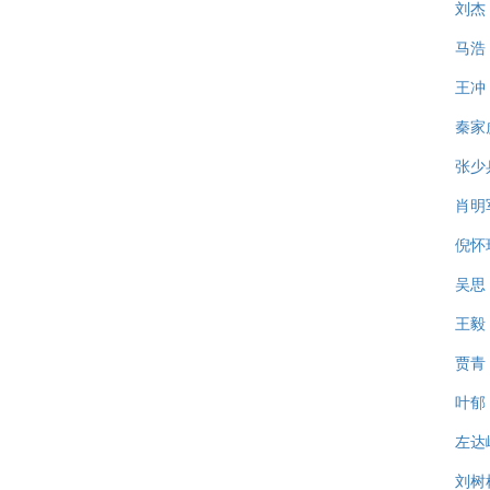
刘杰
马浩
王冲
秦家
张少
肖明
倪怀
吴思
王毅
贾青
叶郁
左达
刘树