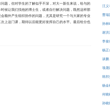
有问题，但对学生的了解似乎不深，对大一新生来说，给与的
汪义
多时候让我们找他的博士生，或者自行解决问题，既然这样那
曹瑞
还会额外产生组织协作的问题，尤其是研究一个与大家的专业
二次上这门课，期待以后能更好发挥自己的水平。最后给分也
孙林
谢洪
李俊
杨正
谈鹏
项晟
韩邦
杨金
何晓
孙晓