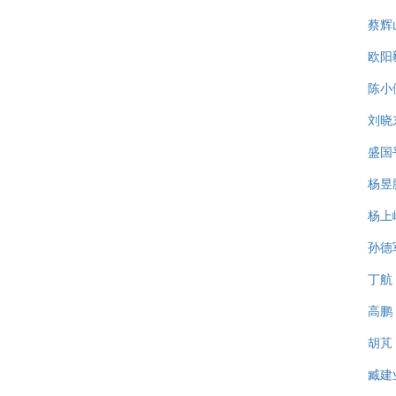
蔡辉
欧阳
陈小
刘晓
盛国
杨昱
杨上
孙德
丁航
高鹏
胡芃
臧建