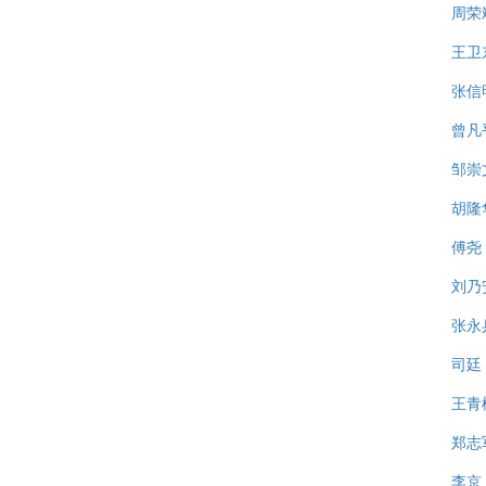
周荣
王卫
张信
曾凡
邹崇
胡隆
傅尧
刘乃
张永
司廷
王青
郑志
李京