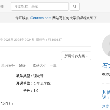
导师
你可以在
iCourses.com
网站写任何大学的课程点评了
6春 2025秋 2025春 2024秋 课程号：FS100137
所属培养方案
石
给分好坏：超好
收获大小：一般
教师
教学类型：
理论课
开课单位：
少年班学院
学分：
1.0
其
课
诉我们！）
刘彦