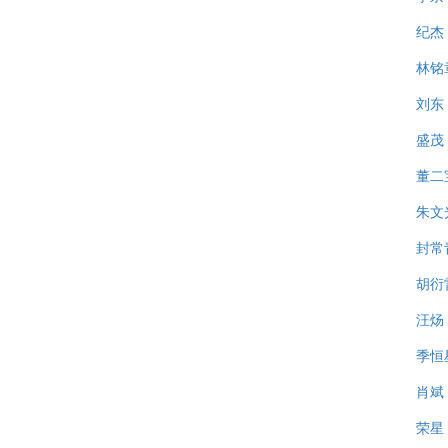
纪杰
林铭
刘东
盛茂
董二
朱文
封常
胡衍
汪炀
季恒
肖斌
荣星