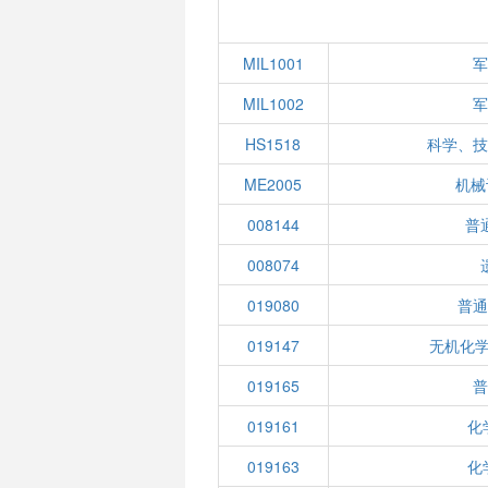
MIL1001
军
MIL1002
军
HS1518
科学、技
ME2005
机械
008144
普
008074
019080
普通
019147
无机化学
019165
普
019161
化
019163
化