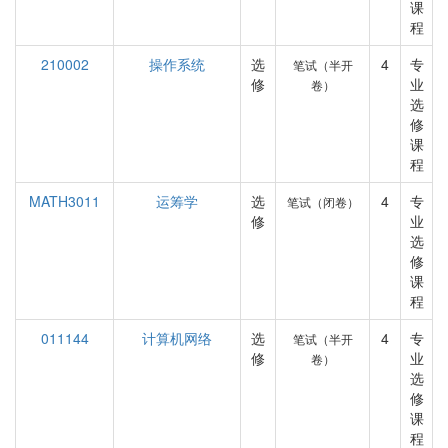
课
程
210002
操作系统
选
4
专
笔试（半开
修
业
卷）
选
修
课
程
MATH3011
运筹学
选
4
专
笔试（闭卷）
修
业
选
修
课
程
011144
计算机网络
选
4
专
笔试（半开
修
业
卷）
选
修
课
程