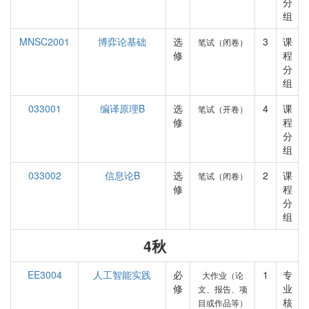
分
组
MNSC2001
博弈论基础
选
3
课
笔试（闭卷）
修
程
分
组
033001
编译原理B
选
4
课
笔试（开卷）
修
程
分
组
033002
信息论B
选
2
课
笔试（闭卷）
修
程
分
组
4秋
EE3004
人工智能实践
必
1
专
大作业（论
修
业
文、报告、项
核
目或作品等）