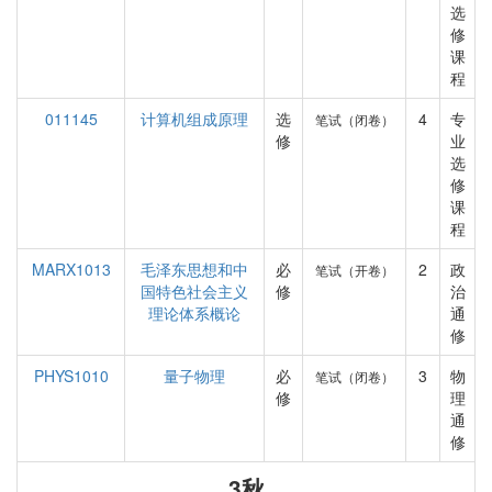
选
修
课
程
011145
计算机组成原理
选
4
专
笔试（闭卷）
修
业
选
修
课
程
MARX1013
毛泽东思想和中
必
2
政
笔试（开卷）
国特色社会主义
修
治
理论体系概论
通
修
PHYS1010
量子物理
必
3
物
笔试（闭卷）
修
理
通
修
3秋