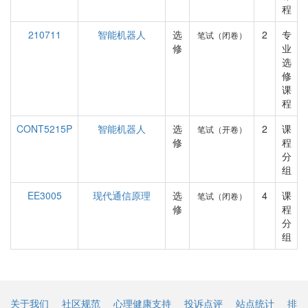
程
210711
智能机器人
选
2
专
笔试（闭卷）
修
业
选
修
课
程
CONT5215P
智能机器人
选
2
课
笔试（开卷）
修
程
分
组
EE3005
现代通信原理
选
4
课
笔试（闭卷）
修
程
分
组
关于我们
社区规范
心理健康支持
投诉点评
站点统计
排