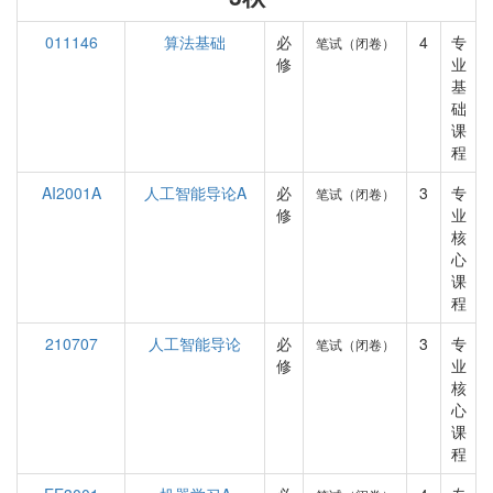
011146
算法基础
必
4
专
笔试（闭卷）
修
业
基
础
课
程
AI2001A
人工智能导论A
必
3
专
笔试（闭卷）
修
业
核
心
课
程
210707
人工智能导论
必
3
专
笔试（闭卷）
修
业
核
心
课
程