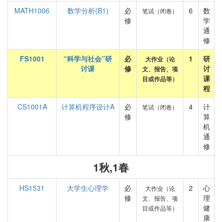
MATH1006
数学分析(B1)
必
6
数
笔试（闭卷）
修
学
通
修
FS1001
“科学与社会”研
必
1
研
大作业（论
讨课
修
讨
文、报告、项
课
目或作品等）
程
CS1001A
计算机程序设计A
必
4
计
笔试（闭卷）
修
算
机
通
修
1秋,1春
HS1531
大学生心理学
必
2
心
大作业（论
修
理
文、报告、项
健
目或作品等）
康