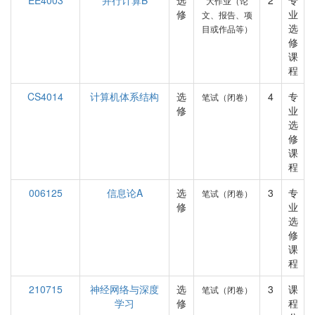
EE4003
并行计算B
选
2
专
大作业（论
修
业
文、报告、项
选
目或作品等）
修
课
程
CS4014
计算机体系结构
选
4
专
笔试（闭卷）
修
业
选
修
课
程
006125
信息论A
选
3
专
笔试（闭卷）
修
业
选
修
课
程
210715
神经网络与深度
选
3
课
笔试（闭卷）
学习
修
程