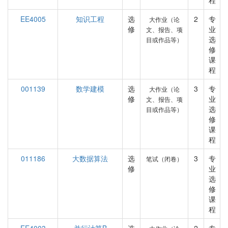
程
EE4005
知识工程
选
2
专
大作业（论
修
业
文、报告、项
选
目或作品等）
修
课
程
001139
数学建模
选
3
专
大作业（论
修
业
文、报告、项
选
目或作品等）
修
课
程
011186
大数据算法
选
3
专
笔试（闭卷）
修
业
选
修
课
程