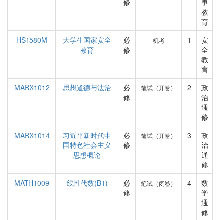
修
事
教
育
HS1580M
大学生国家安全
必
1
安
机考
教育
修
全
教
育
MARX1012
思想道德与法治
必
2
政
笔试（开卷）
修
治
通
修
MARX1014
习近平新时代中
必
3
政
笔试（开卷）
国特色社会主义
修
治
思想概论
通
修
MATH1009
线性代数(B1)
必
4
数
笔试（闭卷）
修
学
通
修