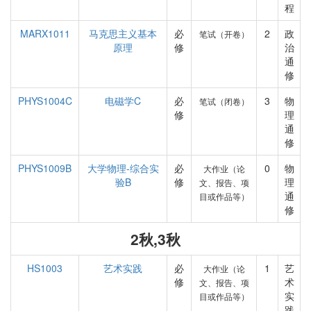
程
MARX1011
马克思主义基本
必
2
政
笔试（开卷）
原理
修
治
通
修
PHYS1004C
电磁学C
必
3
物
笔试（闭卷）
修
理
通
修
PHYS1009B
大学物理-综合实
必
0
物
大作业（论
验B
修
理
文、报告、项
通
目或作品等）
修
2秋,3秋
HS1003
艺术实践
必
1
艺
大作业（论
修
术
文、报告、项
实
目或作品等）
践