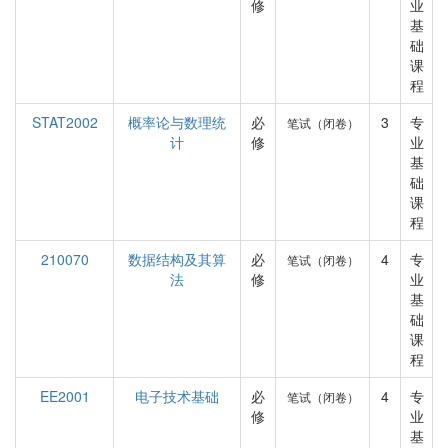
修
业
基
础
课
程
STAT2002
概率论与数理统
必
3
专
笔试（闭卷）
计
修
业
基
础
课
程
210070
数据结构及其算
必
4
专
笔试（闭卷）
法
修
业
基
础
课
程
EE2001
电子技术基础
必
4
专
笔试（闭卷）
修
业
基