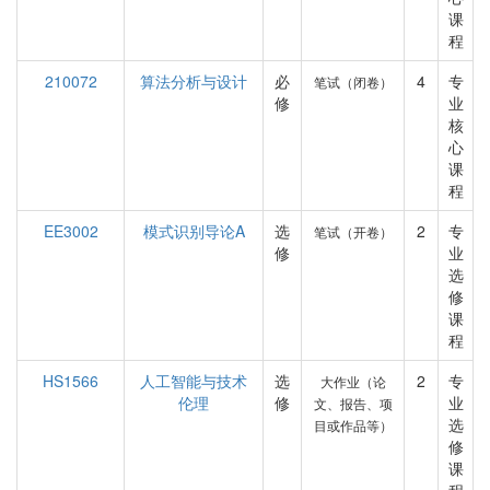
课
程
210072
算法分析与设计
必
4
专
笔试（闭卷）
修
业
核
心
课
程
EE3002
模式识别导论A
选
2
专
笔试（开卷）
修
业
选
修
课
程
HS1566
人工智能与技术
选
2
专
大作业（论
伦理
修
业
文、报告、项
选
目或作品等）
修
课