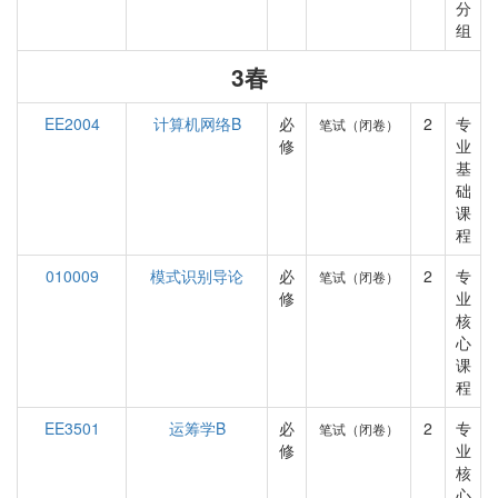
分
组
3春
EE2004
计算机网络B
必
2
专
笔试（闭卷）
修
业
基
础
课
程
010009
模式识别导论
必
2
专
笔试（闭卷）
修
业
核
心
课
程
EE3501
运筹学B
必
2
专
笔试（闭卷）
修
业
核
心