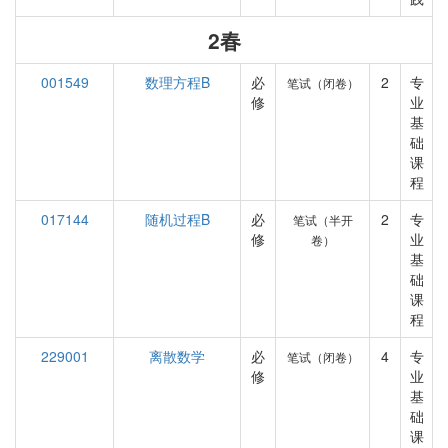
2春
001549
数理方程B
必
2
专
笔试（闭卷）
修
业
基
础
课
程
017144
随机过程B
必
2
专
笔试（半开
修
业
卷）
基
础
课
程
229001
离散数学
必
4
专
笔试（闭卷）
修
业
基
础
课