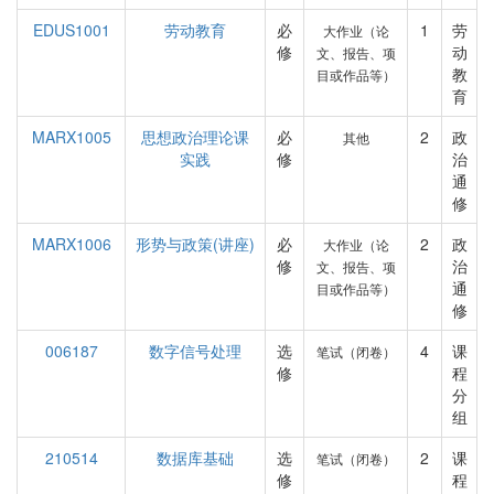
EDUS1001
劳动教育
必
1
劳
大作业（论
修
动
文、报告、项
教
目或作品等）
育
MARX1005
思想政治理论课
必
2
政
其他
实践
修
治
通
修
MARX1006
形势与政策(讲座)
必
2
政
大作业（论
修
治
文、报告、项
通
目或作品等）
修
006187
数字信号处理
选
4
课
笔试（闭卷）
修
程
分
组
210514
数据库基础
选
2
课
笔试（闭卷）
修
程