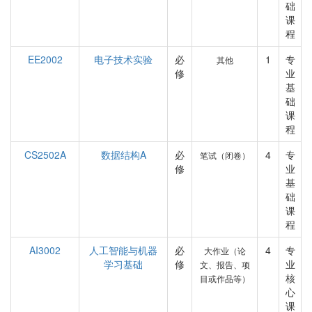
础
课
程
EE2002
电子技术实验
必
1
专
其他
修
业
基
础
课
程
CS2502A
数据结构A
必
4
专
笔试（闭卷）
修
业
基
础
课
程
AI3002
人工智能与机器
必
4
专
大作业（论
学习基础
修
业
文、报告、项
核
目或作品等）
心
课