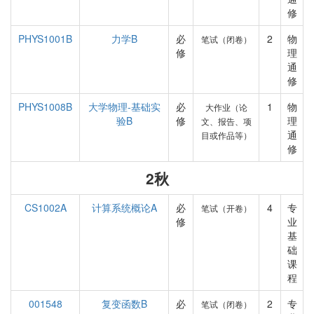
修
PHYS1001B
力学B
必
2
物
笔试（闭卷）
修
理
通
修
PHYS1008B
大学物理-基础实
必
1
物
大作业（论
验B
修
理
文、报告、项
通
目或作品等）
修
2秋
CS1002A
计算系统概论A
必
4
专
笔试（开卷）
修
业
基
础
课
程
001548
复变函数B
必
2
专
笔试（闭卷）