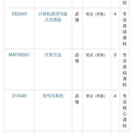
程
EE2003
计算机原理与嵌
必
4
专
笔试（闭卷）
入式系统
修
业
基
础
课
程
MATH2001
计算方法
必
3
专
笔试（闭卷）
修
业
基
础
课
程
210049
信号与系统
必
4
专
笔试（闭卷）
修
业
核
心
课
程