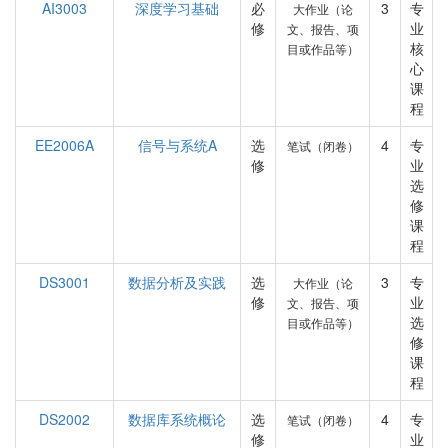
AI3003
深度学习基础
必
3
专
大作业（论
修
业
文、报告、项
核
目或作品等）
心
课
程
EE2006A
信号与系统A
选
4
专
笔试（闭卷）
修
业
选
修
课
程
DS3001
数据分析及实践
选
3
专
大作业（论
修
业
文、报告、项
选
目或作品等）
修
课
程
DS2002
数据库系统概论
选
4
专
笔试（闭卷）
修
业