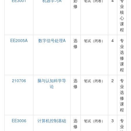
EE3001
机器学习A
必
4
专
笔试（闭卷）
修
业
核
心
课
程
EE2005A
数字信号处理A
选
4
专
笔试（闭卷）
修
业
选
修
课
程
210706
脑与认知科学导
选
2
专
笔试（闭卷）
论
修
业
选
修
课
程
EE3006
计算机控制基础
选
3
专
笔试（闭卷）
修
业