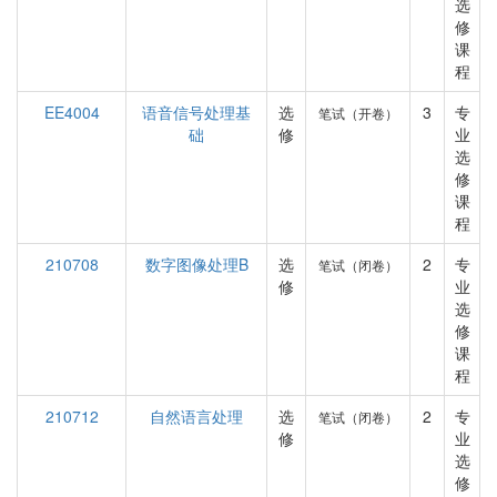
选
修
课
程
EE4004
语音信号处理基
选
3
专
笔试（开卷）
础
修
业
选
修
课
程
210708
数字图像处理B
选
2
专
笔试（闭卷）
修
业
选
修
课
程
210712
自然语言处理
选
2
专
笔试（闭卷）
修
业
选
修