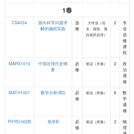
1春
CS4024
面向科学问题求
选
2
专
大作业（论
解的编程实践
修
业
文、报告、项
选
目或作品等）
修
课
程
MARX1010
中国近现代史纲
必
2
政
笔试（开卷）
要
修
治
通
修
MATH1007
数学分析(B2)
必
6
数
笔试（闭卷）
修
学
通
修
PHYS1002B
热学B
必
2
物
笔试（闭卷）
修
理
通