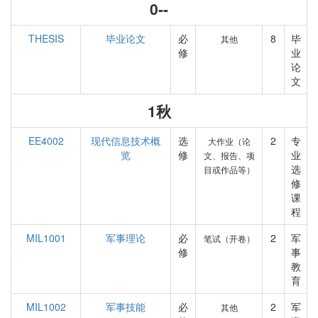
0--
THESIS
毕业论文
必
8
毕
其他
修
业
论
文
1秋
EE4002
现代信息技术概
选
2
专
大作业（论
览
修
业
文、报告、项
选
目或作品等）
修
课
程
MIL1001
军事理论
必
2
军
笔试（开卷）
修
事
教
育
MIL1002
军事技能
必
2
军
其他