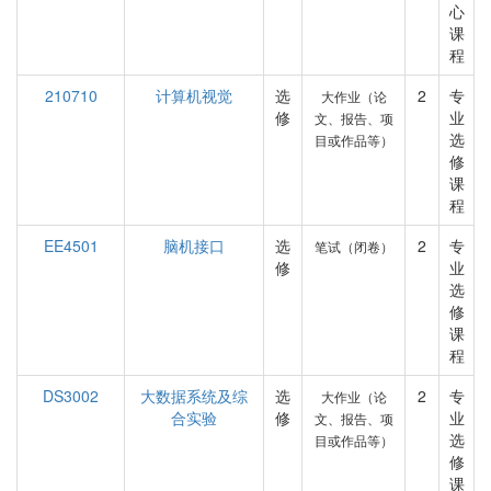
心
课
程
210710
计算机视觉
选
2
专
大作业（论
修
业
文、报告、项
选
目或作品等）
修
课
程
EE4501
脑机接口
选
2
专
笔试（闭卷）
修
业
选
修
课
程
DS3002
大数据系统及综
选
2
专
大作业（论
合实验
修
业
文、报告、项
选
目或作品等）
修
课