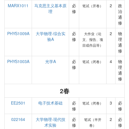
MARX1011
马克思主义基本原
必
2
政
笔试（开卷）
理
修
治
通
修
PHYS1009A
大学物理-综合实
必
2
物
大作业（论
验A
修
理
文、报告、项
通
目或作品等）
修
PHYS1003A
光学A
必
4
物
笔试（闭卷）
修
理
通
修
2春
EE2501
电子技术基础
必
3
必
笔试（闭卷）
修
修
022164
大学物理-现代技
必
2
必
笔试（半开
术实验
修
修
卷）