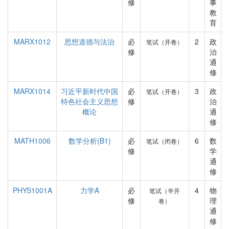
修
事
教
育
MARX1012
思想道德与法治
必
2
政
笔试（开卷）
修
治
通
修
MARX1014
习近平新时代中国
必
3
政
笔试（开卷）
特色社会主义思想
修
治
概论
通
修
MATH1006
数学分析(B1)
必
6
数
笔试（闭卷）
修
学
通
修
PHYS1001A
力学A
必
4
物
笔试（半开
修
理
卷）
通
修