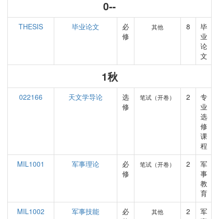
0--
THESIS
毕业论文
必
8
毕
其他
修
业
论
文
1秋
022166
天文学导论
选
2
专
笔试（开卷）
修
业
选
修
课
程
MIL1001
军事理论
必
2
军
笔试（开卷）
修
事
教
育
MIL1002
军事技能
必
2
军
其他