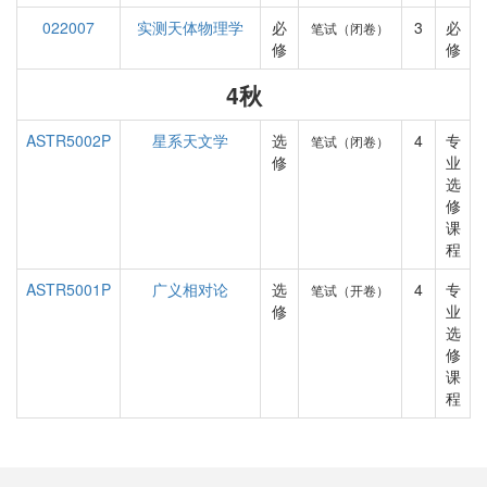
022007
实测天体物理学
必
3
必
笔试（闭卷）
修
修
4秋
ASTR5002P
星系天文学
选
4
专
笔试（闭卷）
修
业
选
修
课
程
ASTR5001P
广义相对论
选
4
专
笔试（开卷）
修
业
选
修
课
程