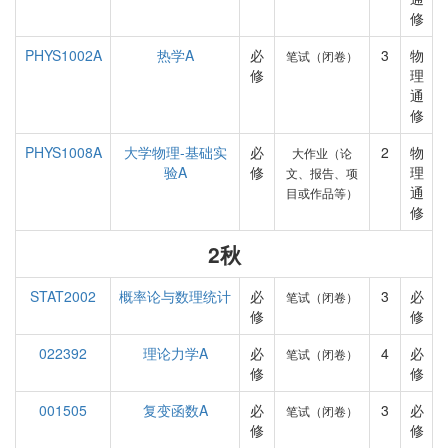
修
PHYS1002A
热学A
必
3
物
笔试（闭卷）
修
理
通
修
PHYS1008A
大学物理-基础实
必
2
物
大作业（论
验A
修
理
文、报告、项
通
目或作品等）
修
2秋
STAT2002
概率论与数理统计
必
3
必
笔试（闭卷）
修
修
022392
理论力学A
必
4
必
笔试（闭卷）
修
修
001505
复变函数A
必
3
必
笔试（闭卷）
修
修