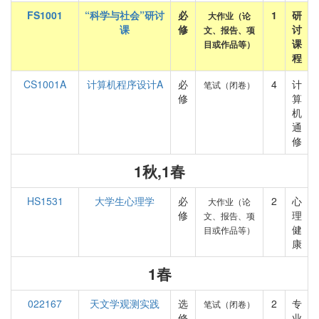
FS1001
“科学与社会”研讨
必
1
研
大作业（论
课
修
讨
文、报告、项
课
目或作品等）
程
CS1001A
计算机程序设计A
必
4
计
笔试（闭卷）
修
算
机
通
修
1秋,1春
HS1531
大学生心理学
必
2
心
大作业（论
修
理
文、报告、项
健
目或作品等）
康
1春
022167
天文学观测实践
选
2
专
笔试（闭卷）
修
业