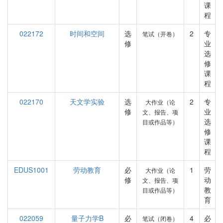
课
程
022172
时间和空间
选
2
专
笔试（开卷）
修
业
选
修
课
程
022170
天文学实验
选
2
专
大作业（论
修
业
文、报告、项
选
目或作品等）
修
课
程
EDUS1001
劳动教育
必
1
劳
大作业（论
修
动
文、报告、项
教
目或作品等）
育
022059
量子力学B
必
4
必
笔试（闭卷）