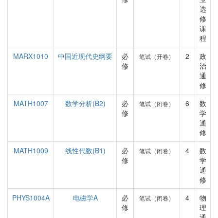
选
修
课
程
MARX1010
中国近现代史纲要
必
2
政
笔试（开卷）
修
治
通
修
MATH1007
数学分析(B2)
必
6
数
笔试（闭卷）
修
学
通
修
MATH1009
线性代数(B1)
必
4
数
笔试（闭卷）
修
学
通
修
PHYS1004A
电磁学A
必
4
物
笔试（闭卷）
修
理
通