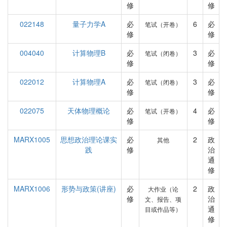
修
修
022148
量子力学A
必
6
必
笔试（开卷）
修
修
004040
计算物理B
必
3
必
笔试（闭卷）
修
修
022012
计算物理A
必
3
必
笔试（闭卷）
修
修
022075
天体物理概论
必
4
必
笔试（开卷）
修
修
MARX1005
思想政治理论课实
必
2
政
其他
践
修
治
通
修
MARX1006
形势与政策(讲座)
必
2
政
大作业（论
修
治
文、报告、项
通
目或作品等）
修