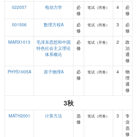
022057
电动力学
必
4
必
笔试（闭卷）
修
修
001506
数理方程A
必
3
必
笔试（闭卷）
修
修
MARX1013
毛泽东思想和中国
必
2
政
笔试（开卷）
特色社会主义理论
修
治
体系概论
通
修
PHYS1005A
原子物理A
必
4
物
笔试（闭卷）
修
理
通
修
3秋
MATH2001
计算方法
选
3
专
笔试（闭卷）
修
业
选
修