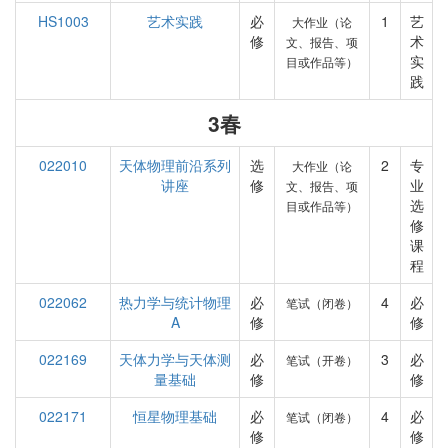
HS1003
艺术实践
必
1
艺
大作业（论
修
术
文、报告、项
实
目或作品等）
践
3春
022010
天体物理前沿系列
选
2
专
大作业（论
讲座
修
业
文、报告、项
选
目或作品等）
修
课
程
022062
热力学与统计物理
必
4
必
笔试（闭卷）
A
修
修
022169
天体力学与天体测
必
3
必
笔试（开卷）
量基础
修
修
022171
恒星物理基础
必
4
必
笔试（闭卷）
修
修