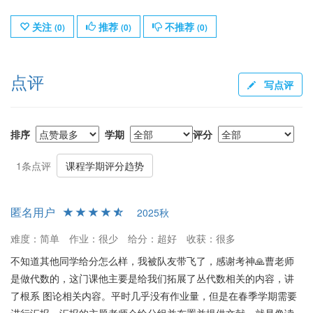
关注
推荐
不推荐
(
0
)
(
0
)
(
0
)
点评
写点评
排序
学期
评分
1条点评
课程学期评分趋势
匿名用户
2025秋
难度：简单
作业：很少
给分：超好
收获：很多
不知道其他同学给分怎么样，我被队友带飞了，感谢考神🙏曹老师
是做代数的，这门课他主要是给我们拓展了丛代数相关的内容，讲
了根系 图论相关内容。平时几乎没有作业量，但是在春季学期需要