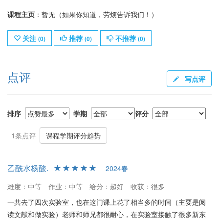
课程主页
：暂无（如果你知道，劳烦告诉我们！）
关注
推荐
不推荐
(
0
)
(
0
)
(
0
)
点评
写点评
排序
学期
评分
1条点评
课程学期评分趋势
乙酰水杨酸.
2024春
难度：中等
作业：中等
给分：超好
收获：很多
一共去了四次实验室，也在这门课上花了相当多的时间（主要是阅
读文献和做实验）老师和师兄都很耐心，在实验室接触了很多新东