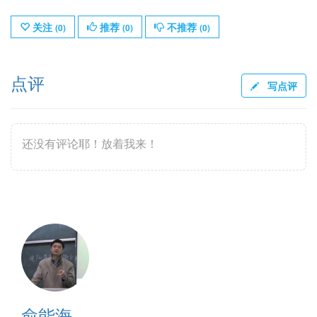
关注
推荐
不推荐
(
0
)
(
0
)
(
0
)
点评
写点评
还没有评论耶！放着我来！
俞能海