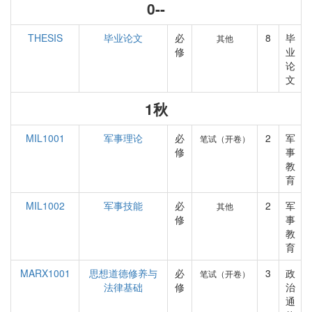
0--
THESIS
毕业论文
必
8
毕
其他
修
业
论
文
1秋
MIL1001
军事理论
必
2
军
笔试（开卷）
修
事
教
育
MIL1002
军事技能
必
2
军
其他
修
事
教
育
MARX1001
思想道德修养与
必
3
政
笔试（开卷）
法律基础
修
治
通