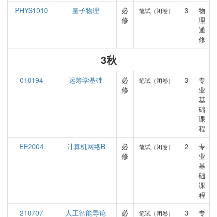
PHYS1010
量子物理
必
3
物
笔试（闭卷）
修
理
通
修
3秋
010194
运筹学基础
必
3
专
笔试（闭卷）
修
业
基
础
课
程
EE2004
计算机网络B
必
2
专
笔试（闭卷）
修
业
基
础
课
程
210707
人工智能导论
必
3
专
笔试（闭卷）