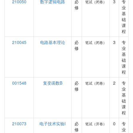
210050
数字逻辑电路
必
3
专
笔试（闭卷）
修
业
基
础
课
程
210045
电路基本理论
必
3
专
笔试（闭卷）
修
业
基
础
课
程
001548
复变函数B
必
2
专
笔试（闭卷）
修
业
基
础
课
程
210073
电子技术实验I
必
0
专
笔试（开卷）
修
业