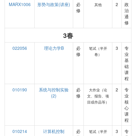
MARX1006
形势与政策(讲座)
必
2
政
其他
修
治
通
修
3春
022056
理论力学B
必
3
专
笔试（半开
修
业
卷）
基
础
课
程
010190
系统与控制实验
必
2
专
大作业（论
(2)
修
业
文、报告、项
核
目或作品等）
心
课
程
010214
计算机控制
必
3
专
笔试（半开