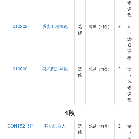
修
课
程
010209
系统工程概论
选
2
专
笔试（闭卷）
修
业
选
修
课
程
010009
模式识别导论
选
2
专
笔试（闭卷）
修
业
选
修
课
程
4秋
CONT5215P
智能机器人
选
2
专
笔试（闭卷）
修
业
选