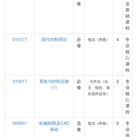
修
业
基
础
课
程
010177
现代控制理论
必
4
专
笔试（闭卷）
修
业
核
心
课
程
010217
系统与控制实验
必
2
专
大作业（论
(1)
修
业
文、报告、项
核
目或作品等）
心
课
程
009501
机械制图及CAD
选
2
专
笔试（闭卷）
基础
修
业
选