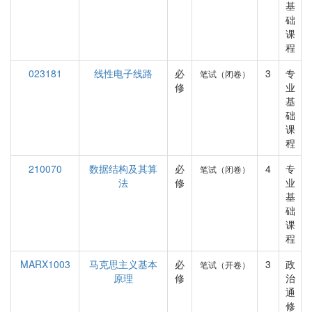
基
础
课
程
023181
线性电子线路
必
3
专
笔试（闭卷）
修
业
基
础
课
程
210070
数据结构及其算
必
4
专
笔试（闭卷）
法
修
业
基
础
课
程
MARX1003
马克思主义基本
必
3
政
笔试（开卷）
原理
修
治
通
修