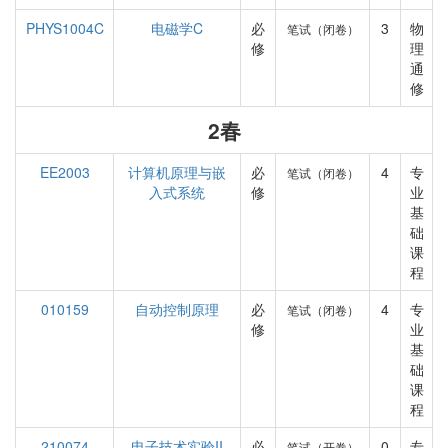
PHYS1004C
电磁学C
必
3
物
笔试（闭卷）
修
理
通
修
2春
EE2003
计算机原理与嵌
必
4
专
笔试（闭卷）
入式系统
修
业
基
础
课
程
010159
自动控制原理
必
4
专
笔试（闭卷）
修
业
基
础
课
程
210074
电子技术实验II
必
0
专
笔试（开卷）