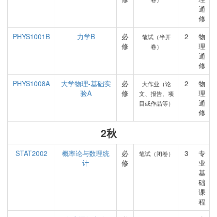
通
修
PHYS1001B
力学B
必
2
物
笔试（半开
修
理
卷）
通
修
PHYS1008A
大学物理-基础实
必
2
物
大作业（论
验A
修
理
文、报告、项
通
目或作品等）
修
2秋
STAT2002
概率论与数理统
必
3
专
笔试（闭卷）
计
修
业
基
础
课
程