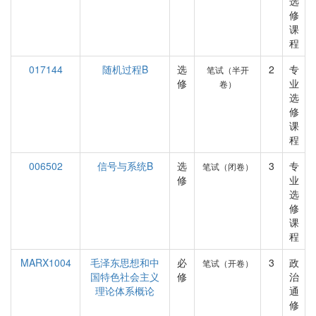
选
修
课
程
017144
随机过程B
选
2
专
笔试（半开
修
业
卷）
选
修
课
程
006502
信号与系统B
选
3
专
笔试（闭卷）
修
业
选
修
课
程
MARX1004
毛泽东思想和中
必
3
政
笔试（开卷）
国特色社会主义
修
治
理论体系概论
通
修