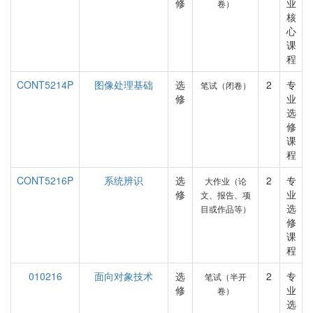
修
业
卷）
核
心
课
程
CONT5214P
图像处理基础
选
2
专
笔试（闭卷）
修
业
选
修
课
程
CONT5216P
系统辨识
选
2
专
大作业（论
修
业
文、报告、项
选
目或作品等）
修
课
程
010216
面向对象技术
选
2
专
笔试（半开
修
业
卷）
选