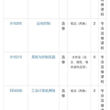
修
课
程
010205
运动控制
选
2
专
笔试（闭卷）
修
业
选
修
课
程
010213
系统与控制实践
选
0
专
大作业（论
修
业
文、报告、项
选
目或作品等）
修
课
程
EE4006
工业计算机网络
选
2
专
笔试（闭卷）
修
业
选
修