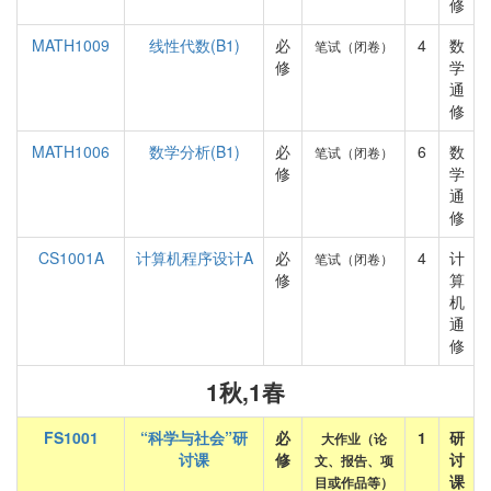
修
MATH1009
线性代数(B1)
必
4
数
笔试（闭卷）
修
学
通
修
MATH1006
数学分析(B1)
必
6
数
笔试（闭卷）
修
学
通
修
CS1001A
计算机程序设计A
必
4
计
笔试（闭卷）
修
算
机
通
修
1秋,1春
FS1001
“科学与社会”研
必
1
研
大作业（论
讨课
修
讨
文、报告、项
课
目或作品等）