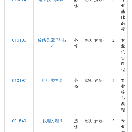
修
业
基
础
课
程
010196
传感器原理与技
必
2
专
笔试（闭卷）
术
修
业
核
心
课
程
010197
执行器技术
必
3
专
笔试（闭卷）
修
业
核
心
课
程
001549
数理方程B
选
2
专
笔试（闭卷）
修
业