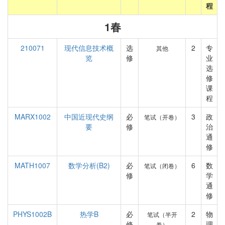
程
1春
210071
现代信息技术概
选
2
专
其他
览
修
业
选
修
课
程
MARX1002
中国近现代史纲
必
3
政
笔试（开卷）
要
修
治
通
修
MATH1007
数学分析(B2)
必
6
数
笔试（闭卷）
修
学
通
修
PHYS1002B
热学B
必
2
物
笔试（半开
修
理
卷）