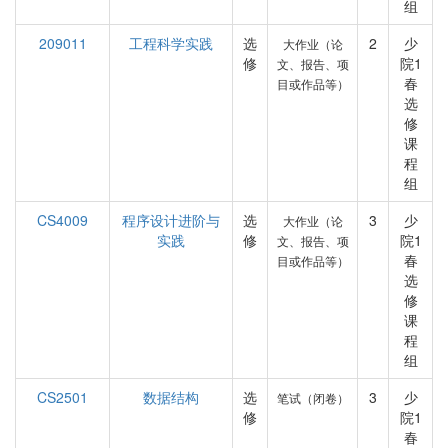
组
209011
工程科学实践
选
2
少
大作业（论
修
院1
文、报告、项
春
目或作品等）
选
修
课
程
组
CS4009
程序设计进阶与
选
3
少
大作业（论
实践
修
院1
文、报告、项
春
目或作品等）
选
修
课
程
组
CS2501
数据结构
选
3
少
笔试（闭卷）
修
院1
春