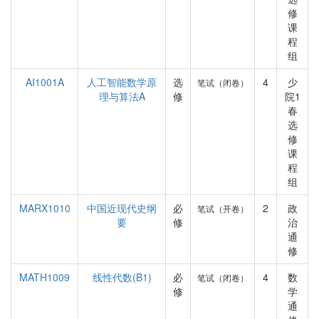
修
课
程
组
AI1001A
人工智能数学原
选
4
少
笔试（闭卷）
理与算法A
修
院1
春
选
修
课
程
组
MARX1010
中国近现代史纲
必
2
政
笔试（开卷）
要
修
治
通
修
MATH1009
线性代数(B1)
必
4
数
笔试（闭卷）
修
学
通