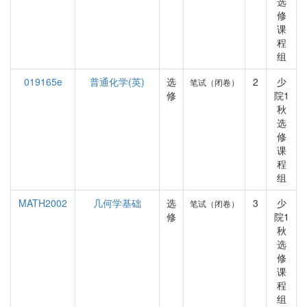
选
修
课
程
组
019165e
普通化学(英)
选
2
少
笔试（闭卷）
修
院1
秋
选
修
课
程
组
MATH2002
几何学基础
选
3
少
笔试（闭卷）
修
院1
秋
选
修
课
程
组