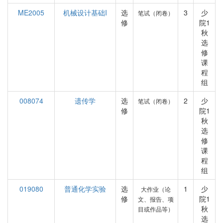
ME2005
机械设计基础I
选
3
少
笔试（闭卷）
修
院1
秋
选
修
课
程
组
008074
遗传学
选
2
少
笔试（闭卷）
修
院1
秋
选
修
课
程
组
019080
普通化学实验
选
1
少
大作业（论
修
院1
文、报告、项
秋
目或作品等）
选