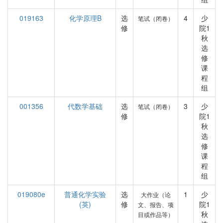
019163
化学原理B
选
4
少
笔试（闭卷）
修
院1
秋
选
修
课
程
组
001356
代数学基础
选
3
少
笔试（闭卷）
修
院1
秋
选
修
课
程
组
019080e
普通化学实验
选
1
少
大作业（论
(英)
修
院1
文、报告、项
秋
目或作品等）