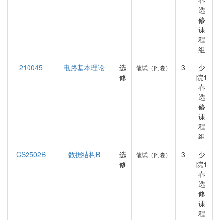
春
选
修
课
程
组
210045
电路基本理论
选
3
少
笔试（闭卷）
修
院1
春
选
修
课
程
组
CS2502B
数据结构B
选
3
少
笔试（闭卷）
修
院1
春
选
修
课
程