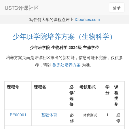
USTC评课社区
登录
写任何大学的课程点评上
iCourses.com
少年班学院培养方案（生物科学）
少年班学院 生物科学 2024级 主修学位
培养方案页面是评课社区推出的新功能，信息可能不完善，仅供参
考，请以
教务处培养方案
为准。
课程号
课程名
必
考核形式
学
课
修/
分
程
选
类
修
别
PE00001
基础体育
必
1
必
体育测试
修
修