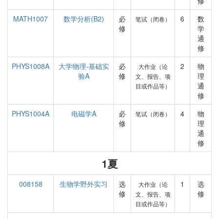
修
MATH1007
数学分析(B2)
必
6
数
笔试（闭卷）
修
学
通
修
PHYS1008A
大学物理-基础实
必
2
物
大作业（论
验A
修
理
文、报告、项
通
目或作品等）
修
PHYS1004A
电磁学A
必
4
物
笔试（闭卷）
修
理
通
修
1夏
008158
生物学野外实习
选
1
选
大作业（论
修
修
文、报告、项
目或作品等）