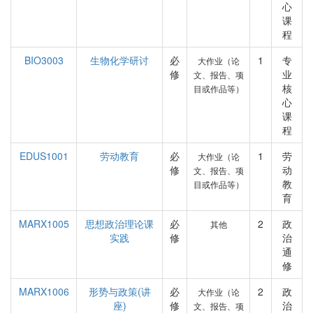
心
课
程
BIO3003
生物化学研讨
必
1
专
大作业（论
修
业
文、报告、项
核
目或作品等）
心
课
程
EDUS1001
劳动教育
必
1
劳
大作业（论
修
动
文、报告、项
教
目或作品等）
育
MARX1005
思想政治理论课
必
2
政
其他
实践
修
治
通
修
MARX1006
形势与政策(讲
必
2
政
大作业（论
座)
修
治
文、报告、项