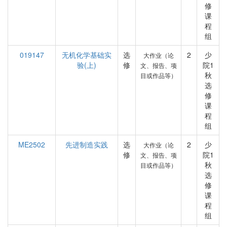
修
课
程
组
019147
无机化学基础实
选
2
少
大作业（论
验(上)
修
院1
文、报告、项
秋
目或作品等）
选
修
课
程
组
ME2502
先进制造实践
选
2
少
大作业（论
修
院1
文、报告、项
秋
目或作品等）
选
修
课
程
组