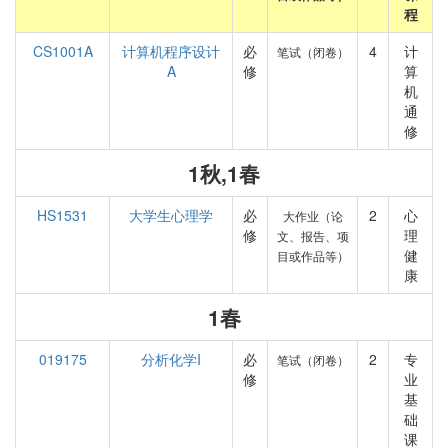
程
CS1001A
计算机程序设计
必
4
计
笔试（闭卷）
A
修
算
机
通
修
1秋,1春
HS1531
大学生心理学
必
2
心
大作业（论
修
理
文、报告、项
健
目或作品等）
康
1春
019175
分析化学I
必
2
专
笔试（闭卷）
修
业
基
础
课