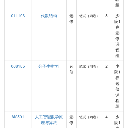
组
011103
代数结构
选
3
少
笔试（闭卷）
修
院1
春
选
修
课
程
组
008185
分子生物学I
选
2
少
笔试（闭卷）
修
院1
春
选
修
课
程
组
AI2501
人工智能数学原
选
4
少
笔试（闭卷）
理与算法
修
院1