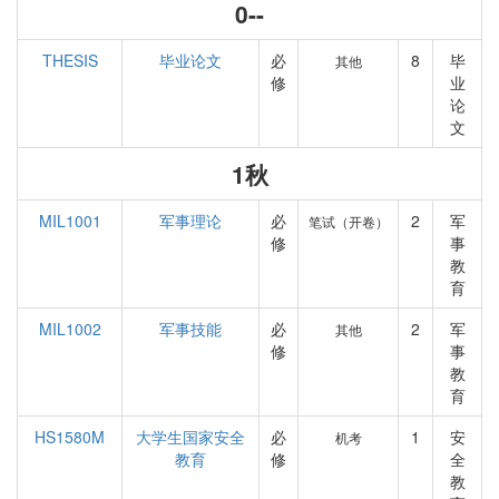
0--
THESIS
毕业论文
必
8
毕
其他
修
业
论
文
1秋
MIL1001
军事理论
必
2
军
笔试（开卷）
修
事
教
育
MIL1002
军事技能
必
2
军
其他
修
事
教
育
HS1580M
大学生国家安全
必
1
安
机考
教育
修
全
教