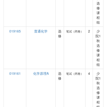
选
修
课
程
组
019165
普通化学
选
2
少
笔试（闭卷）
修
院1
秋
选
修
课
程
组
019161
化学原理A
选
4
少
笔试（闭卷）
修
院1
秋
选
修
课
程
组