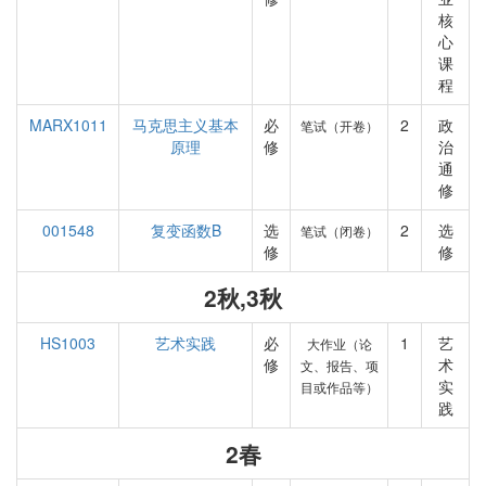
核
心
课
程
MARX1011
马克思主义基本
必
2
政
笔试（开卷）
原理
修
治
通
修
001548
复变函数B
选
2
选
笔试（闭卷）
修
修
2秋,3秋
HS1003
艺术实践
必
1
艺
大作业（论
修
术
文、报告、项
实
目或作品等）
践
2春