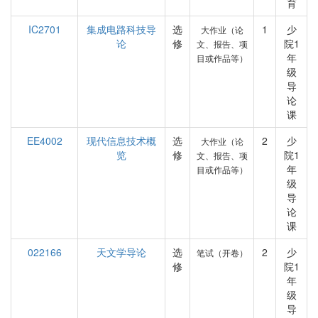
育
IC2701
集成电路科技导
选
1
少
大作业（论
论
修
院1
文、报告、项
年
目或作品等）
级
导
论
课
EE4002
现代信息技术概
选
2
少
大作业（论
览
修
院1
文、报告、项
年
目或作品等）
级
导
论
课
022166
天文学导论
选
2
少
笔试（开卷）
修
院1
年
级
导