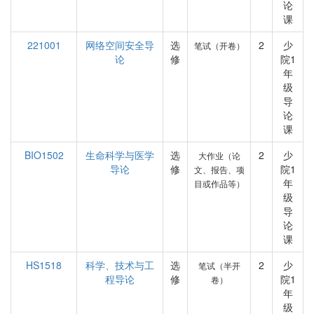
论
课
221001
网络空间安全导
选
2
少
笔试（开卷）
论
修
院1
年
级
导
论
课
BIO1502
生命科学与医学
选
2
少
大作业（论
导论
修
院1
文、报告、项
年
目或作品等）
级
导
论
课
HS1518
科学、技术与工
选
2
少
笔试（半开
程导论
修
院1
卷）
年
级