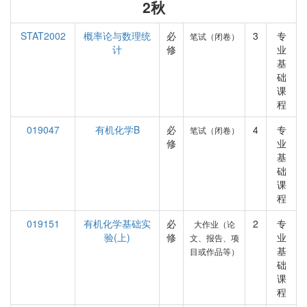
2秋
STAT2002
概率论与数理统
必
3
专
笔试（闭卷）
计
修
业
基
础
课
程
019047
有机化学B
必
4
专
笔试（闭卷）
修
业
基
础
课
程
019151
有机化学基础实
必
2
专
大作业（论
验(上)
修
业
文、报告、项
基
目或作品等）
础
课
程