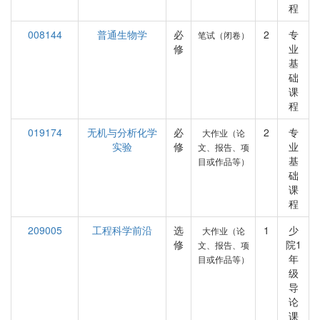
程
008144
普通生物学
必
2
专
笔试（闭卷）
修
业
基
础
课
程
019174
无机与分析化学
必
2
专
大作业（论
实验
修
业
文、报告、项
基
目或作品等）
础
课
程
209005
工程科学前沿
选
1
少
大作业（论
修
院1
文、报告、项
年
目或作品等）
级
导
论
课