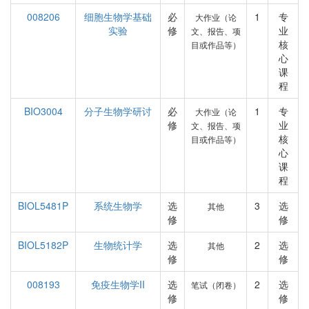
008206
细胞生物学基础
必
1
专
大作业（论
实验
修
业
文、报告、项
核
目或作品等）
心
课
程
BIO3004
分子生物学研讨
必
1
专
大作业（论
修
业
文、报告、项
核
目或作品等）
心
课
程
BIOL5481P
系统生物学
选
3
选
其他
修
修
BIOL5182P
生物统计学
选
2
选
其他
修
修
008193
免疫生物学II
选
2
选
笔试（闭卷）
修
修