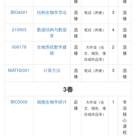
修
修
BIO4001
结构生物学导论
选
3
选
笔试（闭卷）
修
修
210503
数据结构与数据
选
4
选
笔试（闭卷）
库
修
修
008178
生物系统数学建
选
2
选
大作业（论
模
修
修
文、报告、项
目或作品等）
MATH2001
计算方法
选
3
选
笔试（闭卷）
修
修
3春
BIO3005
细胞生物学研讨
必
1
专
大作业（论
修
业
文、报告、项
核
目或作品等）
心
课
程