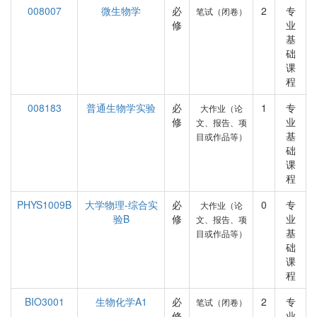
008007
微生物学
必
2
专
笔试（闭卷）
修
业
基
础
课
程
008183
普通生物学实验
必
1
专
大作业（论
修
业
文、报告、项
基
目或作品等）
础
课
程
PHYS1009B
大学物理-综合实
必
0
专
大作业（论
验B
修
业
文、报告、项
基
目或作品等）
础
课
程
BIO3001
生物化学A1
必
2
专
笔试（闭卷）
修
业