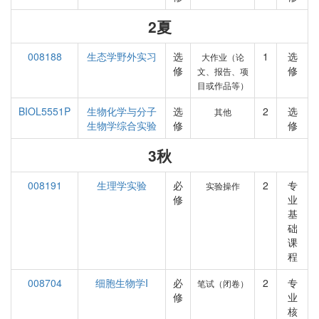
2夏
008188
生态学野外实习
选
1
选
大作业（论
修
修
文、报告、项
目或作品等）
BIOL5551P
生物化学与分子
选
2
选
其他
生物学综合实验
修
修
3秋
008191
生理学实验
必
2
专
实验操作
修
业
基
础
课
程
008704
细胞生物学I
必
2
专
笔试（闭卷）
修
业
核