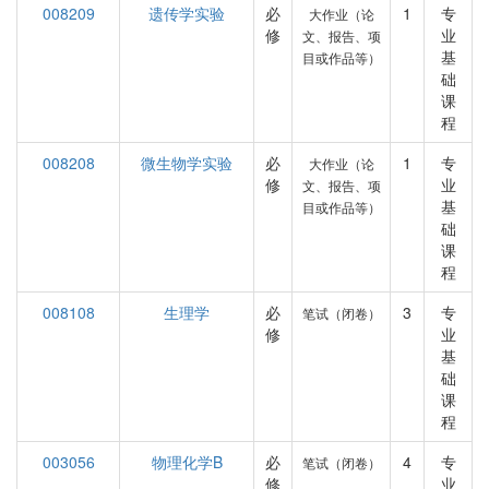
008209
遗传学实验
必
1
专
大作业（论
修
业
文、报告、项
基
目或作品等）
础
课
程
008208
微生物学实验
必
1
专
大作业（论
修
业
文、报告、项
基
目或作品等）
础
课
程
008108
生理学
必
3
专
笔试（闭卷）
修
业
基
础
课
程
003056
物理化学B
必
4
专
笔试（闭卷）
修
业