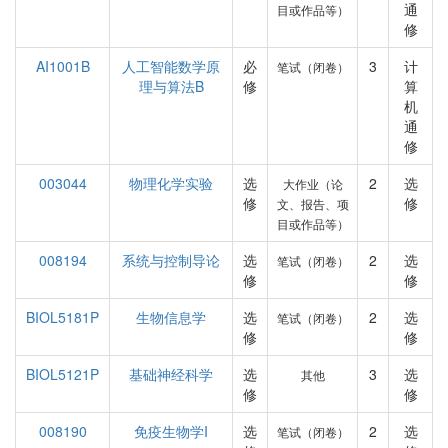
通
目或作品等）
修
AI1001B
人工智能数学原
必
3
计
笔试（闭卷）
理与算法B
修
算
机
通
修
003044
物理化学实验
选
2
选
大作业（论
修
修
文、报告、项
目或作品等）
008194
系统与控制导论
选
2
选
笔试（闭卷）
修
修
BIOL5181P
生物信息学
选
2
选
笔试（闭卷）
修
修
BIOL5121P
基础神经科学
选
3
选
其他
修
修
008190
免疫生物学I
选
2
选
笔试（闭卷）