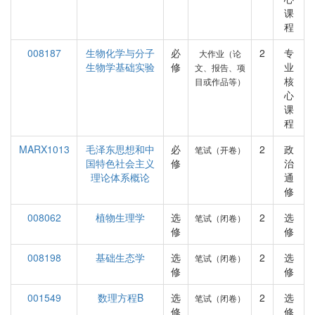
课
程
008187
生物化学与分子
必
2
专
大作业（论
生物学基础实验
修
业
文、报告、项
核
目或作品等）
心
课
程
MARX1013
毛泽东思想和中
必
2
政
笔试（开卷）
国特色社会主义
修
治
理论体系概论
通
修
008062
植物生理学
选
2
选
笔试（闭卷）
修
修
008198
基础生态学
选
2
选
笔试（闭卷）
修
修
001549
数理方程B
选
2
选
笔试（闭卷）
修
修