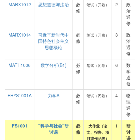
MARX1012
思想道德与法治
必
2
政
笔试（开卷）
修
治
通
修
MARX1014
习近平新时代中
必
3
政
笔试（开卷）
国特色社会主义
修
治
思想概论
通
修
MATH1006
数学分析(B1)
必
6
数
笔试（闭卷）
修
学
通
修
PHYS1001A
力学A
必
4
物
笔试（闭卷）
修
理
通
修
FS1001
“科学与社会”研
必
1
研
大作业（论
讨课
修
讨
文、报告、项
课
目或作品等）