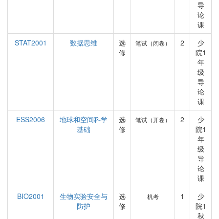
导
论
课
STAT2001
数据思维
选
2
少
笔试（闭卷）
修
院1
年
级
导
论
课
ESS2006
地球和空间科学
选
2
少
笔试（开卷）
基础
修
院1
年
级
导
论
课
BIO2001
生物实验安全与
选
1
少
机考
防护
修
院1
秋