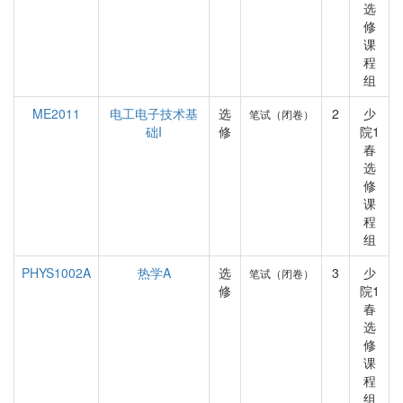
选
修
课
程
组
ME2011
电工电子技术基
选
2
少
笔试（闭卷）
础I
修
院1
春
选
修
课
程
组
PHYS1002A
热学A
选
3
少
笔试（闭卷）
修
院1
春
选
修
课
程
组