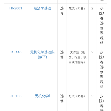
FIN2001
经济学基础
选
2
少
笔试（闭卷）
修
院1
春
选
修
课
程
组
019148
无机化学基础实
选
2
少
大作业（论
验(下)
修
院1
文、报告、项
春
目或作品等）
选
修
课
程
组
019166
无机化学I
选
2
少
笔试（闭卷）
修
院1
春
选