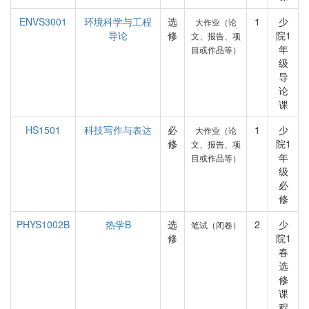
ENVS3001
环境科学与工程
选
1
少
大作业（论
导论
修
院1
文、报告、项
年
目或作品等）
级
导
论
课
HS1501
科技写作与表达
必
1
少
大作业（论
修
院1
文、报告、项
年
目或作品等）
级
必
修
PHYS1002B
热学B
选
2
少
笔试（闭卷）
修
院1
春
选
修
课
程