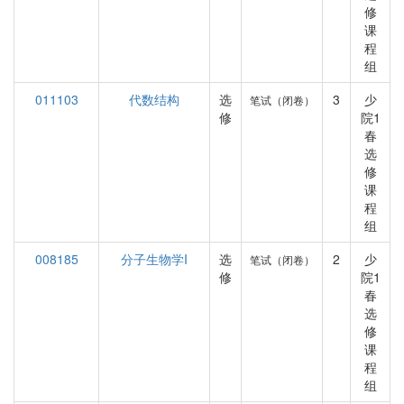
修
课
程
组
011103
代数结构
选
3
少
笔试（闭卷）
修
院1
春
选
修
课
程
组
008185
分子生物学I
选
2
少
笔试（闭卷）
修
院1
春
选
修
课
程
组