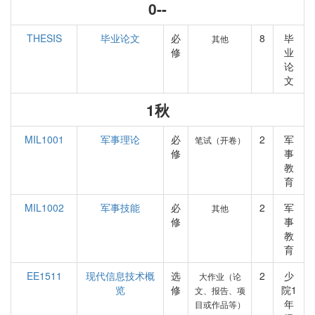
0--
THESIS
毕业论文
必
8
毕
其他
修
业
论
文
1秋
MIL1001
军事理论
必
2
军
笔试（开卷）
修
事
教
育
MIL1002
军事技能
必
2
军
其他
修
事
教
育
EE1511
现代信息技术概
选
2
少
大作业（论
览
修
院1
文、报告、项
年
目或作品等）