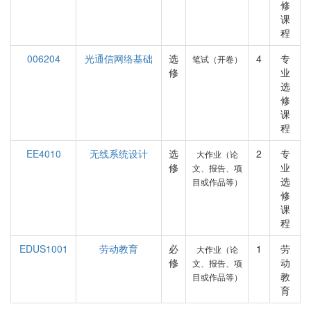
修
课
程
006204
光通信网络基础
选
4
专
笔试（开卷）
修
业
选
修
课
程
EE4010
无线系统设计
选
2
专
大作业（论
修
业
文、报告、项
选
目或作品等）
修
课
程
EDUS1001
劳动教育
必
1
劳
大作业（论
修
动
文、报告、项
教
目或作品等）
育