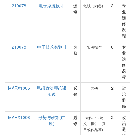
210078
电子系统设计
选
2
专
笔试（闭卷）
修
业
选
修
课
程
210075
电子技术实验III
选
0
专
实验操作
修
业
选
修
课
程
MARX1005
思想政治理论课
必
2
政
其他
实践
修
治
通
修
MARX1006
形势与政策(讲
必
2
政
大作业（论
座)
修
治
文、报告、项
通
目或作品等）