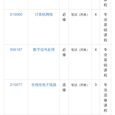
程
210060
计算机网络
必
4
专
笔试（闭卷）
修
业
基
础
课
程
006187
数字信号处理
必
4
专
笔试（闭卷）
修
业
基
础
课
程
210077
非线性电子线路
选
3
专
笔试（闭卷）
修
业
选
修
课
程