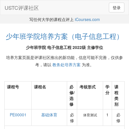
USTC评课社区
登录
写任何大学的课程点评上
iCourses.com
少年班学院培养方案（电子信息工程）
少年班学院 电子信息工程 2022级 主修学位
培养方案页面是评课社区推出的新功能，信息可能不完善，仅供参
考，请以
教务处培养方案
为准。
课程号
课程名
必
考核形式
学
课
修/
分
程
选
类
修
别
PE00001
基础体育
必
1
必
体育测试
修
修