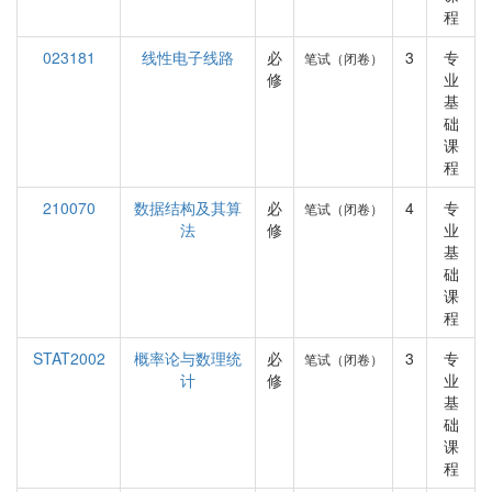
程
023181
线性电子线路
必
3
专
笔试（闭卷）
修
业
基
础
课
程
210070
数据结构及其算
必
4
专
笔试（闭卷）
法
修
业
基
础
课
程
STAT2002
概率论与数理统
必
3
专
笔试（闭卷）
计
修
业
基
础
课
程