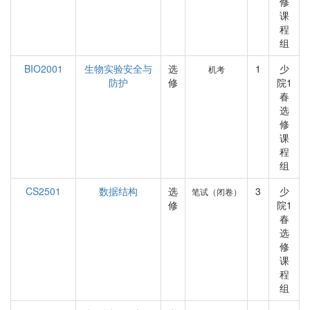
修
课
程
组
BIO2001
生物实验安全与
选
1
少
机考
防护
修
院1
春
选
修
课
程
组
CS2501
数据结构
选
3
少
笔试（闭卷）
修
院1
春
选
修
课
程
组