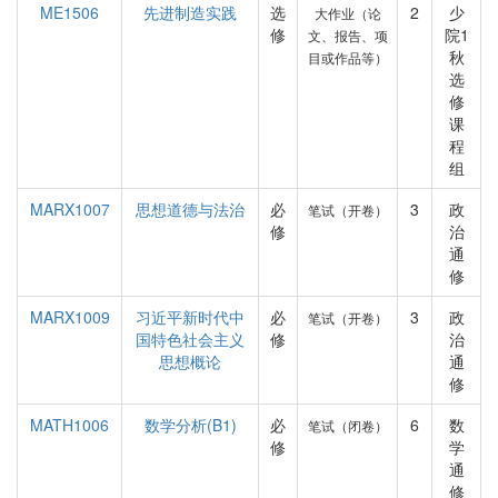
ME1506
先进制造实践
选
2
少
大作业（论
修
院1
文、报告、项
秋
目或作品等）
选
修
课
程
组
MARX1007
思想道德与法治
必
3
政
笔试（开卷）
修
治
通
修
MARX1009
习近平新时代中
必
3
政
笔试（开卷）
国特色社会主义
修
治
思想概论
通
修
MATH1006
数学分析(B1)
必
6
数
笔试（闭卷）
修
学
通
修