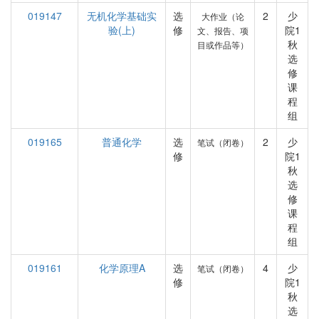
019147
无机化学基础实
选
2
少
大作业（论
验(上)
修
院1
文、报告、项
秋
目或作品等）
选
修
课
程
组
019165
普通化学
选
2
少
笔试（闭卷）
修
院1
秋
选
修
课
程
组
019161
化学原理A
选
4
少
笔试（闭卷）
修
院1
秋
选