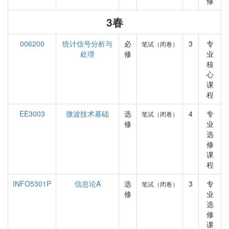
修
3春
006200
统计信号分析与
必
3
专
笔试（闭卷）
处理
修
业
核
心
课
程
EE3003
微波技术基础
选
4
专
笔试（闭卷）
修
业
选
修
课
程
INFO5301P
信息论A
选
3
专
笔试（闭卷）
修
业
选
修
课