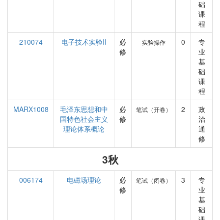
础
课
程
210074
电子技术实验II
必
0
专
实验操作
修
业
基
础
课
程
MARX1008
毛泽东思想和中
必
2
政
笔试（开卷）
国特色社会主义
修
治
理论体系概论
通
修
3秋
006174
电磁场理论
必
3
专
笔试（闭卷）
修
业
基
础
课