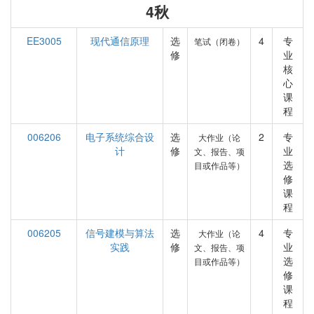
4秋
EE3005
现代通信原理
选
4
专
笔试（闭卷）
修
业
核
心
课
程
006206
电子系统综合设
选
2
专
大作业（论
计
修
业
文、报告、项
选
目或作品等）
修
课
程
006205
信号建模与算法
选
4
专
大作业（论
实践
修
业
文、报告、项
选
目或作品等）
修
课
程