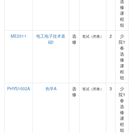
选
修
课
程
组
ME2011
电工电子技术基
选
2
少
笔试（闭卷）
础I
修
院1
春
选
修
课
程
组
PHYS1002A
热学A
选
3
少
笔试（闭卷）
修
院1
春
选
修
课
程
组