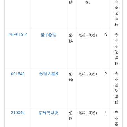
修
业
卷）
基
础
课
程
PHYS1010
量子物理
必
3
专
笔试（闭卷）
修
业
基
础
课
程
001549
数理方程B
必
2
专
笔试（闭卷）
修
业
基
础
课
程
210049
信号与系统
必
4
专
笔试（闭卷）
修
业
基