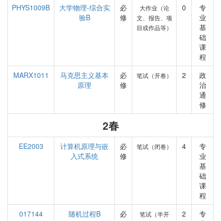
PHYS1009B
大学物理-综合实
必
0
专
大作业（论
验B
修
业
文、报告、项
基
目或作品等）
础
课
程
MARX1011
马克思主义基本
必
2
政
笔试（开卷）
原理
修
治
通
修
2春
EE2003
计算机原理与嵌
必
4
专
笔试（闭卷）
入式系统
修
业
基
础
课
程
017144
随机过程B
必
2
专
笔试（半开