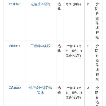
210045
电路基本理论
选
3
少
笔试（闭卷）
修
院1
春
选
修
课
程
组
209011
工程科学实践
选
2
少
大作业（论
修
院1
文、报告、项
春
目或作品等）
选
修
课
程
组
CS4009
程序设计进阶与
选
3
少
大作业（论
实践
修
院1
文、报告、项
春
目或作品等）
选