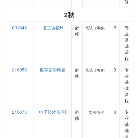
修
2秋
001548
复变函数B
必
2
专
笔试（闭卷）
修
业
基
础
课
程
210050
数字逻辑电路
必
3
专
笔试（闭卷）
修
业
基
础
课
程
210073
电子技术实验I
必
0
专
实验操作
修
业
基
础
课