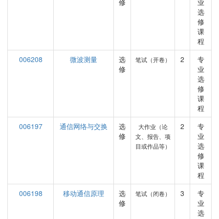
修
业
选
修
课
程
006208
微波测量
选
2
专
笔试（开卷）
修
业
选
修
课
程
006197
通信网络与交换
选
2
专
大作业（论
修
业
文、报告、项
选
目或作品等）
修
课
程
006198
移动通信原理
选
3
专
笔试（闭卷）
修
业
选