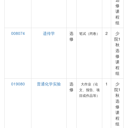
修
课
程
组
008074
遗传学
选
2
少
笔试（闭卷）
修
院1
秋
选
修
课
程
组
019080
普通化学实验
选
1
少
大作业（论
修
院1
文、报告、项
秋
目或作品等）
选
修
课
程
组