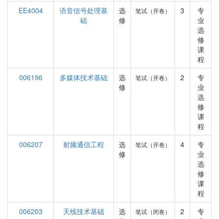
EE4004
语音信号处理基
选
3
专
笔试（开卷）
础
修
业
选
修
课
程
006196
多媒体技术基础
选
2
专
笔试（开卷）
修
业
选
修
课
程
006207
射频通信工程
选
4
专
笔试（开卷）
修
业
选
修
课
程
006203
天线技术基础
选
2
专
笔试（闭卷）