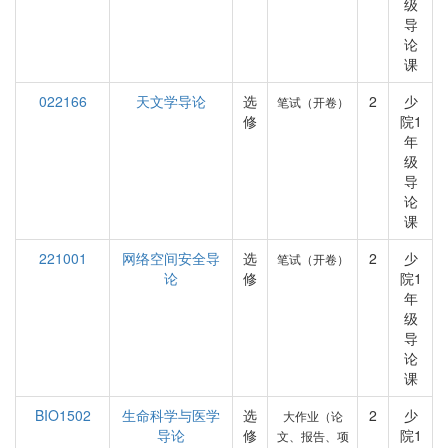
级
导
论
课
022166
天文学导论
选
2
少
笔试（开卷）
修
院1
年
级
导
论
课
221001
网络空间安全导
选
2
少
笔试（开卷）
论
修
院1
年
级
导
论
课
BIO1502
生命科学与医学
选
2
少
大作业（论
导论
修
院1
文、报告、项