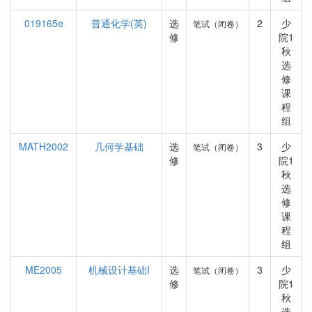
019165e
普通化学(英)
选
2
少
笔试（闭卷）
修
院1
秋
选
修
课
程
组
MATH2002
几何学基础
选
3
少
笔试（闭卷）
修
院1
秋
选
修
课
程
组
ME2005
机械设计基础I
选
3
少
笔试（闭卷）
修
院1
秋
选