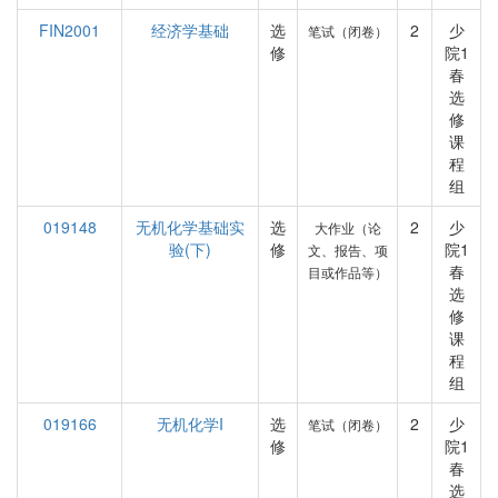
FIN2001
经济学基础
选
2
少
笔试（闭卷）
修
院1
春
选
修
课
程
组
019148
无机化学基础实
选
2
少
大作业（论
验(下)
修
院1
文、报告、项
春
目或作品等）
选
修
课
程
组
019166
无机化学I
选
2
少
笔试（闭卷）
修
院1
春
选