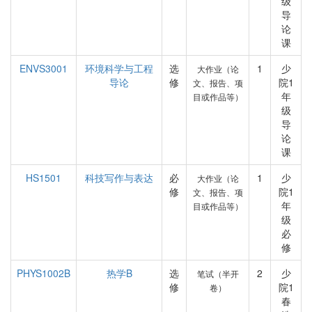
级
导
论
课
ENVS3001
环境科学与工程
选
1
少
大作业（论
导论
修
院1
文、报告、项
年
目或作品等）
级
导
论
课
HS1501
科技写作与表达
必
1
少
大作业（论
修
院1
文、报告、项
年
目或作品等）
级
必
修
PHYS1002B
热学B
选
2
少
笔试（半开
修
院1
卷）
春