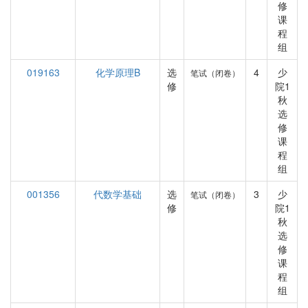
修
课
程
组
019163
化学原理B
选
4
少
笔试（闭卷）
修
院1
秋
选
修
课
程
组
001356
代数学基础
选
3
少
笔试（闭卷）
修
院1
秋
选
修
课
程
组