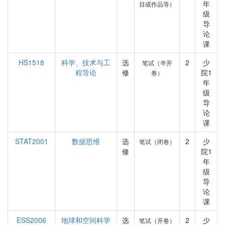
年
目或作品等）
级
导
论
课
HS1518
科学、技术与工
选
2
少
笔试（半开
程导论
修
院1
卷）
年
级
导
论
课
STAT2001
数据思维
选
2
少
笔试（闭卷）
修
院1
年
级
导
论
课
ESS2006
地球和空间科学
选
2
少
笔试（开卷）