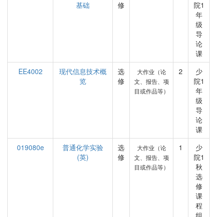
基础
修
院1
年
级
导
论
课
EE4002
现代信息技术概
选
2
少
大作业（论
览
修
院1
文、报告、项
年
目或作品等）
级
导
论
课
019080e
普通化学实验
选
1
少
大作业（论
(英)
修
院1
文、报告、项
秋
目或作品等）
选
修
课
程
组