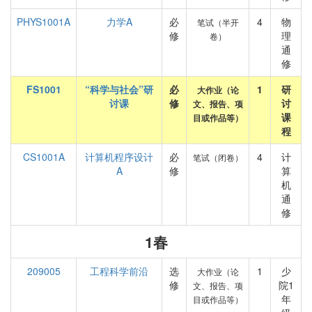
PHYS1001A
力学A
必
4
物
笔试（半开
修
理
卷）
通
修
FS1001
“科学与社会”研
必
1
研
大作业（论
讨课
修
讨
文、报告、项
课
目或作品等）
程
CS1001A
计算机程序设计
必
4
计
笔试（闭卷）
A
修
算
机
通
修
1春
209005
工程科学前沿
选
1
少
大作业（论
修
院1
文、报告、项
年
目或作品等）