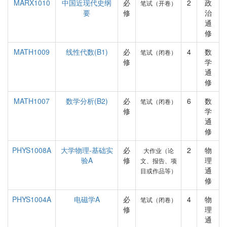
MARX1010
中国近现代史纲
必
2
政
笔试（开卷）
要
修
治
通
修
MATH1009
线性代数(B1)
必
4
数
笔试（闭卷）
修
学
通
修
MATH1007
数学分析(B2)
必
6
数
笔试（闭卷）
修
学
通
修
PHYS1008A
大学物理-基础实
必
2
物
大作业（论
验A
修
理
文、报告、项
通
目或作品等）
修
PHYS1004A
电磁学A
必
4
物
笔试（闭卷）
修
理
通