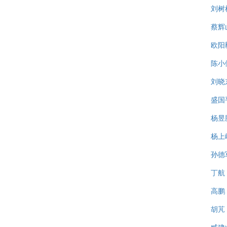
刘树
蔡辉
欧阳
陈小
刘晓
盛国
杨昱
杨上
孙德
丁航
高鹏
胡芃