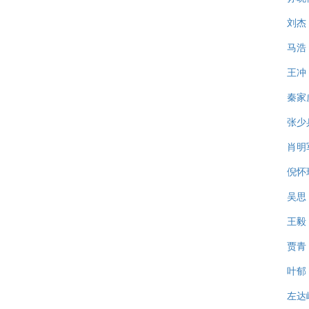
刘杰
马浩
王冲
秦家
张少
肖明
倪怀
吴思
王毅
贾青
叶郁
左达