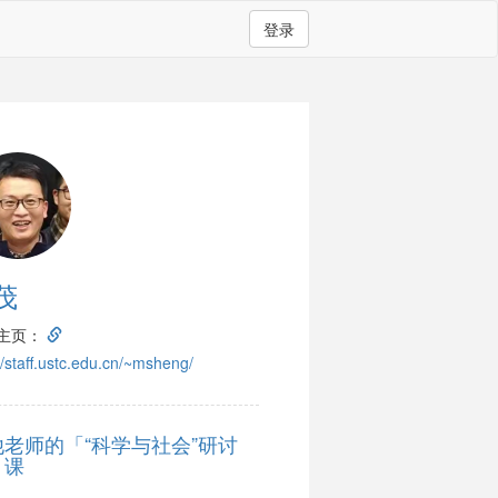
登录
茂
主页：
//staff.ustc.edu.cn/~msheng/
他老师的「“科学与社会”研讨
」课