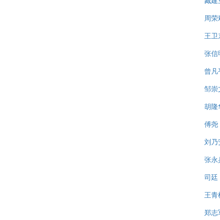
臧建
周荣
王卫
张信
曾凡
邹崇
胡隆
傅尧
刘乃
张永
司廷
王青
郑志