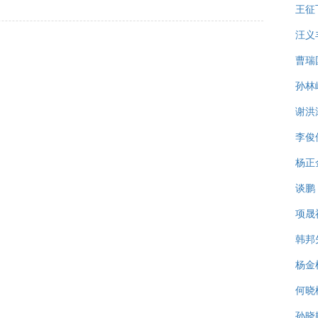
王征
汪义
曹瑞
孙林
谢洪
李俊
杨正
谈鹏
项晟
韩邦
杨金
何晓
孙晓