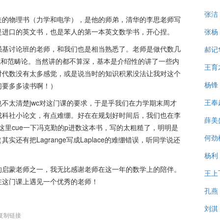
张洁
关的物理书（力学和电学），是他的师弟，清华的李思老师写
是进口的英文书，也是苯人的第一本英文数学书，开心捏。
张杨
强基讨论班的老师，和我们也是相当熟悉了。老师是做代数几
郝记
曲线和范畴论。当然讲的都不算深，基本是介绍性的讲了一些内
王育
对代数没有太多感觉，或是说当时的知识积累没法让我对这个
杨锋
们要多多读书啊！）
王奉
不太清楚jwc对这门课的要求，于是乎我们在力学期末周才
成科社小论文，有点难绷。好在在规划好时间后，我们也在李
薛美
这里cue一下冯克勤的p进数这本书，写的太粗糙了，明明是
何劲
还有把Lagrange写成Laplace的难绷错误，听同学说还
杨利
的启蒙老师之一，我无比感谢老师在这一年的数学上的陪伴。
王上
在这门课上遇见一个优秀的老师！
孔燕
刘淇
复制链接