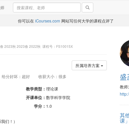
导师
你可以在
iCourses.com
网站写任何大学的课程点评了
4春 2023秋 2023春 2022秋 课程号：FS10015X
所属培养方案
盛
给分好坏：超好
收获大小：很多
教师
教学类型：
理论课
http:
开课单位：
数学科学学院
学分：
1.0
其
课
诉我们！）