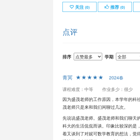
关注
推荐
(
0
)
(
0
)
点评
排序
学期
青冥
2024春
课程难度：中等
作业多少：很少
因为盛茂老师的工作原因，本学年的科
茂老师只是来和我们闲聊过几次。
先说说盛茂老师。盛茂老师和我们聊天
科大的生活侃侃而谈。印象比较深的是
着又谈到了对妮可数学教育的想法，觉得