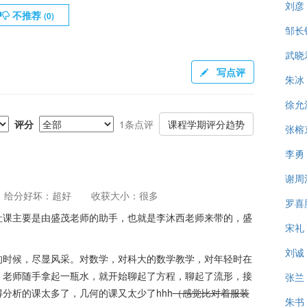
刘彦
不推荐
(
0
)
邹长
武晓
写点评
朱冰
徐允
评分
1条点评
课程学期评分趋势
张榕
李勇
谢周
给分好坏：超好
收获大小：很多
罗喜
社课主要是由盛茂老师的助手，也就是李沐西老师来带的，盛
宋礼
刘诚
的时候，尽显风采。对数学，对科大的数学教学，对年轻时在
，老师随手拿起一瓶水，就开始聊起了方程，聊起了流形，接
张兰
分析的课太多了，几何的课又太少了hhh
（感觉比对着服装
朱书