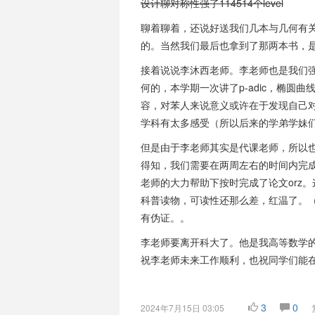
设计聊对称性强了114514个level
聊着聊着，还说好送我们几本与几何有
的。当然我们最后也拿到了那两本书，
接着说说李沐西老师。李老师也是我们
何的，本学期一次讲了p-adic，椭圆
容，对苯人来说意义或许在于发现自己
学科有太多感受（所以后来的学弟学妹
但是由于李老师其实是代课老师，所以也
得知，我们需要在两周左右的时间内完
老师的大力帮助下按时完成了论文orz。
科普读物，可读性还那么差，红温了。（其实
有伪证。。
李老师要离开科大了。他是我高等数学
祝李老师未来工作顺利，也祝同学们能
3
0
2024年7月15日 03:05