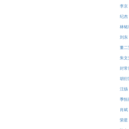
李京
纪杰
林铭
刘东
董二
朱文
封常
胡衍
汪炀
季恒
肖斌
荣星