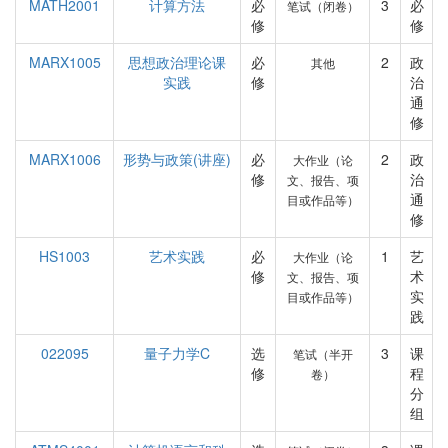
MATH2001
计算方法
必
3
必
笔试（闭卷）
修
修
MARX1005
思想政治理论课
必
2
政
其他
实践
修
治
通
修
MARX1006
形势与政策(讲座)
必
2
政
大作业（论
修
治
文、报告、项
通
目或作品等）
修
HS1003
艺术实践
必
1
艺
大作业（论
修
术
文、报告、项
实
目或作品等）
践
022095
量子力学C
选
3
课
笔试（半开
修
程
卷）
分
组