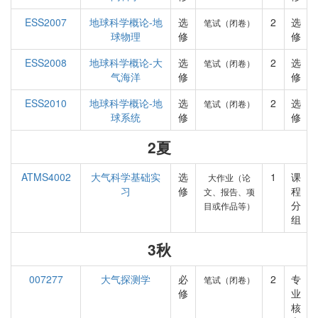
ESS2007
地球科学概论-地
选
2
选
笔试（闭卷）
球物理
修
修
ESS2008
地球科学概论-大
选
2
选
笔试（闭卷）
气海洋
修
修
ESS2010
地球科学概论-地
选
2
选
笔试（闭卷）
球系统
修
修
2夏
ATMS4002
大气科学基础实
选
1
课
大作业（论
习
修
程
文、报告、项
分
目或作品等）
组
3秋
007277
大气探测学
必
2
专
笔试（闭卷）
修
业
核