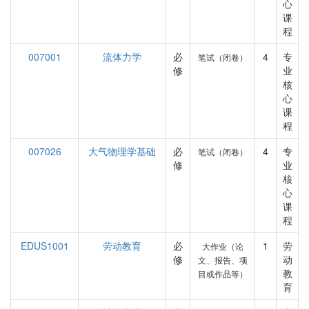
心
课
程
007001
流体力学
必
4
专
笔试（闭卷）
修
业
核
心
课
程
007026
大气物理学基础
必
4
专
笔试（闭卷）
修
业
核
心
课
程
EDUS1001
劳动教育
必
1
劳
大作业（论
修
动
文、报告、项
教
目或作品等）
育