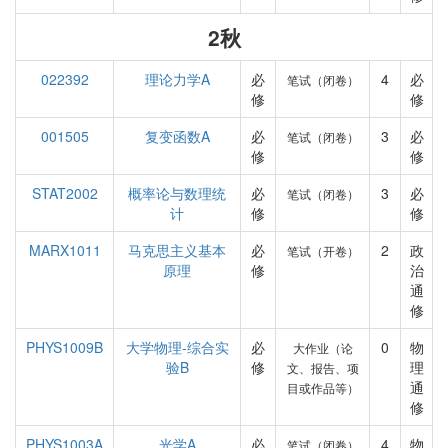
2秋
022392
理论力学A
必
4
必
笔试（闭卷）
修
修
001505
复变函数A
必
3
必
笔试（闭卷）
修
修
STAT2002
概率论与数理统
必
3
必
笔试（闭卷）
计
修
修
MARX1011
马克思主义基本
必
2
政
笔试（开卷）
原理
修
治
通
修
PHYS1009B
大学物理-综合实
必
0
物
大作业（论
验B
修
理
文、报告、项
通
目或作品等）
修
PHYS1003A
光学A
必
4
物
笔试（闭卷）