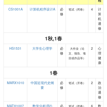
程
CS1001A
计算机程序设计A
必
4
计
笔试（闭卷）
修
算
机
通
修
1秋,1春
HS1531
大学生心理学
必
2
心
大作业（论
修
理
文、报告、项
健
目或作品等）
康
1春
MARX1010
中国近现代史纲
必
2
政
笔试（开卷）
要
修
治
通
修
MATH1007
数学分析(B2)
必
6
数
笔试（闭卷）