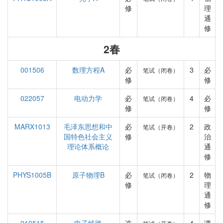
修
理
通
修
2春
001506
数理方程A
必
3
必
笔试（闭卷）
修
修
022057
电动力学
必
4
必
笔试（闭卷）
修
修
MARX1013
毛泽东思想和中
必
2
政
笔试（开卷）
国特色社会主义
修
治
理论体系概论
通
修
PHYS1005B
原子物理B
必
2
物
笔试（闭卷）
修
理
通
修