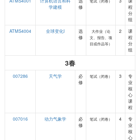
ATMS4001
计算机语言和科
选
3
课
笔试（闭卷）
学建模
修
程
分
组
ATMS4004
全球变化I
选
2
课
大作业（论
修
程
文、报告、项
分
目或作品等）
组
3春
007286
天气学
必
3
专
笔试（闭卷）
修
业
核
心
课
程
007016
动力气象学
必
4
专
笔试（闭卷）
修
业
核
心