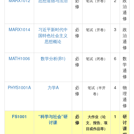
MARX1012
思想道德与法治
必
2
政
笔试（开卷）
修
治
通
修
MARX1014
习近平新时代中
必
3
政
笔试（开卷）
国特色社会主义
修
治
思想概论
通
修
MATH1006
数学分析(B1)
必
6
数
笔试（闭卷）
修
学
通
修
PHYS1001A
力学A
必
4
物
笔试（半开
修
理
卷）
通
修
FS1001
“科学与社会”研
必
1
研
大作业（论
讨课
修
讨
文、报告、项
课
目或作品等）