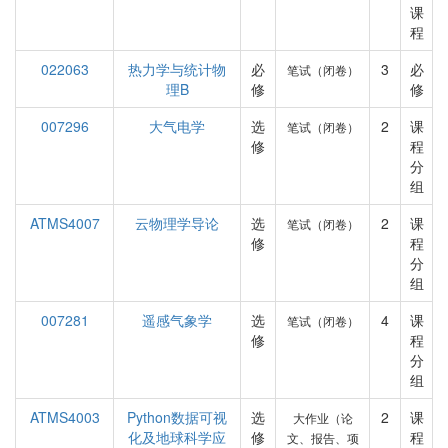
课
程
022063
热力学与统计物
必
3
必
笔试（闭卷）
理B
修
修
007296
大气电学
选
2
课
笔试（闭卷）
修
程
分
组
ATMS4007
云物理学导论
选
2
课
笔试（闭卷）
修
程
分
组
007281
遥感气象学
选
4
课
笔试（闭卷）
修
程
分
组
ATMS4003
Python数据可视
选
2
课
大作业（论
化及地球科学应
修
程
文、报告、项