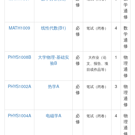
修
学
通
修
MATH1009
线性代数(B1)
必
4
数
笔试（闭卷）
修
学
通
修
PHYS1008B
大学物理-基础实
必
1
物
大作业（论
验B
修
理
文、报告、项
通
目或作品等）
修
PHYS1002A
热学A
必
3
物
笔试（闭卷）
修
理
通
修
PHYS1004A
电磁学A
必
4
物
笔试（闭卷）
修
理
通
修