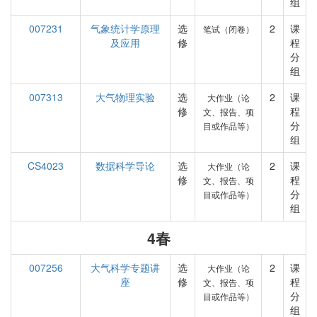
组
007231
气象统计学原理
选
2
课
笔试（闭卷）
及应用
修
程
分
组
007313
大气物理实验
选
2
课
大作业（论
修
程
文、报告、项
分
目或作品等）
组
CS4023
数据科学导论
选
2
课
大作业（论
修
程
文、报告、项
分
目或作品等）
组
4春
007256
大气科学专题讲
选
2
课
大作业（论
座
修
程
文、报告、项
分
目或作品等）
组