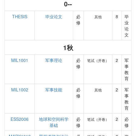
0--
THESIS
毕业论文
必
8
毕
其他
修
业
论
文
1秋
MIL1001
军事理论
必
2
军
笔试（开卷）
修
事
教
育
MIL1002
军事技能
必
2
军
其他
修
事
教
育
ESS2006
地球和空间科学
必
2
必
笔试（开卷）
基础
修
修