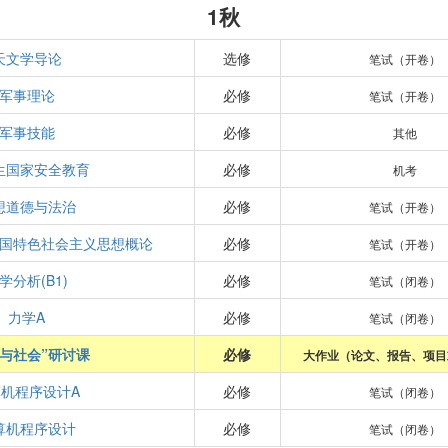
1秋
天文学导论
选修
笔试（开卷）
军事理论
必修
笔试（开卷）
军事技能
必修
其他
生国家安全教育
必修
机考
想道德与法治
必修
笔试（开卷）
国特色社会主义思想概论
必修
笔试（开卷）
学分析(B1)
必修
笔试（闭卷）
力学A
必修
笔试（闭卷）
学与社会”研讨课
必修
大作业（论文、报告、项目
机程序设计A
必修
笔试（闭卷）
算机程序设计
必修
笔试（闭卷）