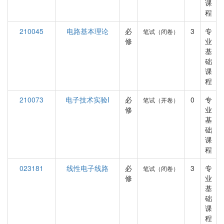
课
程
210045
电路基本理论
必
3
专
笔试（闭卷）
修
业
基
础
课
程
210073
电子技术实验I
必
0
专
笔试（开卷）
修
业
基
础
课
程
023181
线性电子线路
必
3
专
笔试（闭卷）
修
业
基
础
课
程