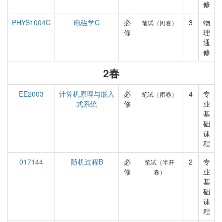
修
PHYS1004C
电磁学C
必
3
物
笔试（闭卷）
修
理
通
修
2春
EE2003
计算机原理与嵌入
必
4
专
笔试（闭卷）
式系统
修
业
基
础
课
程
017144
随机过程B
必
2
专
笔试（半开
修
业
卷）
基
础
课
程