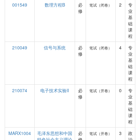
001549
数理方程B
必
2
专
笔试（闭卷）
修
业
基
础
课
程
210049
信号与系统
必
4
专
笔试（闭卷）
修
业
基
础
课
程
210074
电子技术实验II
必
0
专
笔试（开卷）
修
业
基
础
课
程
MARX1004
毛泽东思想和中国
必
3
政
笔试（开卷）
特色社会主义理论
修
治