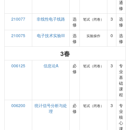
通
修
210077
非线性电子线路
选
3
选
笔试（闭卷）
修
修
210075
电子技术实验III
选
0
选
实验操作
修
修
3春
006125
信息论A
必
3
专
笔试（闭卷）
修
业
基
础
课
程
006200
统计信号分析与处
必
3
专
笔试（闭卷）
理
修
业
核
心
课