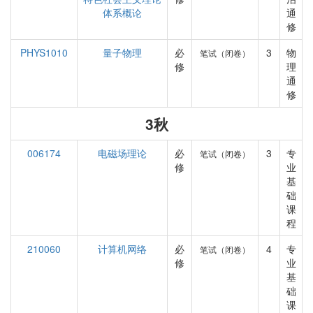
体系概论
通
修
PHYS1010
量子物理
必
3
物
笔试（闭卷）
修
理
通
修
3秋
006174
电磁场理论
必
3
专
笔试（闭卷）
修
业
基
础
课
程
210060
计算机网络
必
4
专
笔试（闭卷）
修
业
基
础
课