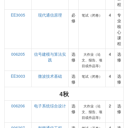
程
EE3005
现代通信原理
必
4
专
笔试（闭卷）
修
业
核
心
课
程
006205
信号建模与算法实
选
4
选
大作业（论
践
修
修
文、报告、项
目或作品等）
EE3003
微波技术基础
选
4
选
笔试（闭卷）
修
修
4秋
006206
电子系统综合设计
选
2
选
大作业（论
修
修
文、报告、项
目或作品等）
006207
射频通信工程
选
4
选
笔试（开卷）