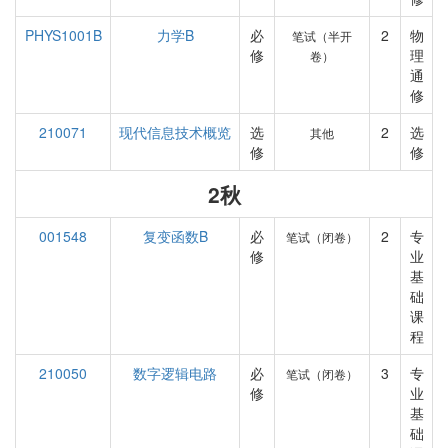
PHYS1001B
力学B
必
2
物
笔试（半开
修
理
卷）
通
修
210071
现代信息技术概览
选
2
选
其他
修
修
2秋
001548
复变函数B
必
2
专
笔试（闭卷）
修
业
基
础
课
程
210050
数字逻辑电路
必
3
专
笔试（闭卷）
修
业
基
础