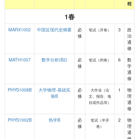
程
1春
MARX1002
中国近现代史纲要
必
3
政
笔试（开卷）
修
治
通
修
MATH1007
数学分析(B2)
必
6
数
笔试（闭卷）
修
学
通
修
PHYS1008B
大学物理-基础实
必
1
物
大作业（论
验B
修
理
文、报告、项
通
目或作品等）
修
PHYS1002B
热学B
必
2
物
笔试（半开
修
理
卷）
通
修