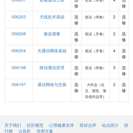
修
修
006203
天线技术基础
选
2
选
笔试（闭卷）
修
修
006208
微波测量
选
2
选
笔试（开卷）
修
修
006204
光通信网络基础
选
4
选
笔试（开卷）
修
修
006198
移动通信原理
选
3
选
笔试（闭卷）
修
修
006197
通信网络与交换
选
2
选
大作业（论
修
修
文、报告、项
目或作品等）
关于我们
社区规范
心理健康支持
投诉点评
站点统计
排
行榜
公告栏
培养方案