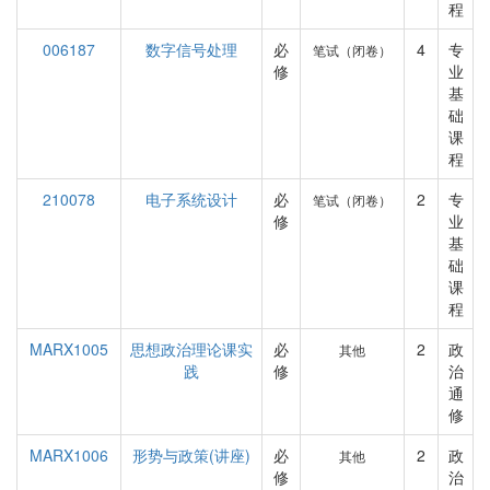
程
006187
数字信号处理
必
4
专
笔试（闭卷）
修
业
基
础
课
程
210078
电子系统设计
必
2
专
笔试（闭卷）
修
业
基
础
课
程
MARX1005
思想政治理论课实
必
2
政
其他
践
修
治
通
修
MARX1006
形势与政策(讲座)
必
2
政
其他
修
治