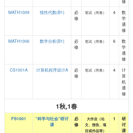
修
MATH1009
线性代数(B1)
必
4
数
笔试（闭卷）
修
学
通
修
MATH1006
数学分析(B1)
必
6
数
笔试（闭卷）
修
学
通
修
CS1001A
计算机程序设计A
必
4
计
笔试（闭卷）
修
算
机
通
修
1秋,1春
FS1001
“科学与社会”研讨
必
1
研
大作业（论
课
修
讨
文、报告、项
课
目或作品等）