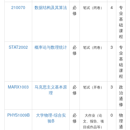
210070
数据结构及其算法
必
4
专
笔试（闭卷）
修
业
基
础
课
程
STAT2002
概率论与数理统计
必
3
专
笔试（闭卷）
修
业
基
础
课
程
MARX1003
马克思主义基本原
必
3
政
笔试（开卷）
理
修
治
通
修
PHYS1009B
大学物理-综合实
必
0
物
大作业（论
验B
修
理
文、报告、项
通
目或作品等）