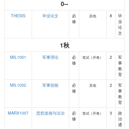
0--
THESIS
毕业论文
必
8
毕
其他
修
业
论
文
1秋
MIL1001
军事理论
必
2
军
笔试（开卷）
修
事
教
育
MIL1002
军事技能
必
2
军
其他
修
事
教
育
MARX1007
思想道德与法治
必
3
政
笔试（开卷）
修
治
通