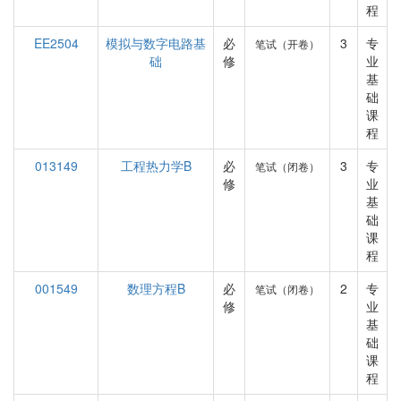
程
EE2504
模拟与数字电路基
必
3
专
笔试（开卷）
础
修
业
基
础
课
程
013149
工程热力学B
必
3
专
笔试（闭卷）
修
业
基
础
课
程
001549
数理方程B
必
2
专
笔试（闭卷）
修
业
基
础
课
程