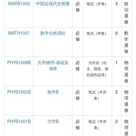
MARX1002
中国近现代史纲要
必
3
政
笔试（开卷）
修
治
通
修
MATH1007
数学分析(B2)
必
6
数
笔试（闭卷）
修
学
通
修
PHYS1008B
大学物理-基础实
必
1
物
大作业（论
验B
修
理
文、报告、项
通
目或作品等）
修
PHYS1002B
热学B
必
2
物
笔试（半开
修
理
卷）
通
修
PHYS1001B
力学B
必
2
物
笔试（半开
修
理
卷）
通