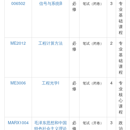
006502
信号与系统B
必
3
专
笔试（闭卷）
修
业
基
础
课
程
ME2012
工程计算方法
必
2
专
笔试（闭卷）
修
业
基
础
课
程
ME3006
工程光学I
必
4
专
笔试（闭卷）
修
业
核
心
课
程
MARX1004
毛泽东思想和中国
必
3
政
笔试（开卷）
特色社会主义理论
修
治