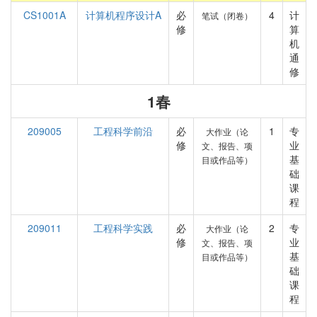
CS1001A
计算机程序设计A
必
4
计
笔试（闭卷）
修
算
机
通
修
1春
209005
工程科学前沿
必
1
专
大作业（论
修
业
文、报告、项
基
目或作品等）
础
课
程
209011
工程科学实践
必
2
专
大作业（论
修
业
文、报告、项
基
目或作品等）
础
课
程