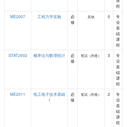
课
程
ME2007
工程力学实验
必
0
专
其他
修
业
基
础
课
程
STAT2002
概率论与数理统计
必
3
专
笔试（闭卷）
修
业
基
础
课
程
ME2011
电工电子技术基础
必
2
专
笔试（闭卷）
I
修
业
基
础
课
程