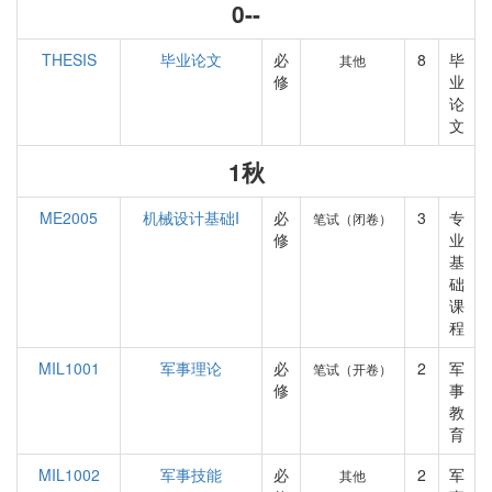
0--
THESIS
毕业论文
必
8
毕
其他
修
业
论
文
1秋
ME2005
机械设计基础I
必
3
专
笔试（闭卷）
修
业
基
础
课
程
MIL1001
军事理论
必
2
军
笔试（开卷）
修
事
教
育
MIL1002
军事技能
必
2
军
其他