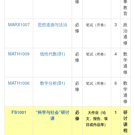
修
事
教
育
MARX1007
思想道德与法治
必
3
政
笔试（开卷）
修
治
通
修
MATH1009
线性代数(B1)
必
4
数
笔试（闭卷）
修
学
通
修
MATH1006
数学分析(B1)
必
6
数
笔试（闭卷）
修
学
通
修
FS1001
“科学与社会”研讨
必
1
研
大作业（论
课
修
讨
文、报告、项
课
目或作品等）
程