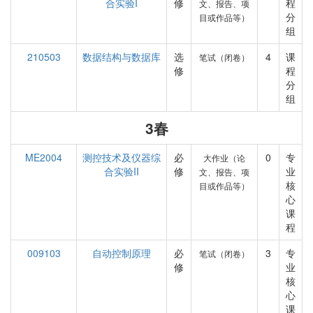
合实验I
修
程
文、报告、项
分
目或作品等）
组
210503
数据结构与数据库
选
4
课
笔试（闭卷）
修
程
分
组
3春
ME2004
测控技术及仪器综
必
0
专
大作业（论
合实验II
修
业
文、报告、项
核
目或作品等）
心
课
程
009103
自动控制原理
必
3
专
笔试（闭卷）
修
业
核
心
课