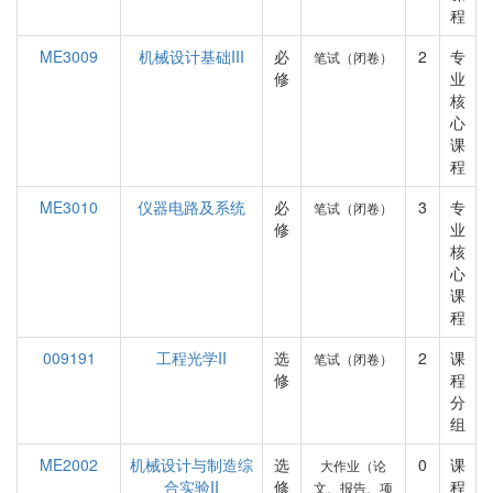
程
ME3009
机械设计基础III
必
2
专
笔试（闭卷）
修
业
核
心
课
程
ME3010
仪器电路及系统
必
3
专
笔试（闭卷）
修
业
核
心
课
程
009191
工程光学II
选
2
课
笔试（闭卷）
修
程
分
组
ME2002
机械设计与制造综
选
0
课
大作业（论
合实验II
修
程
文、报告、项