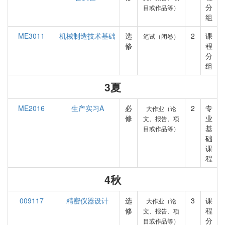
分
目或作品等）
组
ME3011
机械制造技术基础
选
2
课
笔试（闭卷）
修
程
分
组
3夏
ME2016
生产实习A
必
2
专
大作业（论
修
业
文、报告、项
基
目或作品等）
础
课
程
4秋
009117
精密仪器设计
选
3
课
大作业（论
修
程
文、报告、项
分
目或作品等）