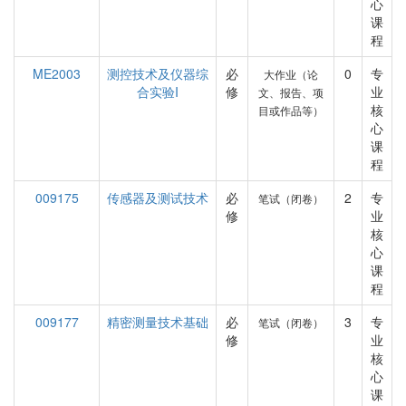
心
课
程
ME2003
测控技术及仪器综
必
0
专
大作业（论
合实验I
修
业
文、报告、项
核
目或作品等）
心
课
程
009175
传感器及测试技术
必
2
专
笔试（闭卷）
修
业
核
心
课
程
009177
精密测量技术基础
必
3
专
笔试（闭卷）
修
业
核
心
课