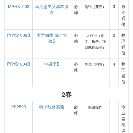
MARX1003
马克思主义基本原
必
3
政
笔试（开卷）
理
修
治
通
修
PHYS1009B
大学物理-综合实
必
0
物
大作业（论
验B
修
理
文、报告、项
通
目或作品等）
修
PHYS1004B
电磁学B
必
4
物
笔试（闭卷）
修
理
通
修
2春
EE2503
电子线路实验
必
1
专
实验操作
修
业
基
础
课