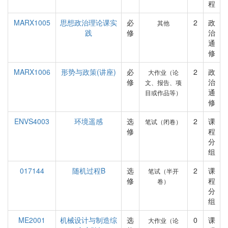
程
MARX1005
思想政治理论课实
必
2
政
其他
践
修
治
通
修
MARX1006
形势与政策(讲座)
必
2
政
大作业（论
修
治
文、报告、项
通
目或作品等）
修
ENVS4003
环境遥感
选
2
课
笔试（闭卷）
修
程
分
组
017144
随机过程B
选
2
课
笔试（半开
修
程
卷）
分
组
ME2001
机械设计与制造综
选
0
课
大作业（论