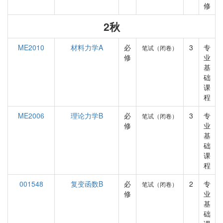
修
2秋
ME2010
材料力学A
必
3
专
笔试（闭卷）
修
业
基
础
课
程
ME2006
理论力学B
必
3
专
笔试（闭卷）
修
业
基
础
课
程
001548
复变函数B
必
2
专
笔试（闭卷）
修
业
基
础