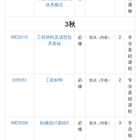
体系概论
通
修
3秋
ME2015
工程材料及成型技
必
2
专
笔试（闭卷）
术基础
修
业
基
础
课
程
005051
工程材料
必
2
专
笔试（开卷）
修
业
基
础
课
程
ME3008
机械设计基础II
必
3
专
笔试（闭卷）
修
业
核