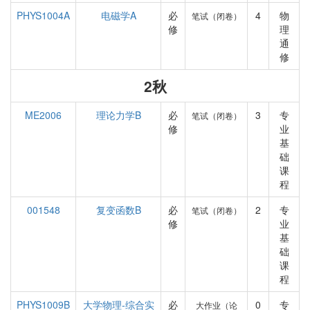
PHYS1004A
电磁学A
必
4
物
笔试（闭卷）
修
理
通
修
2秋
ME2006
理论力学B
必
3
专
笔试（闭卷）
修
业
基
础
课
程
001548
复变函数B
必
2
专
笔试（闭卷）
修
业
基
础
课
程
PHYS1009B
大学物理-综合实
必
0
专
大作业（论