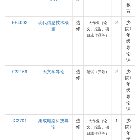
教
育
EE4002
现代信息技术概
选
2
少
大作业（论
览
修
院1
文、报告、项
年
目或作品等）
级
导
论
课
022166
天文学导论
选
2
少
笔试（开卷）
修
院1
年
级
导
论
课
IC2701
集成电路科技导
选
1
少
大作业（论
论
修
院1
文、报告、项
年
目或作品等）
级