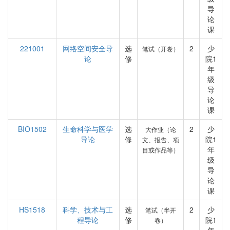
导
论
课
221001
网络空间安全导
选
2
少
笔试（开卷）
论
修
院1
年
级
导
论
课
BIO1502
生命科学与医学
选
2
少
大作业（论
导论
修
院1
文、报告、项
年
目或作品等）
级
导
论
课
HS1518
科学、技术与工
选
2
少
笔试（半开
程导论
修
院1
卷）