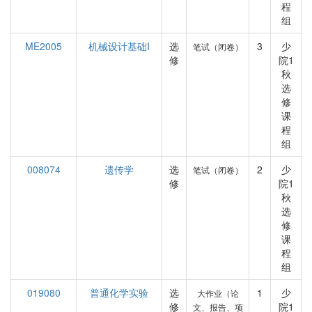
程
组
ME2005
机械设计基础I
选
3
少
笔试（闭卷）
修
院1
秋
选
修
课
程
组
008074
遗传学
选
2
少
笔试（闭卷）
修
院1
秋
选
修
课
程
组
019080
普通化学实验
选
1
少
大作业（论
修
院1
文、报告、项