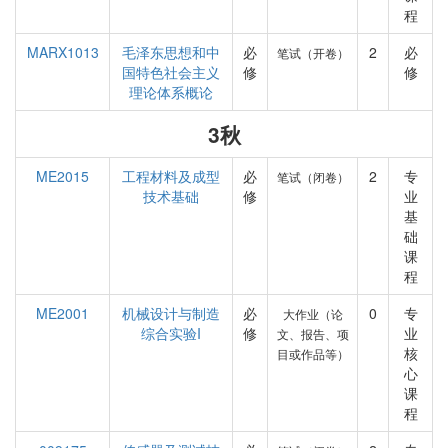
程
MARX1013
毛泽东思想和中
必
2
必
笔试（开卷）
国特色社会主义
修
修
理论体系概论
3秋
ME2015
工程材料及成型
必
2
专
笔试（闭卷）
技术基础
修
业
基
础
课
程
ME2001
机械设计与制造
必
0
专
大作业（论
综合实验I
修
业
文、报告、项
核
目或作品等）
心
课
程