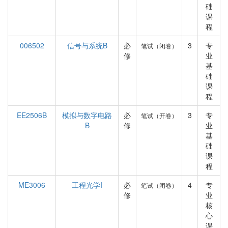
础
课
程
006502
信号与系统B
必
3
专
笔试（闭卷）
修
业
基
础
课
程
EE2506B
模拟与数字电路
必
3
专
笔试（开卷）
B
修
业
基
础
课
程
ME3006
工程光学I
必
4
专
笔试（闭卷）
修
业
核
心
课