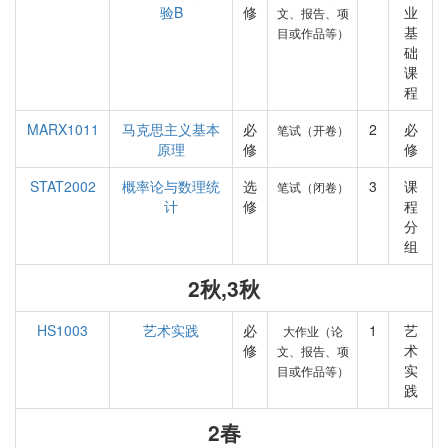
验B
修
业
文、报告、项
基
目或作品等）
础
课
程
MARX1011
马克思主义基本
必
2
必
笔试（开卷）
原理
修
修
STAT2002
概率论与数理统
选
3
课
笔试（闭卷）
计
修
程
分
组
2秋,3秋
HS1003
艺术实践
必
1
艺
大作业（论
修
术
文、报告、项
实
目或作品等）
践
2春