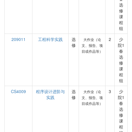
选
修
课
程
组
209011
工程科学实践
选
2
少
大作业（论
修
院1
文、报告、项
春
目或作品等）
选
修
课
程
组
CS4009
程序设计进阶与
选
3
少
大作业（论
实践
修
院1
文、报告、项
春
目或作品等）
选
修
课
程