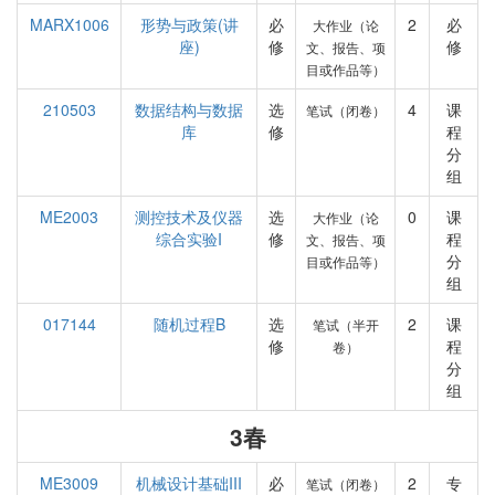
MARX1006
形势与政策(讲
必
2
必
大作业（论
座)
修
修
文、报告、项
目或作品等）
210503
数据结构与数据
选
4
课
笔试（闭卷）
库
修
程
分
组
ME2003
测控技术及仪器
选
0
课
大作业（论
综合实验I
修
程
文、报告、项
分
目或作品等）
组
017144
随机过程B
选
2
课
笔试（半开
修
程
卷）
分
组
3春
ME3009
机械设计基础III
必
2
专
笔试（闭卷）