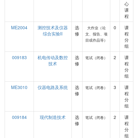
心
课
程
ME2004
测控技术及仪器
选
0
课
大作业（论
综合实验II
修
程
文、报告、项
分
目或作品等）
组
009183
机电传动及数控
选
2
课
笔试（闭卷）
技术
修
程
分
组
ME3010
仪器电路及系统
选
3
课
笔试（闭卷）
修
程
分
组
009184
现代制造技术
选
2
课
笔试（闭卷）
修
程
分
组