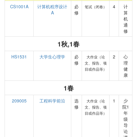
CS1001A
计算机程序设计
必
4
计
笔试（闭卷）
A
修
算
机
通
修
1秋,1春
HS1531
大学生心理学
必
2
心
大作业（论
修
理
文、报告、项
健
目或作品等）
康
1春
209005
工程科学前沿
选
1
少
大作业（论
修
院1
文、报告、项
年
目或作品等）
级
导
论