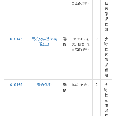
秋
目或作品等）
选
修
课
程
组
019147
无机化学基础实
选
2
少
大作业（论
验(上)
修
院1
文、报告、项
秋
目或作品等）
选
修
课
程
组
019165
普通化学
选
2
少
笔试（闭卷）
修
院1
秋
选
修
课
程