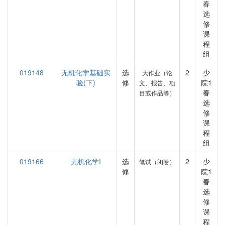
春
选
修
课
程
组
019148
无机化学基础实
选
2
少
大作业（论
验(下)
修
院1
文、报告、项
春
目或作品等）
选
修
课
程
组
019166
无机化学I
选
2
少
笔试（闭卷）
修
院1
春
选
修
课
程