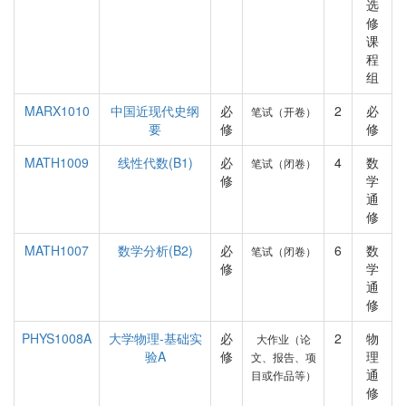
选
修
课
程
组
MARX1010
中国近现代史纲
必
2
必
笔试（开卷）
要
修
修
MATH1009
线性代数(B1)
必
4
数
笔试（闭卷）
修
学
通
修
MATH1007
数学分析(B2)
必
6
数
笔试（闭卷）
修
学
通
修
PHYS1008A
大学物理-基础实
必
2
物
大作业（论
验A
修
理
文、报告、项
通
目或作品等）
修