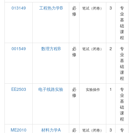
013149
工程热力学B
必
3
专
笔试（闭卷）
修
业
基
础
课
程
001549
数理方程B
必
2
专
笔试（闭卷）
修
业
基
础
课
程
EE2503
电子线路实验
必
1
专
实验操作
修
业
基
础
课
程
ME2010
材料力学A
必
3
专
笔试（闭卷）