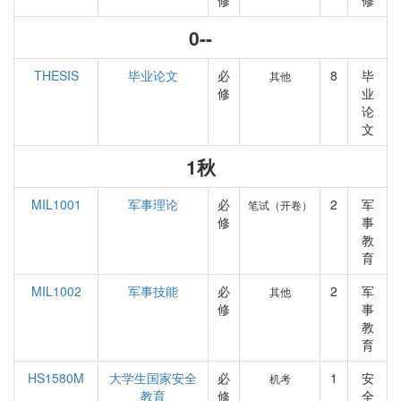
修
修
0--
THESIS
毕业论文
必
8
毕
其他
修
业
论
文
1秋
MIL1001
军事理论
必
2
军
笔试（开卷）
修
事
教
育
MIL1002
军事技能
必
2
军
其他
修
事
教
育
HS1580M
大学生国家安全
必
1
安
机考
教育
修
全