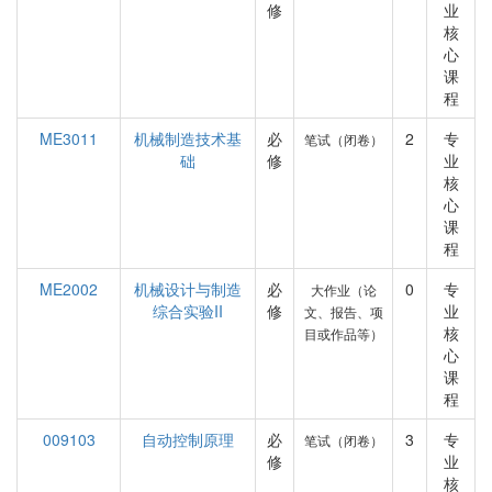
修
业
核
心
课
程
ME3011
机械制造技术基
必
2
专
笔试（闭卷）
础
修
业
核
心
课
程
ME2002
机械设计与制造
必
0
专
大作业（论
综合实验II
修
业
文、报告、项
核
目或作品等）
心
课
程
009103
自动控制原理
必
3
专
笔试（闭卷）
修
业
核