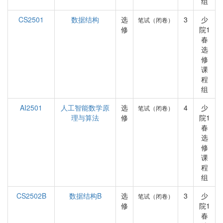
组
CS2501
数据结构
选
3
少
笔试（闭卷）
修
院1
春
选
修
课
程
组
AI2501
人工智能数学原
选
4
少
笔试（闭卷）
理与算法
修
院1
春
选
修
课
程
组
CS2502B
数据结构B
选
3
少
笔试（闭卷）
修
院1
春