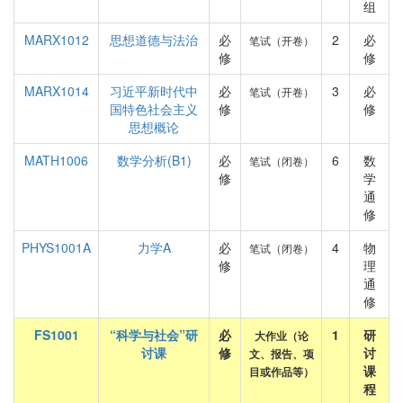
组
MARX1012
思想道德与法治
必
2
必
笔试（开卷）
修
修
MARX1014
习近平新时代中
必
3
必
笔试（开卷）
国特色社会主义
修
修
思想概论
MATH1006
数学分析(B1)
必
6
数
笔试（闭卷）
修
学
通
修
PHYS1001A
力学A
必
4
物
笔试（闭卷）
修
理
通
修
FS1001
“科学与社会”研
必
1
研
大作业（论
讨课
修
讨
文、报告、项
课
目或作品等）
程