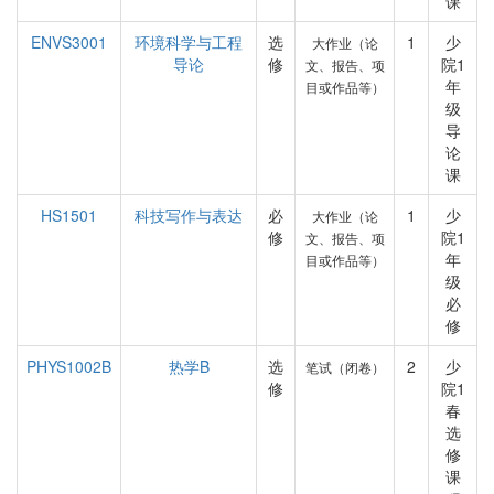
课
ENVS3001
环境科学与工程
选
1
少
大作业（论
导论
修
院1
文、报告、项
年
目或作品等）
级
导
论
课
HS1501
科技写作与表达
必
1
少
大作业（论
修
院1
文、报告、项
年
目或作品等）
级
必
修
PHYS1002B
热学B
选
2
少
笔试（闭卷）
修
院1
春
选
修
课