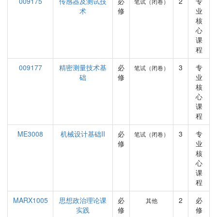
009175
传感器及测试技
必
2
专
笔试（闭卷）
术
修
业
核
心
课
程
009177
精密测量技术基
必
3
专
笔试（闭卷）
础
修
业
核
心
课
程
ME3008
机械设计基础II
必
3
专
笔试（闭卷）
修
业
核
心
课
程
MARX1005
思想政治理论课
必
2
必
其他
实践
修
修