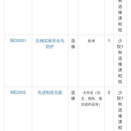
秋
选
修
课
程
组
BIO2001
生物实验安全与
选
1
少
机考
防护
修
院1
秋
选
修
课
程
组
ME2502
先进制造实践
选
2
少
大作业（论
修
院1
文、报告、项
秋
目或作品等）
选
修
课
程