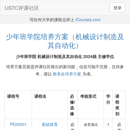
USTC评课社区
登录
写任何大学的课程点评上
iCourses.com
少年班学院培养方案（机械设计制造及
其自动化）
少年班学院 机械设计制造及其自动化 2024级 主修学位
培养方案页面是评课社区推出的新功能，信息可能不完善，仅供参
考，请以
教务处培养方案
为准。
课程号
课程名
必
考核形式
学
课
修/
分
程
选
类
修
别
PE00001
基础体育
必
1
必
体育测试