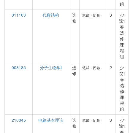
组
011103
代数结构
选
3
少
笔试（闭卷）
修
院1
春
选
修
课
程
组
008185
分子生物学I
选
2
少
笔试（闭卷）
修
院1
春
选
修
课
程
组
210045
电路基本理论
选
3
少
笔试（闭卷）
修
院1
春