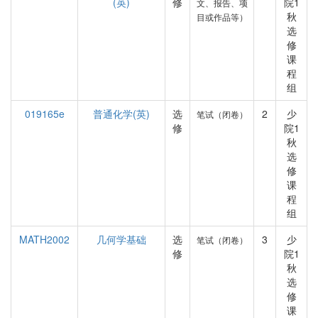
(英)
修
院1
文、报告、项
秋
目或作品等）
选
修
课
程
组
019165e
普通化学(英)
选
2
少
笔试（闭卷）
修
院1
秋
选
修
课
程
组
MATH2002
几何学基础
选
3
少
笔试（闭卷）
修
院1
秋
选
修
课