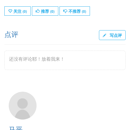
关注
推荐
不推荐
(
0
)
(
0
)
(
0
)
点评
写点评
还没有评论耶！放着我来！
马平