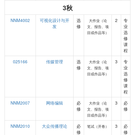
3秋
NNM4002
可视化设计与开
选
2
专
大作业（论
发
修
业
文、报告、项
选
目或作品等）
修
课
程
025166
传媒管理
选
3
专
大作业（论
修
业
文、报告、项
选
目或作品等）
修
课
程
NNM2007
网络编辑
必
3
必
大作业（论
修
修
文、报告、项
目或作品等）
NNM2010
大众传播理论
必
3
必
笔试（开卷）
修
修