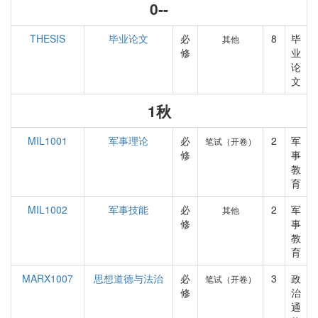
0--
THESIS
毕业论文
必
8
毕
其他
修
业
论
文
1秋
MIL1001
军事理论
必
2
军
笔试（开卷）
修
事
教
育
MIL1002
军事技能
必
2
军
其他
修
事
教
育
MARX1007
思想道德与法治
必
3
政
笔试（开卷）
修
治
通