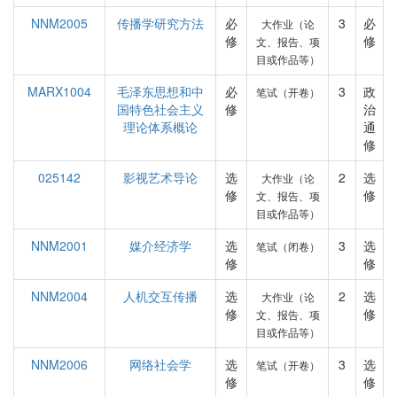
NNM2005
传播学研究方法
必
3
必
大作业（论
修
修
文、报告、项
目或作品等）
MARX1004
毛泽东思想和中
必
3
政
笔试（开卷）
国特色社会主义
修
治
理论体系概论
通
修
025142
影视艺术导论
选
2
选
大作业（论
修
修
文、报告、项
目或作品等）
NNM2001
媒介经济学
选
3
选
笔试（闭卷）
修
修
NNM2004
人机交互传播
选
2
选
大作业（论
修
修
文、报告、项
目或作品等）
NNM2006
网络社会学
选
3
选
笔试（开卷）
修
修