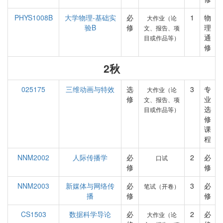
PHYS1008B
大学物理-基础实
必
1
物
大作业（论
验B
修
理
文、报告、项
通
目或作品等）
修
2秋
025175
三维动画与特效
选
3
专
大作业（论
修
业
文、报告、项
选
目或作品等）
修
课
程
NNM2002
人际传播学
必
2
必
口试
修
修
NNM2003
新媒体与网络传
必
3
必
笔试（开卷）
播
修
修
CS1503
数据科学导论
必
2
必
大作业（论