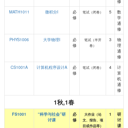
修
MATH1011
微积分I
必
5
数
笔试（闭卷）
修
学
通
修
PHYS1006
大学物理I
必
3
物
笔试（半开
修
理
卷）
通
修
CS1001A
计算机程序设计A
必
4
计
笔试（闭卷）
修
算
机
通
修
1秋,1春
FS1001
“科学与社会”研
必
1
研
大作业（论
讨课
修
讨
文、报告、项
课
目或作品等）