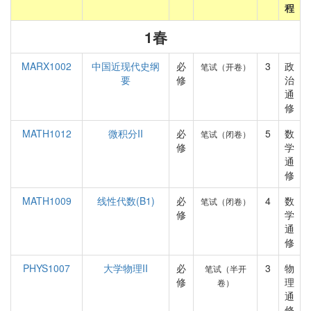
程
1春
MARX1002
中国近现代史纲
必
3
政
笔试（开卷）
要
修
治
通
修
MATH1012
微积分II
必
5
数
笔试（闭卷）
修
学
通
修
MATH1009
线性代数(B1)
必
4
数
笔试（闭卷）
修
学
通
修
PHYS1007
大学物理II
必
3
物
笔试（半开
修
理
卷）
通
修