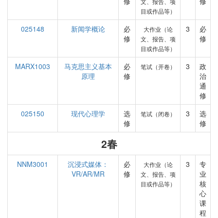
修
修
文、报告、项
目或作品等）
025148
新闻学概论
必
3
必
大作业（论
修
修
文、报告、项
目或作品等）
MARX1003
马克思主义基本
必
3
政
笔试（开卷）
原理
修
治
通
修
025150
现代心理学
选
3
选
笔试（闭卷）
修
修
2春
NNM3001
沉浸式媒体：
必
3
专
大作业（论
VR/AR/MR
修
业
文、报告、项
核
目或作品等）
心
课
程