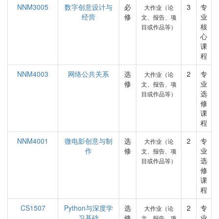
NNM3005
数字创意设计与
必
3
专
大作业（论
经营
修
业
文、报告、项
核
目或作品等）
心
课
程
NNM4003
网络公共关系
选
2
专
大作业（论
修
业
文、报告、项
选
目或作品等）
修
课
程
NNM4001
微电影创意与制
选
2
专
大作业（论
作
修
业
文、报告、项
选
目或作品等）
修
课
程
CS1507
Python与深度学
选
2
专
大作业（论
习基础
修
业
文、报告、项