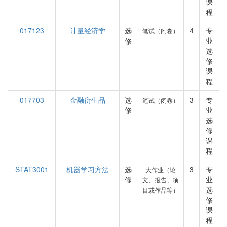
课
程
017123
计量经济学
选
4
专
笔试（闭卷）
修
业
选
修
课
程
017703
金融衍生品
选
3
专
笔试（闭卷）
修
业
选
修
课
程
STAT3001
机器学习方法
选
3
专
大作业（论
修
业
文、报告、项
选
目或作品等）
修
课
程