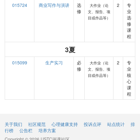
015724
商业写作与演讲
选
2
专
大作业（论
修
业
文、报告、项
选
目或作品等）
修
课
程
3夏
015099
生产实习
必
2
专
大作业（论
修
业
文、报告、项
核
目或作品等）
心
课
程
关于我们
社区规范
心理健康支持
投诉点评
站点统计
排
行榜
公告栏
培养方案
Copyright © 2026 USTC评课社区