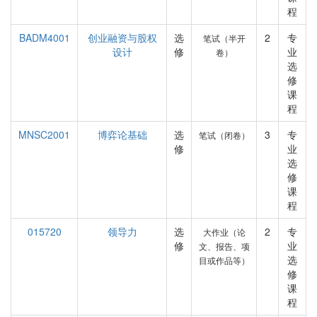
程
BADM4001
创业融资与股权
选
2
专
笔试（半开
设计
修
业
卷）
选
修
课
程
MNSC2001
博弈论基础
选
3
专
笔试（闭卷）
修
业
选
修
课
程
015720
领导力
选
2
专
大作业（论
修
业
文、报告、项
选
目或作品等）
修
课
程