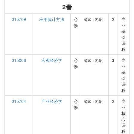
2春
015709
应用统计方法
必
2
专
笔试（闭卷）
修
业
基
础
课
程
015006
宏观经济学
必
3
专
笔试（闭卷）
修
业
基
础
课
程
015704
产业经济学
必
2
专
笔试（闭卷）
修
业
核
心
课
程