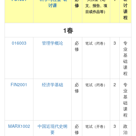
讨课
修
讨
文、报告、项
课
目或作品等）
程
1春
016003
管理学概论
必
3
专
笔试（闭卷）
修
业
基
础
课
程
FIN2001
经济学基础
必
2
专
笔试（闭卷）
修
业
基
础
课
程
MARX1002
中国近现代史纲
必
3
政
笔试（开卷）
要
修
治