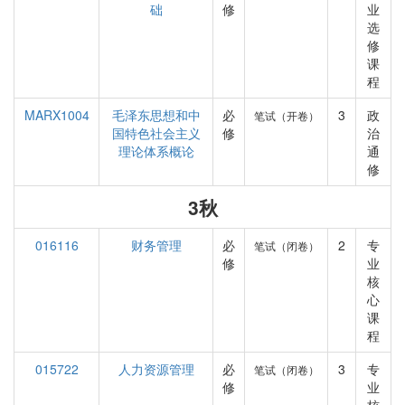
础
修
业
选
修
课
程
MARX1004
毛泽东思想和中
必
3
政
笔试（开卷）
国特色社会主义
修
治
理论体系概论
通
修
3秋
016116
财务管理
必
2
专
笔试（闭卷）
修
业
核
心
课
程
015722
人力资源管理
必
3
专
笔试（闭卷）
修
业