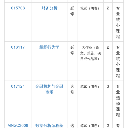
015708
财务分析
必
2
专
笔试（闭卷）
修
业
核
心
课
程
016117
组织行为学
必
2
专
大作业（论
修
业
文、报告、项
核
目或作品等）
心
课
程
017124
金融机构与金融
选
3
专
笔试（闭卷）
市场
修
业
选
修
课
程
MNSC3008
数据分析编程基
选
2
专
笔试（闭卷）