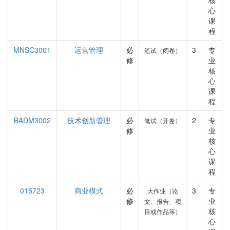
核
心
课
程
MNSC3001
运营管理
必
3
专
笔试（闭卷）
修
业
核
心
课
程
BADM3002
技术创新管理
必
2
专
笔试（开卷）
修
业
核
心
课
程
015723
商业模式
必
3
专
大作业（论
修
业
文、报告、项
核
目或作品等）
心