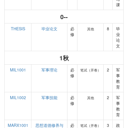
课
0--
THESIS
毕业论文
必
8
毕
其他
修
业
论
文
1秋
MIL1001
军事理论
必
2
军
笔试（开卷）
修
事
教
育
MIL1002
军事技能
必
2
军
其他
修
事
教
育
MARX1001
思想道德修养与
必
3
政
笔试（开卷）