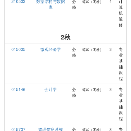
210503
数据结构与数据
必
4
计
笔试（闭卷）
库
修
算
机
通
修
2秋
015005
微观经济学
必
3
专
笔试（闭卷）
修
业
基
础
课
程
015146
会计学
必
3
专
笔试（闭卷）
修
业
基
础
课
程
015707
管理信息系统
必
3
专
笔试（闭卷）