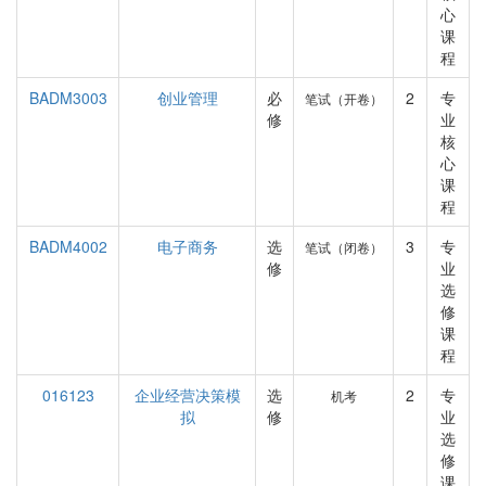
心
课
程
BADM3003
创业管理
必
2
专
笔试（开卷）
修
业
核
心
课
程
BADM4002
电子商务
选
3
专
笔试（闭卷）
修
业
选
修
课
程
016123
企业经营决策模
选
2
专
机考
拟
修
业
选
修
课