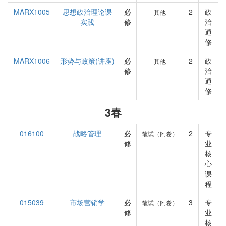
MARX1005
思想政治理论课
必
2
政
其他
实践
修
治
通
修
MARX1006
形势与政策(讲座)
必
2
政
其他
修
治
通
修
3春
016100
战略管理
必
2
专
笔试（闭卷）
修
业
核
心
课
程
015039
市场营销学
必
3
专
笔试（闭卷）
修
业
核