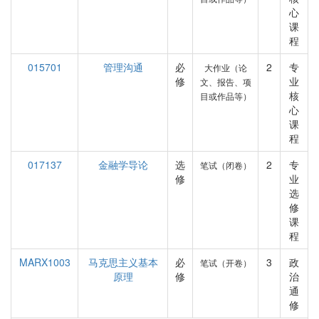
心
课
程
015701
管理沟通
必
2
专
大作业（论
修
业
文、报告、项
核
目或作品等）
心
课
程
017137
金融学导论
选
2
专
笔试（闭卷）
修
业
选
修
课
程
MARX1003
马克思主义基本
必
3
政
笔试（开卷）
原理
修
治
通
修