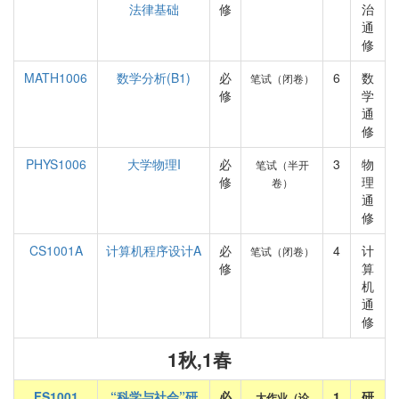
法律基础
修
治
通
修
MATH1006
数学分析(B1)
必
6
数
笔试（闭卷）
修
学
通
修
PHYS1006
大学物理I
必
3
物
笔试（半开
修
理
卷）
通
修
CS1001A
计算机程序设计A
必
4
计
笔试（闭卷）
修
算
机
通
修
1秋,1春
FS1001
“科学与社会”研
必
1
研
大作业（论