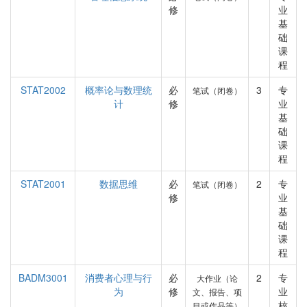
修
业
基
础
课
程
STAT2002
概率论与数理统
必
3
专
笔试（闭卷）
计
修
业
基
础
课
程
STAT2001
数据思维
必
2
专
笔试（闭卷）
修
业
基
础
课
程
BADM3001
消费者心理与行
必
2
专
大作业（论
为
修
业
文、报告、项
核
目或作品等）