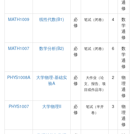
通
修
MATH1009
线性代数(B1)
必
4
数
笔试（闭卷）
修
学
通
修
MATH1007
数学分析(B2)
必
6
数
笔试（闭卷）
修
学
通
修
PHYS1008A
大学物理-基础实
必
2
物
大作业（论
验A
修
理
文、报告、项
通
目或作品等）
修
PHYS1007
大学物理II
必
3
物
笔试（半开
修
理
卷）
通
修