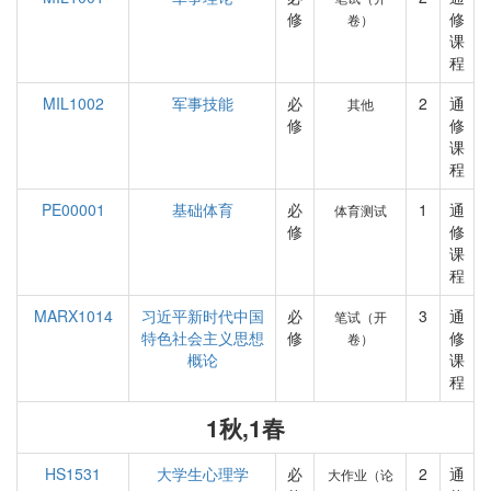
修
修
卷）
课
程
MIL1002
军事技能
必
2
通
其他
修
修
课
程
PE00001
基础体育
必
1
通
体育测试
修
修
课
程
MARX1014
习近平新时代中国
必
3
通
笔试（开
特色社会主义思想
修
修
卷）
概论
课
程
1秋,1春
HS1531
大学生心理学
必
2
通
大作业（论