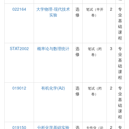
022164
大学物理-现代技术
选
2
专
笔试（半开
实验
修
业
卷）
基
础
课
程
STAT2002
概率论与数理统计
选
3
专
笔试（闭
修
业
卷）
基
础
课
程
019012
有机化学(A2)
选
2
专
笔试（闭
修
业
卷）
基
础
课
程
019150
分析化学基础实验
选
2
专
大作业（论