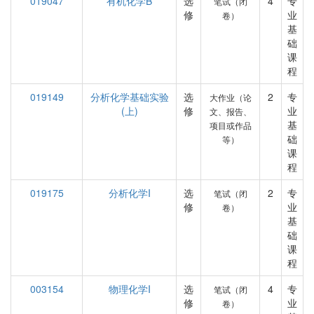
019047
有机化学B
选
4
专
笔试（闭
修
业
卷）
基
础
课
程
019149
分析化学基础实验
选
2
专
大作业（论
(上)
修
业
文、报告、
基
项目或作品
础
等）
课
程
019175
分析化学I
选
2
专
笔试（闭
修
业
卷）
基
础
课
程
003154
物理化学I
选
4
专
笔试（闭
修
业
卷）