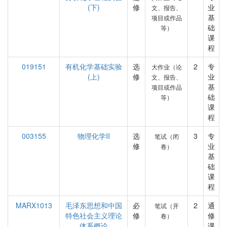
(下)
修
业
文、报告、
基
项目或作品
础
等）
课
程
019151
有机化学基础实验
选
2
专
大作业（论
(上)
修
业
文、报告、
基
项目或作品
础
等）
课
程
003155
物理化学II
选
3
专
笔试（闭
修
业
卷）
基
础
课
程
MARX1013
毛泽东思想和中国
必
2
通
笔试（开
特色社会主义理论
修
修
卷）
体系概论
课