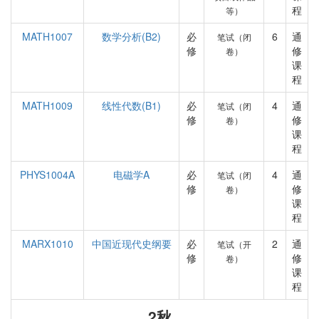
程
等）
MATH1007
数学分析(B2)
必
6
通
笔试（闭
修
修
卷）
课
程
MATH1009
线性代数(B1)
必
4
通
笔试（闭
修
修
卷）
课
程
PHYS1004A
电磁学A
必
4
通
笔试（闭
修
修
卷）
课
程
MARX1010
中国近现代史纲要
必
2
通
笔试（开
修
修
卷）
课
程
2秋