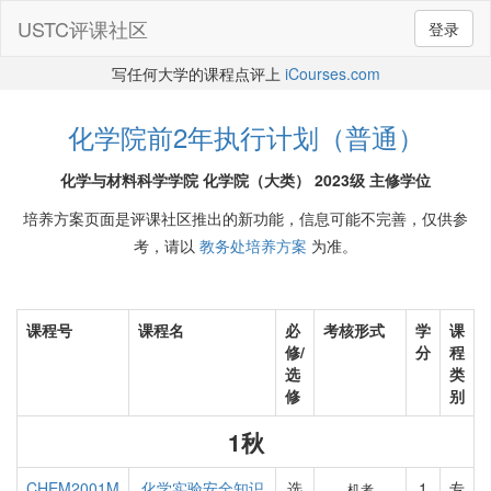
USTC评课社区
登录
写任何大学的课程点评上
iCourses.com
化学院前2年执行计划（普通）
化学与材料科学学院 化学院（大类） 2023级 主修学位
培养方案页面是评课社区推出的新功能，信息可能不完善，仅供参
考，请以
教务处培养方案
为准。
课程号
课程名
必
考核形式
学
课
修/
分
程
选
类
修
别
1秋
CHEM2001M
化学实验安全知识
选
1
专
机考