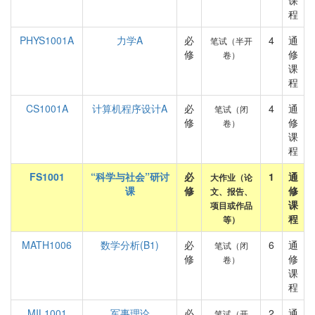
课
程
PHYS1001A
力学A
必
4
通
笔试（半开
修
修
卷）
课
程
CS1001A
计算机程序设计A
必
4
通
笔试（闭
修
修
卷）
课
程
FS1001
“科学与社会”研讨
必
1
通
大作业（论
课
修
修
文、报告、
课
项目或作品
程
等）
MATH1006
数学分析(B1)
必
6
通
笔试（闭
修
修
卷）
课
程
MIL1001
军事理论
必
2
通
笔试（开