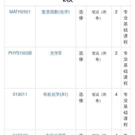
MATH2501
复变函数(化学)
选
2
专
笔试（闭
修
业
卷）
基
础
课
程
PHYS1003B
光学B
选
2
专
笔试（闭
修
业
卷）
基
础
课
程
019011
有机化学(A1)
选
4
专
笔试（闭
修
业
卷）
基
础
课
程