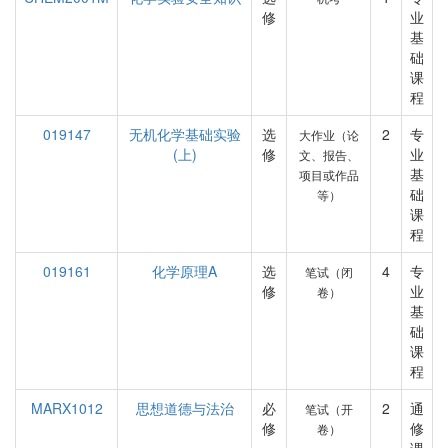
修
业
基
础
课
程
019147
无机化学基础实验
选
2
专
大作业（论
(上)
修
业
文、报告、
基
项目或作品
础
等）
课
程
019161
化学原理A
选
4
专
笔试（闭
修
业
卷）
基
础
课
程
MARX1012
思想道德与法治
必
2
通
笔试（开
修
修
卷）