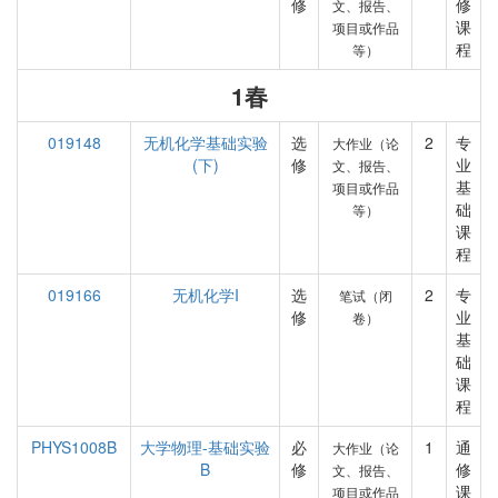
修
修
文、报告、
课
项目或作品
程
等）
1春
019148
无机化学基础实验
选
2
专
大作业（论
(下)
修
业
文、报告、
基
项目或作品
础
等）
课
程
019166
无机化学I
选
2
专
笔试（闭
修
业
卷）
基
础
课
程
PHYS1008B
大学物理-基础实验
必
1
通
大作业（论
B
修
修
文、报告、
课
项目或作品