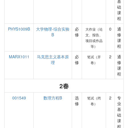
基
础
课
程
PHYS1009B
大学物理-综合实验
必
0
通
大作业（论
B
修
修
文、报告、
课
项目或作品
程
等）
MARX1011
马克思主义基本原
必
2
通
笔试（开
理
修
修
卷）
课
程
2春
001549
数理方程B
选
2
专
笔试（闭
修
业
卷）
基
础
课
程