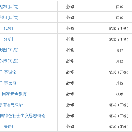
代数I(口试)
必修
口试
分析I(口试)
必修
口试
代数I
必修
笔试（闭卷）
分析I
必修
笔试（闭卷）
代数I(习题)
必修
其他
分析I(习题)
必修
其他
军事理论
必修
笔试（开卷）
军事技能
必修
其他
生国家安全教育
必修
机考
想道德与法治
必修
笔试（开卷）
中国特色社会主义思想概论
必修
笔试（开卷）
法语Ⅰ
必修
笔试（闭卷）