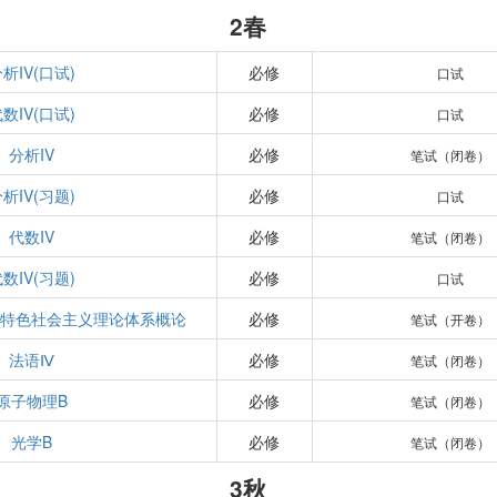
2春
析IV(口试)
必修
口试
数IV(口试)
必修
口试
分析IV
必修
笔试（闭卷）
析IV(习题)
必修
口试
代数IV
必修
笔试（闭卷）
数IV(习题)
必修
口试
国特色社会主义理论体系概论
必修
笔试（开卷）
法语Ⅳ
必修
笔试（闭卷）
原子物理B
必修
笔试（闭卷）
光学B
必修
笔试（闭卷）
3秋