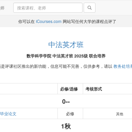
导师
你可以在
iCourses.com
网站写任何大学的课程点评了
中法英才班
数学科学学院 中法英才班 2025级 联合培养
面是评课社区推出的新功能，信息可能不完善，仅供参考，请以
教务处培
必修/选修
考核形式
0--
毕业论文
必修
其他
1秋