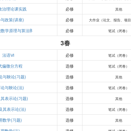
政治理论课实践
必修
其他
与政策(讲座)
必修
大作业（论文、报告、项目
能数学原理与算法B
必修
笔试（闭卷）
3春
法语Ⅵ
必修
笔试（闭卷）
代偏微分方程
选修
笔试（闭卷）
论与鞅论(习题)
选修
其他
论与鞅论(法)
选修
笔试（闭卷）
其表示论(习题)
选修
其他
及其表示论(法)
选修
笔试（闭卷）
用数学(习题)
选修
其他
用数学(法)
选修
笔试（闭卷）