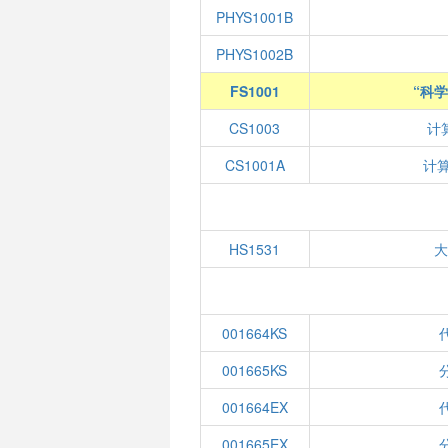
PHYS1001B
PHYS1002B
FS1001
“科
CS1003
计
CS1001A
计
HS1531
001664KS
001665KS
001664EX
001665EX