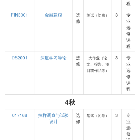
程
FIN3001
金融建模
选
3
专
笔试（闭卷）
修
业
选
修
课
程
DS2001
深度学习导论
选
3
专
大作业（论
修
业
文、报告、项
选
目或作品等）
修
课
程
4秋
017168
抽样调查与试验
选
3
专
笔试（闭卷）
设计
修
业
选
修