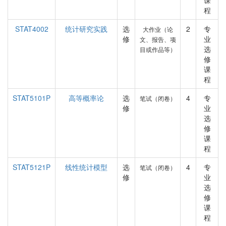
课
程
STAT4002
统计研究实践
选
2
专
大作业（论
修
业
文、报告、项
选
目或作品等）
修
课
程
STAT5101P
高等概率论
选
4
专
笔试（闭卷）
修
业
选
修
课
程
STAT5121P
线性统计模型
选
4
专
笔试（闭卷）
修
业
选
修
课
程