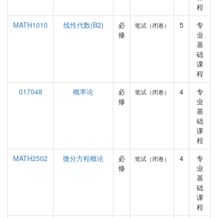
程
MATH1010
线性代数(B2)
必
5
专
笔试（闭卷）
修
业
基
础
课
程
017048
概率论
必
4
专
笔试（闭卷）
修
业
基
础
课
程
MATH2502
微分方程概论
必
4
专
笔试（闭卷）
修
业
基
础
课
程