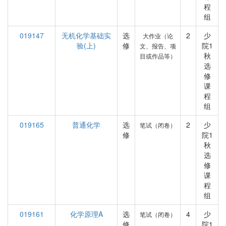
程
组
019147
无机化学基础实
选
2
少
大作业（论
验(上)
修
院1
文、报告、项
秋
目或作品等）
选
修
课
程
组
019165
普通化学
选
2
少
笔试（闭卷）
修
院1
秋
选
修
课
程
组
019161
化学原理A
选
4
少
笔试（闭卷）
修
院1