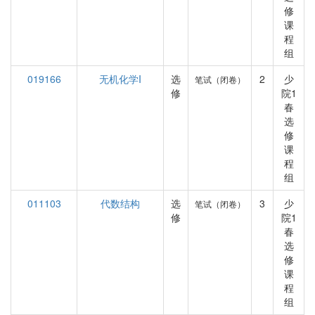
修
课
程
组
019166
无机化学I
选
2
少
笔试（闭卷）
修
院1
春
选
修
课
程
组
011103
代数结构
选
3
少
笔试（闭卷）
修
院1
春
选
修
课
程
组