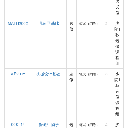
级
必
修
MATH2002
几何学基础
选
3
少
笔试（闭卷）
修
院1
秋
选
修
课
程
组
ME2005
机械设计基础I
选
3
少
笔试（闭卷）
修
院1
秋
选
修
课
程
组
008144
普通生物学
选
2
少
笔试（闭卷）