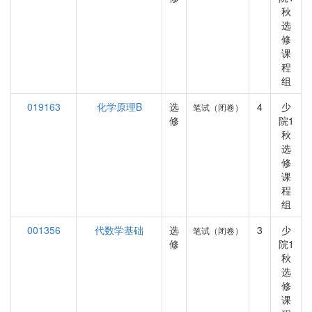
秋
选
修
课
程
组
019163
化学原理B
选
4
少
笔试（闭卷）
修
院1
秋
选
修
课
程
组
001356
代数学基础
选
3
少
笔试（闭卷）
修
院1
秋
选
修
课