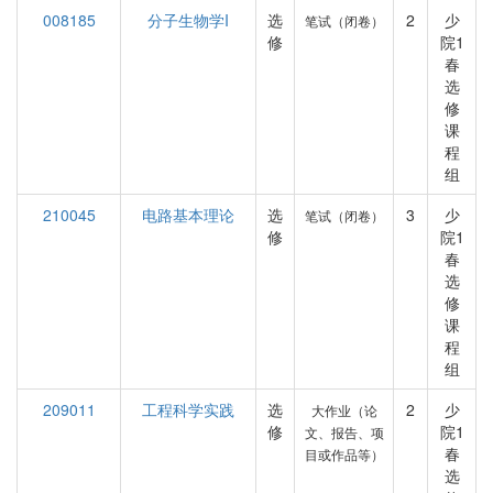
008185
分子生物学I
选
2
少
笔试（闭卷）
修
院1
春
选
修
课
程
组
210045
电路基本理论
选
3
少
笔试（闭卷）
修
院1
春
选
修
课
程
组
209011
工程科学实践
选
2
少
大作业（论
修
院1
文、报告、项
春
目或作品等）
选