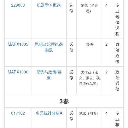
229003
机器学习概论
选
4
专
笔试（半开
修
业
卷）
选
修
课
程
MARX1005
思想政治理论课
必
2
政
其他
实践
修
治
通
修
MARX1006
形势与政策(讲
必
2
政
大作业（论
座)
修
治
文、报告、项
通
目或作品等）
修
3春
017162
多元统计分析A
必
4
专
笔试（闭卷）
修
业
核