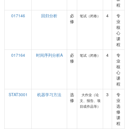
程
017146
回归分析
必
4
专
笔试（闭卷）
修
业
核
心
课
程
017164
时间序列分析A
必
4
专
笔试（闭卷）
修
业
核
心
课
程
STAT3001
机器学习方法
选
3
专
大作业（论
修
业
文、报告、项
选
目或作品等）
修
课
程