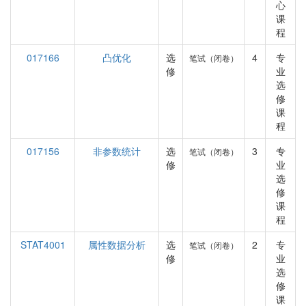
心
课
程
017166
凸优化
选
4
专
笔试（闭卷）
修
业
选
修
课
程
017156
非参数统计
选
3
专
笔试（闭卷）
修
业
选
修
课
程
STAT4001
属性数据分析
选
2
专
笔试（闭卷）
修
业
选
修
课