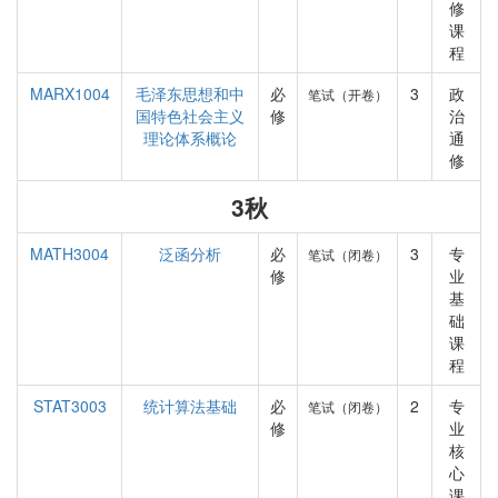
修
课
程
MARX1004
毛泽东思想和中
必
3
政
笔试（开卷）
国特色社会主义
修
治
理论体系概论
通
修
3秋
MATH3004
泛函分析
必
3
专
笔试（闭卷）
修
业
基
础
课
程
STAT3003
统计算法基础
必
2
专
笔试（闭卷）
修
业
核
心
课