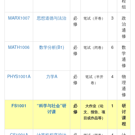
程
组
MARX1007
思想道德与法治
必
3
政
笔试（开卷）
修
治
通
修
MATH1006
数学分析(B1)
必
6
数
笔试（闭卷）
修
学
通
修
PHYS1001A
力学A
必
4
物
笔试（半开
修
理
卷）
通
修
FS1001
“科学与社会”研
必
1
研
大作业（论
讨课
修
讨
文、报告、项
课
目或作品等）
程
CS1001A
计算机程序设计
必
4
计
笔试（闭卷）