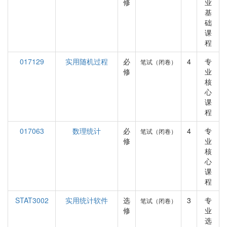
修
业
基
础
课
程
017129
实用随机过程
必
4
专
笔试（闭卷）
修
业
核
心
课
程
017063
数理统计
必
4
专
笔试（闭卷）
修
业
核
心
课
程
STAT3002
实用统计软件
选
3
专
笔试（闭卷）
修
业
选