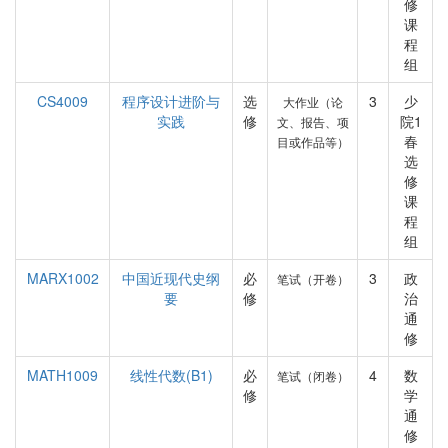
修
课
程
组
CS4009
程序设计进阶与
选
3
少
大作业（论
实践
修
院1
文、报告、项
春
目或作品等）
选
修
课
程
组
MARX1002
中国近现代史纲
必
3
政
笔试（开卷）
要
修
治
通
修
MATH1009
线性代数(B1)
必
4
数
笔试（闭卷）
修
学
通
修