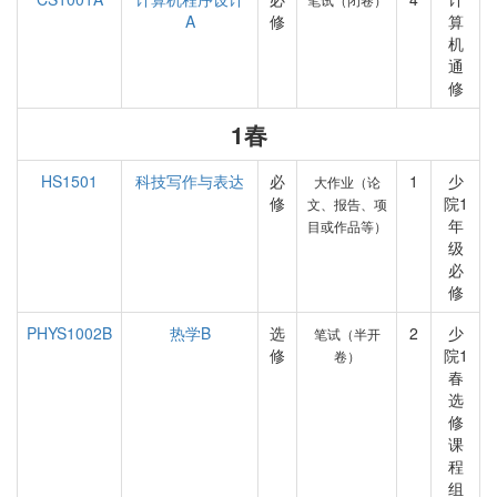
A
修
算
机
通
修
1春
HS1501
科技写作与表达
必
1
少
大作业（论
修
院1
文、报告、项
年
目或作品等）
级
必
修
PHYS1002B
热学B
选
2
少
笔试（半开
修
院1
卷）
春
选
修
课
程
组