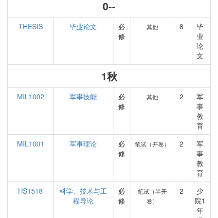
0--
THESIS
毕业论文
必
8
毕
其他
修
业
论
文
1秋
MIL1002
军事技能
必
2
军
其他
修
事
教
育
MIL1001
军事理论
必
2
军
笔试（开卷）
修
事
教
育
HS1518
科学、技术与工
必
2
少
笔试（半开
程导论
修
院1
卷）
年