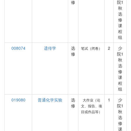
修
院1
秋
选
修
课
程
组
008074
遗传学
选
2
少
笔试（闭卷）
修
院1
秋
选
修
课
程
组
019080
普通化学实验
选
1
少
大作业（论
修
院1
文、报告、项
秋
目或作品等）
选
修
课