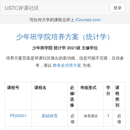
USTC评课社区
登录
写任何大学的课程点评上
iCourses.com
少年班学院培养方案（统计学）
少年班学院 统计学 2021级 主修学位
培养方案页面是评课社区推出的新功能，信息可能不完善，仅供参
考，请以
教务处培养方案
为准。
课程号
课程名
必
考核形式
学
课
修/
分
程
选
类
修
别
PE00001
基础体育
必
1
必
体育测试
修
修