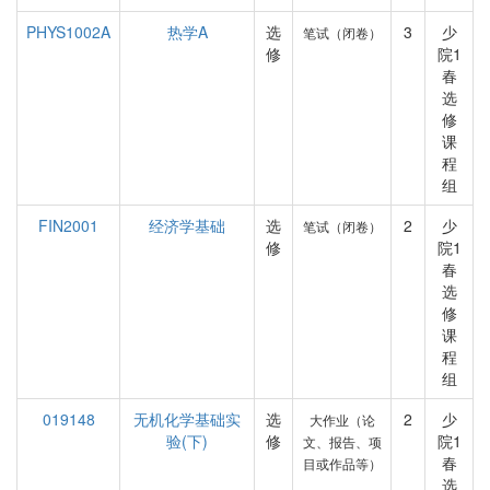
PHYS1002A
热学A
选
3
少
笔试（闭卷）
修
院1
春
选
修
课
程
组
FIN2001
经济学基础
选
2
少
笔试（闭卷）
修
院1
春
选
修
课
程
组
019148
无机化学基础实
选
2
少
大作业（论
验(下)
修
院1
文、报告、项
春
目或作品等）
选