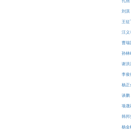
孔燕
刘淇
王征
汪义
曹瑞
孙林
谢洪
李俊
杨正
谈鹏
项晟
韩邦
杨金