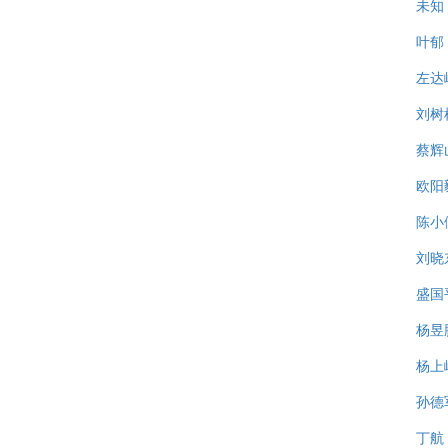
未知
叶郁
左达
刘树
蔡辉
欧阳
陈小
刘晓
盛国
杨昱
杨上
孙德
丁航