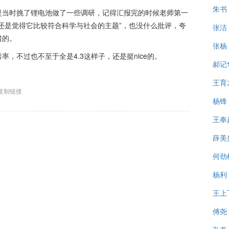
朱书
是当时挑了锂电池做了一些调研，记得汇报完的时候老师第一
还是觉得它比较符合科学与社会的主题”，也没什么批评，夸
张洁
错的。
张杨
，不过也不至于全是4.3这样子，还是挺nice的。
郝记
王育
复制链接
杨锋
王奉
薛美
何劲
杨利
王上
傅尧