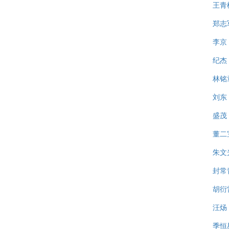
王青
郑志
李京
纪杰
林铭
刘东
盛茂
董二
朱文
封常
胡衍
汪炀
季恒