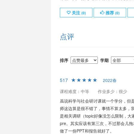
关注
推荐
(
0
)
(
0
)
点评
排序
学期
517
2022春
课程难度：中等
作业多少：很少
虽说科学与社会研讨课就一个学分，但
师这边算是很不错了，事情不算太多，
是相关调研（topic好像没怎么限制
pre。其实应该有第三次，不过那会儿
做了一份PPT和报告就好了。