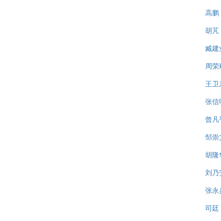
高鹏
胡芃
臧建
周荣
王卫
张信
曾凡
邹崇
胡隆
刘乃
张永
司廷