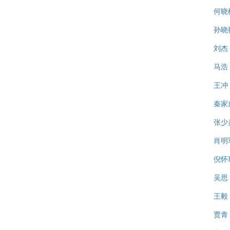
何晓
孙晓
刘杰
马浩
王冲
秦家
张少
肖明
倪怀
吴思
王毅
贾青