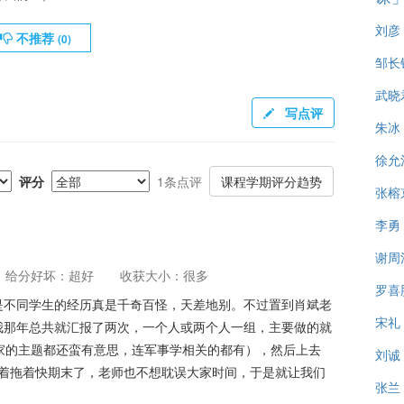
刘彦
不推荐
(
0
)
邹长
武晓
写点评
朱冰
徐允
评分
1条点评
课程学期评分趋势
张榕
李勇
谢周
给分好坏：超好
收获大小：很多
罗喜
是不同学生的经历真是千奇百怪，天差地别。不过置到肖斌老
宋礼
我那年总共就汇报了两次，一个人或两个人一组，主要做的就
，大家的主题都还蛮有意思，连军事学相关的都有），然后上去
刘诚
拖着拖着快期末了，老师也不想耽误大家时间，于是就让我们
张兰