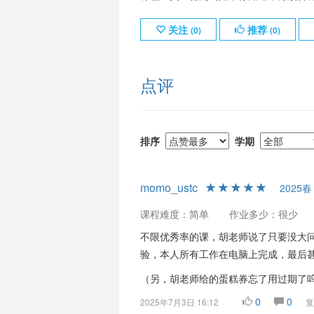
关注
推荐
(
0
)
(
0
)
点评
排序
学期
momo_ustc
2025春
课程难度：简单
作业多少：很少
不限优秀率的课，胡老师说了只要没大问题
验，本人所有工作在电脑上完成，最后甚
（另，胡老师给的蛋糕券忘了用过期了
0
0
2025年7月3日 16:12
复