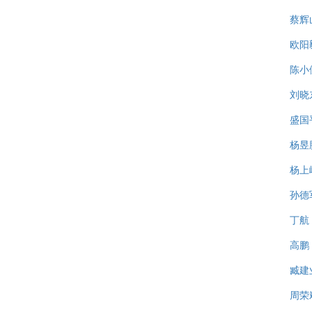
蔡辉
欧阳
陈小
刘晓
盛国
杨昱
杨上
孙德
丁航
高鹏
臧建
周荣