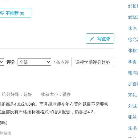
邹长
不推荐
(
0
)
武晓
朱冰
写点评
徐允
张榕
李勇
评分
1条点评
课程学期评分趋势
谢周
罗喜
给分好坏：超好
收获大小：很多
宋礼
都是4.0或4.3的。而且胡老师今年布置的题目不需要实
刘诚
至都没有严格按标准格式写结课报告，仍喜提4.3。
张兰
呜呜）
朱书
制链接