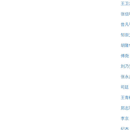
王卫
张信
曾凡
邹崇
胡隆
傅尧
刘乃
张永
司廷
王青
郑志
李京
纪杰