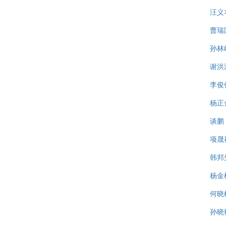
汪义
曹瑞
孙林
谢洪
李俊
杨正
谈鹏
项晟
韩邦
杨金
何晓
孙晓