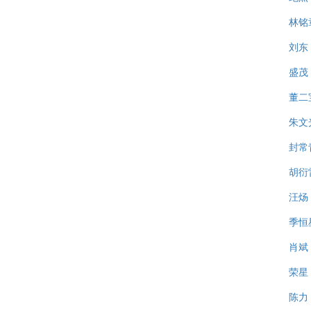
林铭
刘东
盛茂
董二
朱文
封常
胡衍
汪炀
季恒
肖斌
荣星
陈力