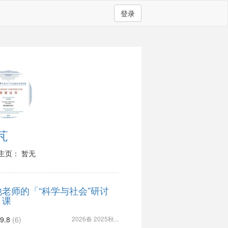
登录
芃
主页： 暂无
他老师的「“科学与社会”研讨
」课
9.8
(6)
2026春 2025秋...