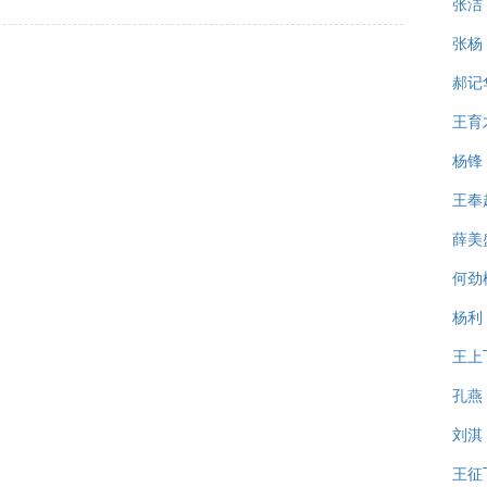
张洁
张杨
郝记
王育
杨锋
王奉
薛美
何劲
杨利
王上
孔燕
刘淇
王征