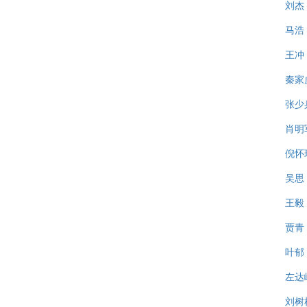
刘杰
马浩
王冲
秦家
张少
肖明
倪怀
吴思
王毅
贾青
叶郁
左达
刘树